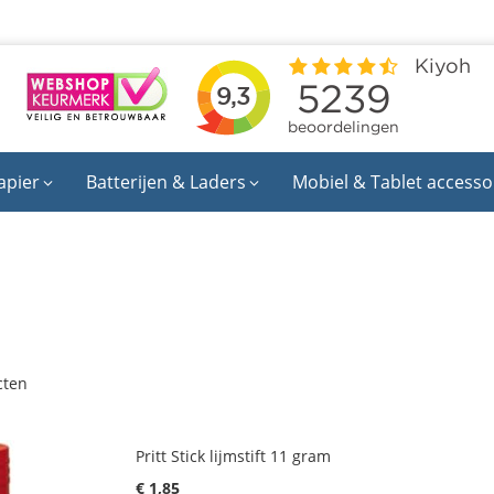
apier
Batterijen & Laders
Mobiel & Tablet accesso
cten
Pritt Stick lijmstift 11 gram
€ 1,85