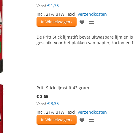
€ 1,75
Vanaf
Incl. 21% BTW
,
excl.
verzendkosten
VOEG
TOEVOEGEN
In Winkelwagen
TOE
OM
De Pritt Stick lijmstift bevat uitwasbare lijm en 
AAN
TE
geschikt voor het plakken van papier, karton en f
VERLANGLIJST
VERGELIJKEN
Pritt Stick lijmstift 43 gram
€ 3,65
€ 3,35
Vanaf
Incl. 21% BTW
,
excl.
verzendkosten
VOEG
TOEVOEGEN
In Winkelwagen
TOE
OM