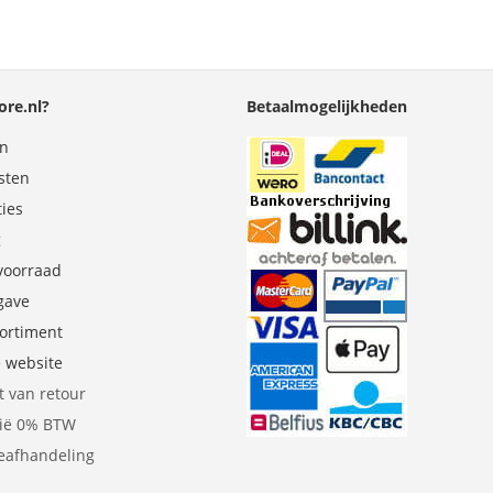
re.nl?
Betaalmogelijkheden
en
sten
ties
g
 voorraad
gave
sortiment
e website
t van retour
gië 0% BTW
eafhandeling