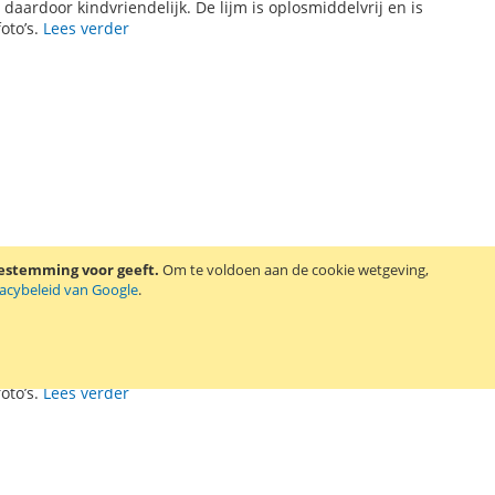
is daardoor kindvriendelijk. De lijm is oplosmiddelvrij en is
oto’s.
Lees verder
oestemming voor geeft.
Om te voldoen aan de cookie wetgeving,
vacybeleid van Google
.
is daardoor kindvriendelijk. De lijm is oplosmiddelvrij en is
oto’s.
Lees verder