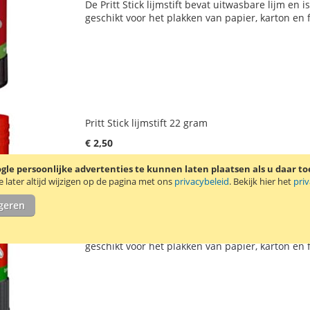
De Pritt Stick lijmstift bevat uitwasbare lijm en 
AAN
TE
geschikt voor het plakken van papier, karton en f
VERLANGLIJST
VERGELIJKEN
Pritt Stick lijmstift 22 gram
€ 2,50
€ 2,30
Vanaf
le persoonlijke advertenties te kunnen laten plaatsen als u daar t
Incl. 21% BTW
,
excl.
verzendkosten
later altijd wijzigen op de pagina met ons
privacybeleid
. Bekijk hier het
pri
VOEG
TOEVOEGEN
In Winkelwagen
igeren
TOE
OM
De Pritt Stick lijmstift bevat uitwasbare lijm en 
AAN
TE
geschikt voor het plakken van papier, karton en f
VERLANGLIJST
VERGELIJKEN