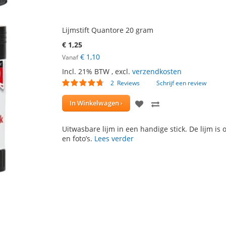
Lijmstift Quantore 20 gram
€ 1,25
€ 1,10
Vanaf
Incl. 21% BTW
,
excl.
verzendkosten
Waardering:
2
Reviews
Schrijf een review
90
100
% of
VOEG
TOEVOEGEN
In Winkelwagen
TOE
OM
Uitwasbare lijm in een handige stick. De lijm is 
AAN
TE
en foto’s.
Lees verder
VERLANGLIJST
VERGELIJKEN