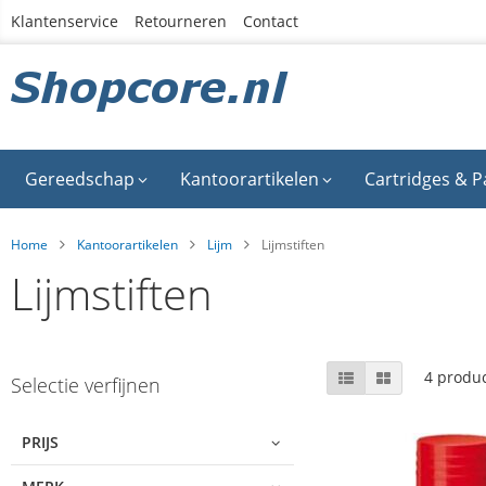
Ga
Klantenservice
Retourneren
Contact
naar
de
inhoud
Gereedschap
Kantoorartikelen
Cartridges & P
Home
Kantoorartikelen
Lijm
Lijmstiften
Lijmstiften
Skip
Tonen
Lijst
Foto-
4
produ
Selectie verfijnen
tabel
to
als
product
list
PRIJS