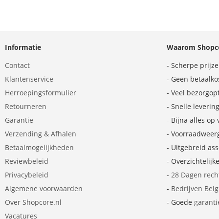
Informatie
Waarom Shopco
Contact
- Scherpe prijz
Klantenservice
- Geen betaalko
Herroepingsformulier
- Veel bezorgop
Retourneren
- Snelle leverin
Garantie
- Bijna alles op
Verzending & Afhalen
- Voorraadweer
Betaalmogelijkheden
- Uitgebreid as
Reviewbeleid
- Overzichtelijk
Privacybeleid
-
28 Dagen rech
Algemene voorwaarden
-
Bedrijven Bel
Over Shopcore.nl
- Goede
garanti
Vacatures