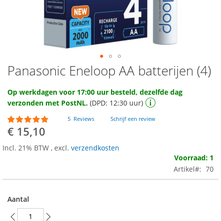
Panasonic Eneloop AA batterijen (4)
Ga
naar
het
Op werkdagen voor 17:00 uur besteld, dezelfde dag
begin
verzonden met PostNL.
(DPD: 12:30 uur)
van
de
Waardering:
5
Reviews
Schrijf een review
94
100
afbeeldingen-
% of
€ 15,10
gallerij
Incl. 21% BTW
,
excl.
verzendkosten
Voorraad: 1
Artikel
70
Aantal