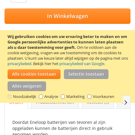
In Winkelwagen
Wij gebruiken cookies om uw ervaring beter te maken en om
Google persoonlijke advertenties te kunnen laten plaatsen
VOEG TOE AAN VERLANGLIJST
als u daar toestemming voor geeft.
Om te voldoen aan de
cookie wetgeving, vragen we uw toestemming om de cookies te
TOEVOEGEN OM TE VERGELIJKEN
plaatsen.
U kunt uw keuze later altijd wijzigen op de pagina met ons
privacybeleid
. Bekijk hier het
privacybeleid van Google
.
Panasonic Eneloop AA batterijen (min. 2000 mAh). Eneloop
Alle cookies toestaan
Selectie toestaan
batterijen zijn voorgeladen en verliezen weinig energie als de
batterijen langdurig niet worden gebruikt. Na 1 jaar is nog tot
Alles weigeren
90% van de energie behouden en na 10 jaar nog tot 70%.
Noodzakelijk
Analyse
Marketing
Voorkeuren
Volg
Details
Productkenmerken
Reviews
5
Gerel
Doordat Eneloop batterijen van tevoren al zijn
opgeladen kunnen de batterijen direct in gebruik
genomen worden.