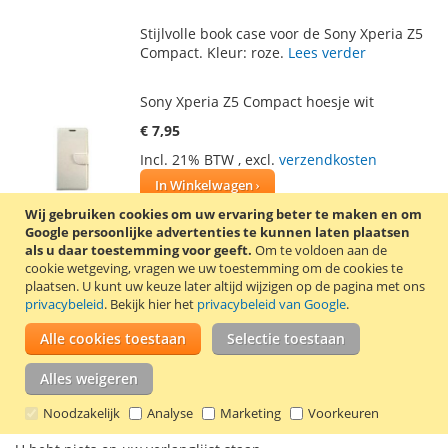
TOE
OM
Stijlvolle book case voor de Sony Xperia Z5
AAN
TE
Compact. Kleur: roze.
Lees verder
VERLANGLIJST
VERGELIJKEN
Sony Xperia Z5 Compact hoesje wit
€ 7,95
Incl. 21% BTW
,
excl.
verzendkosten
In Winkelwagen
Wij gebruiken cookies om uw ervaring beter te maken en om
VOEG
TOEVOEGEN
Google persoonlijke advertenties te kunnen laten plaatsen
als u daar toestemming voor geeft.
Om te voldoen aan de
TOE
OM
cookie wetgeving, vragen we uw toestemming om de cookies te
Stijlvolle book case voor de Sony Xperia Z5
plaatsen.
U kunt uw keuze later altijd wijzigen op de pagina met ons
AAN
TE
Compact. Kleur: wit.
Lees verder
privacybeleid
. Bekijk hier het
privacybeleid van Google
.
VERLANGLIJST
VERGELIJKEN
Alle cookies toestaan
Selectie toestaan
Alles weigeren
Mijn verlanglijst
Noodzakelijk
Analyse
Marketing
Voorkeuren