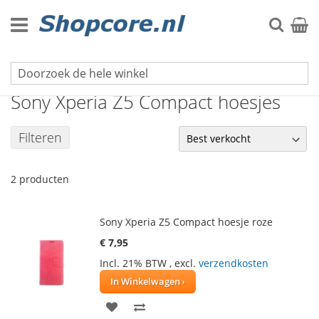
Ga
naar
Zoek
Winke
de
inhoud
Sony hoesjes
Sony Xperia Z5 Compact hoesjes
Filteren
2
producten
Sony Xperia Z5 Compact hoesje roze
€ 7,95
Incl. 21% BTW
,
excl.
verzendkosten
In Winkelwagen
VOEG
TOEVOEGEN