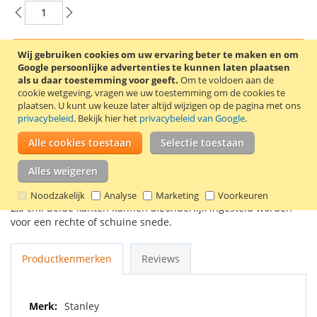
Wij gebruiken cookies om uw ervaring beter te maken en om
In Winkelwagen
Google persoonlijke advertenties te kunnen laten plaatsen
als u daar toestemming voor geeft.
Om te voldoen aan de
cookie wetgeving, vragen we uw toestemming om de cookies te
plaatsen.
U kunt uw keuze later altijd wijzigen op de pagina met ons
privacybeleid
. Bekijk hier het
privacybeleid van Google
.
VOEG TOE AAN VERLANGLIJST
Alle cookies toestaan
Selectie toestaan
TOEVOEGEN OM TE VERGELIJKEN
Alles weigeren
Dit dubbele fineerstripmes van Stanley is geschikt om dun
laminaat en fineerstrips bij te snijden. De snijbreedte is 1 tot
Noodzakelijk
Analyse
Marketing
Voorkeuren
2,5 cm. Beide kanten kunnen afzonderlijk ingesteld worden
voor een rechte of schuine snede.
Productkenmerken
Reviews
Meer
Stanley