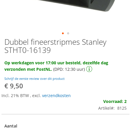
Dubbel fineerstripmes Stanley
Ga
naar
STHT0-16139
het
begin
Op werkdagen voor 17:00 uur besteld, dezelfde dag
van
verzonden met PostNL.
(DPD: 12:30 uur)
de
afbeeldingen-
Schrijf de eerste review over dit product
gallerij
€ 9,50
Incl. 21% BTW
,
excl.
verzendkosten
Voorraad: 2
Artikel
8125
Aantal