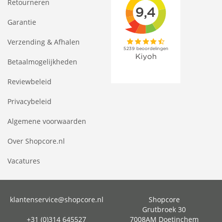
Retourneren
Garantie
Verzending & Afhalen
Betaalmogelijkheden
Reviewbeleid
Privacybeleid
Algemene voorwaarden
Over Shopcore.nl
Vacatures
klantenservice@shopcore.nl
Shopcore
Grutbroek 30
+31 (0)314 645527
7008AM Doetinchem