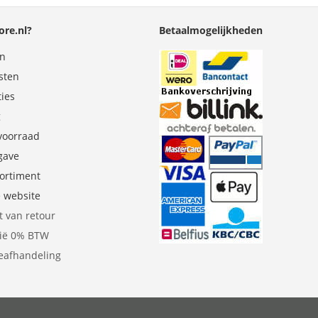
re.nl?
Betaalmogelijkheden
en
sten
ties
g
 voorraad
gave
sortiment
e website
t van retour
gië 0% BTW
eafhandeling