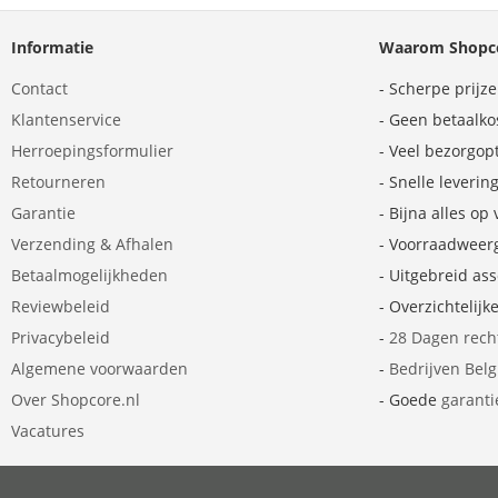
Informatie
Waarom Shopco
Contact
- Scherpe prijz
Klantenservice
- Geen betaalko
Herroepingsformulier
- Veel bezorgop
Retourneren
- Snelle leverin
Garantie
- Bijna alles op
Verzending & Afhalen
- Voorraadweer
Betaalmogelijkheden
- Uitgebreid as
Reviewbeleid
- Overzichtelijk
Privacybeleid
-
28 Dagen rech
Algemene voorwaarden
-
Bedrijven Bel
Over Shopcore.nl
- Goede
garanti
Vacatures