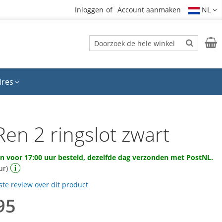
Inloggen
Account aanmaken
NL
Zoek
Wink
Zoek
ires
en 2 ringslot zwart
 voor 17:00 uur besteld, dezelfde dag verzonden met PostNL.
ur)
rste review over dit product
95