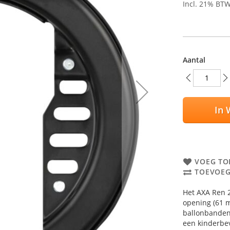
Incl. 21% BT
Aantal
In 
VOEG TO
TOEVOEG
Het AXA Ren 2
opening (61 m
ballonbanden.
een kinderbev