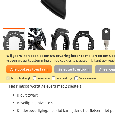
Wij gebruiken cookies om uw ervaring beter te maken en om Goog
Ga
vragen we uw toestemming om de cookies te plaatsen.
U kunt uw keuze 
naar
Details
Productkenmerken
Reviews
Alle cookies toestaan
Selectie toestaan
Alles we
het
begin
Noodzakelijk
Analyse
Marketing
Voorkeuren
van
de
Het ringslot wordt geleverd met 2 sleutels.
afbeeldingen-
gallerij
Kleur: zwart
Beveiligingsniveau: 5
Kinderbeveiliging: het slot kan tijdens het fietsen niet 