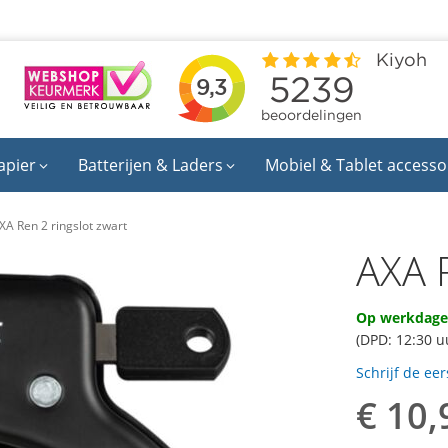
apier
Batterijen & Laders
Mobiel & Tablet accesso
XA Ren 2 ringslot zwart
AXA R
Op werkdagen
(DPD: 12:30 u
Schrijf de ee
€ 10,