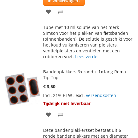
In Winkelwagen
VOEG
TOEVOEGEN
TOE
OM
Tube met 10 ml solutie van het merk
AAN
TE
Simson voor het plakken van fietsbanden
(binnenbanden). De solutie is geschikt voor
VERLANGLIJST
VERGELIJKEN
het koud vulkaniseren van pleisters,
ventielpleisters en ventielen met een
rubberen voet.
Lees verder
Bandenplakkers 6x rond + 1x lang Rema
Tip Top
€ 3,50
Incl. 21% BTW
,
excl.
verzendkosten
Tijdelijk niet leverbaar
VOEG
TOEVOEGEN
TOE
OM
Deze bandenplakkersset bestaat uit 6
AAN
TE
ronde bandenplakkers met een diameter