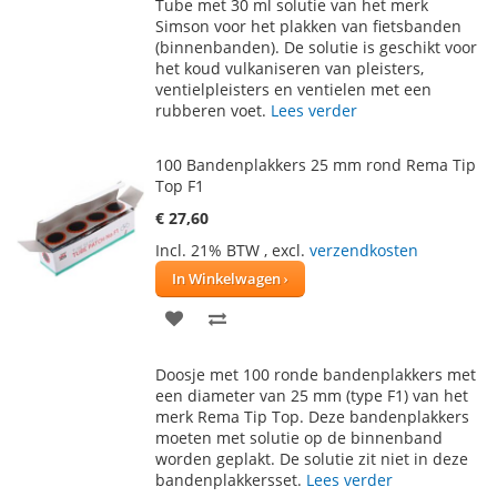
Tube met 30 ml solutie van het merk
AAN
TE
Simson voor het plakken van fietsbanden
(binnenbanden). De solutie is geschikt voor
VERLANGLIJST
VERGELIJKEN
het koud vulkaniseren van pleisters,
ventielpleisters en ventielen met een
rubberen voet.
Lees verder
100 Bandenplakkers 25 mm rond Rema Tip
Top F1
€ 27,60
Incl. 21% BTW
,
excl.
verzendkosten
In Winkelwagen
VOEG
TOEVOEGEN
TOE
OM
Doosje met 100 ronde bandenplakkers met
AAN
TE
een diameter van 25 mm (type F1) van het
merk Rema Tip Top. Deze bandenplakkers
VERLANGLIJST
VERGELIJKEN
moeten met solutie op de binnenband
worden geplakt. De solutie zit niet in deze
bandenplakkersset.
Lees verder