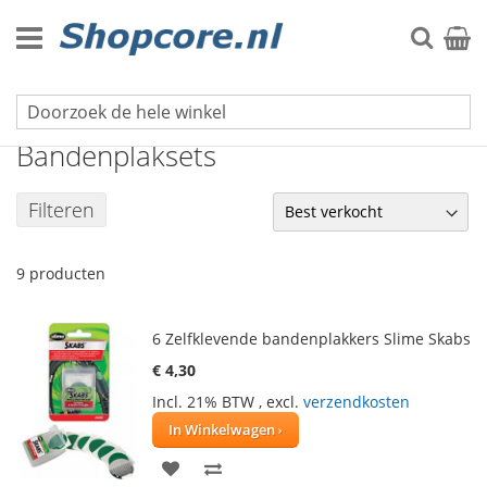
Ga
naar
Zoek
Winke
de
inhoud
Fiets & Auto
Bandenplaksets
Filteren
9
producten
6 Zelfklevende bandenplakkers Slime Skabs
€ 4,30
Incl. 21% BTW
,
excl.
verzendkosten
In Winkelwagen
VOEG
TOEVOEGEN