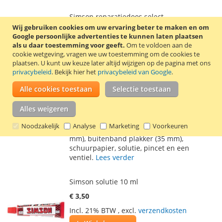
Simson reparatiedoos select
Wij gebruiken cookies om uw ervaring beter te maken en om
€ 11,20
Google persoonlijke advertenties te kunnen laten plaatsen
als u daar toestemming voor geeft.
Incl. 21% BTW
,
excl.
Om te voldoen aan de
verzendkosten
cookie wetgeving, vragen we uw toestemming om de cookies te
In Winkelwagen
plaatsen.
U kunt uw keuze later altijd wijzigen op de pagina met ons
privacybeleid
. Bekijk hier het
privacybeleid van Google
.
VOEG
TOEVOEGEN
Alle cookies toestaan
Selectie toestaan
TOE
OM
Deze complete bandenplakset van Simson
Alles weigeren
AAN
TE
bestaat uit o.a. 3 bandenlichters, plakkers
(16 mm, 22 mm, 25 mm en 33 mm,),
Noodzakelijk
Analyse
Marketing
Voorkeuren
VERLANGLIJST
VERGELIJKEN
plakkers ovaal (24x34 mm), pleister (75x50
mm), buitenband plakker (35 mm),
schuurpapier, solutie, pincet en een
ventiel.
Lees verder
Simson solutie 10 ml
€ 3,50
Incl. 21% BTW
,
excl.
verzendkosten