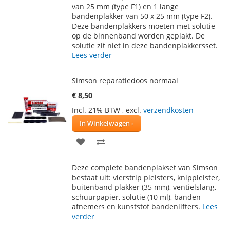
van 25 mm (type F1) en 1 lange
VERLANGLIJST
VERGELIJKEN
bandenplakker van 50 x 25 mm (type F2).
Deze bandenplakkers moeten met solutie
op de binnenband worden geplakt. De
solutie zit niet in deze bandenplakkersset.
Lees verder
Simson reparatiedoos normaal
€ 8,50
Incl. 21% BTW
,
excl.
verzendkosten
In Winkelwagen
VOEG
TOEVOEGEN
TOE
OM
Deze complete bandenplakset van Simson
AAN
TE
bestaat uit: vierstrip pleisters, knippleister,
buitenband plakker (35 mm), ventielslang,
VERLANGLIJST
VERGELIJKEN
schuurpapier, solutie (10 ml), banden
afnemers en kunststof bandenlifters.
Lees
verder