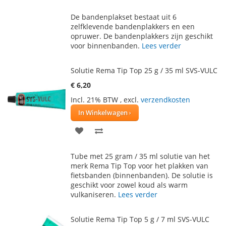
TOE
OM
De bandenplakset bestaat uit 6
AAN
TE
zelfklevende bandenplakkers en een
opruwer. De bandenplakkers zijn geschikt
VERLANGLIJST
VERGELIJKEN
voor binnenbanden.
Lees verder
Solutie Rema Tip Top 25 g / 35 ml SVS-VULC
€ 6,20
Incl. 21% BTW
,
excl.
verzendkosten
In Winkelwagen
VOEG
TOEVOEGEN
TOE
OM
Tube met 25 gram / 35 ml solutie van het
AAN
TE
merk Rema Tip Top voor het plakken van
fietsbanden (binnenbanden). De solutie is
VERLANGLIJST
VERGELIJKEN
geschikt voor zowel koud als warm
vulkaniseren.
Lees verder
Solutie Rema Tip Top 5 g / 7 ml SVS-VULC