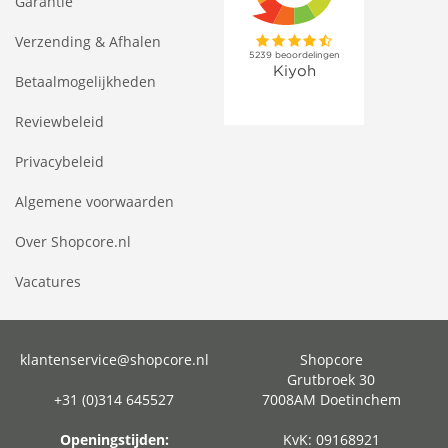
Garantie
Verzending & Afhalen
Betaalmogelijkheden
Reviewbeleid
Privacybeleid
Algemene voorwaarden
Over Shopcore.nl
Vacatures
klantenservice@shopcore.nl
Shopcore
Grutbroek 30
+31 (0)314 645527
7008AM Doetinchem
Openingstijden:
KvK: 09168921