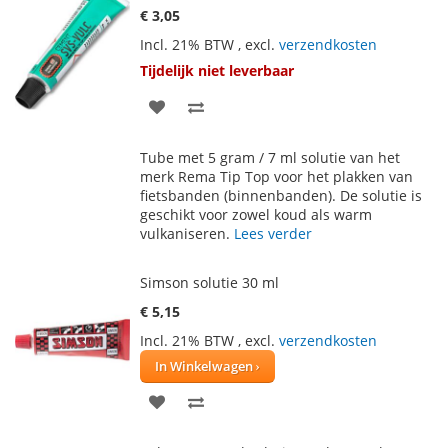
€ 3,05
Incl. 21% BTW
,
excl.
verzendkosten
Tijdelijk niet leverbaar
VOEG
TOEVOEGEN
TOE
OM
Tube met 5 gram / 7 ml solutie van het
AAN
TE
merk Rema Tip Top voor het plakken van
fietsbanden (binnenbanden). De solutie is
VERLANGLIJST
VERGELIJKEN
geschikt voor zowel koud als warm
vulkaniseren.
Lees verder
Simson solutie 30 ml
€ 5,15
Incl. 21% BTW
,
excl.
verzendkosten
In Winkelwagen
VOEG
TOEVOEGEN
TOE
OM