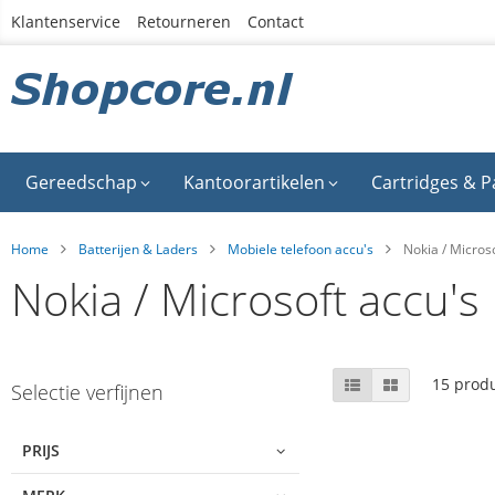
Ga
Klantenservice
Retourneren
Contact
naar
de
inhoud
Gereedschap
Kantoorartikelen
Cartridges & P
Home
Batterijen & Laders
Mobiele telefoon accu's
Nokia / Micros
Nokia / Microsoft accu's
Skip
Tonen
Lijst
Foto-
15
produ
Selectie verfijnen
tabel
to
als
product
list
PRIJS