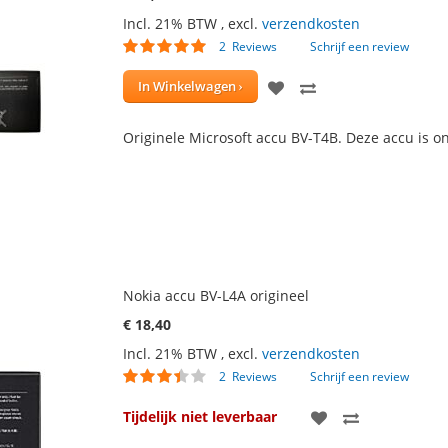
Incl. 21% BTW
,
excl.
verzendkosten
Waardering:
2
Reviews
Schrijf een review
100
100
% of
VOEG
TOEVOEGEN
In Winkelwagen
TOE
OM
Originele Microsoft accu BV-T4B. Deze accu is o
AAN
TE
VERLANGLIJST
VERGELIJKEN
Nokia accu BV-L4A origineel
€ 18,40
Incl. 21% BTW
,
excl.
verzendkosten
Waardering:
2
Reviews
Schrijf een review
65
100
% of
VOEG
TOEVOEGE
Tijdelijk niet leverbaar