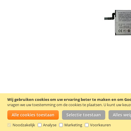
Wij gebruiken cookies om uw ervaring beter te maken en om Goog
vragen we uw toestemming om de cookies te plaatsen.
U kunt uw keuze 
Alle cookies toestaan
Selectie toestaan
Alles we
Noodzakelijk
Analyse
Marketing
Voorkeuren