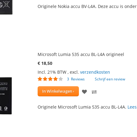
TOE
OM
Originele Nokia accu BV-L4A. Deze accu is onde
AAN
TE
VERLANGLIJST
VERGELIJKE
Microsoft Lumia 535 accu BL-L4A origineel
€ 18,50
Incl. 21% BTW
,
excl.
verzendkosten
Waardering:
3
Reviews
Schrijf een review
77
100
% of
VOEG
TOEVOEGEN
In Winkelwagen
TOE
OM
Originele Microsoft Lumia 535 accu BL-L4A.
Lees
AAN
TE
VERLANGLIJST
VERGELIJKEN