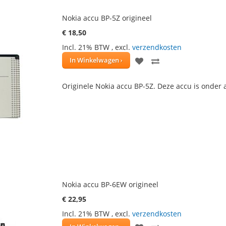
Nokia accu BP-5Z origineel
€ 18,50
Incl. 21% BTW
,
excl.
verzendkosten
VOEG
TOEVOEGEN
In Winkelwagen
TOE
OM
Originele Nokia accu BP-5Z. Deze accu is onder 
AAN
TE
VERLANGLIJST
VERGELIJKEN
Nokia accu BP-6EW origineel
€ 22,95
Incl. 21% BTW
,
excl.
verzendkosten