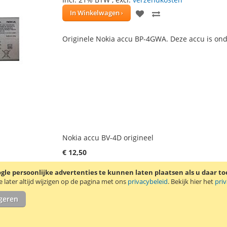
VOEG
TOEVOEGEN
In Winkelwagen
TOE
OM
Originele Nokia accu BP-4GWA. Deze accu is ond
AAN
TE
VERLANGLIJST
VERGELIJKEN
Nokia accu BV-4D origineel
€ 12,50
Incl. 21% BTW
,
excl.
verzendkosten
le persoonlijke advertenties te kunnen laten plaatsen als u daar t
Waardering:
1
Review
Schrijf een review
later altijd wijzigen op de pagina met ons
privacybeleid
. Bekijk hier het
pri
100
100
% of
VOEG
TOEVOEGEN
igeren
In Winkelwagen
TOE
OM
Originele Nokia accu BV-4D. Deze accu is onder