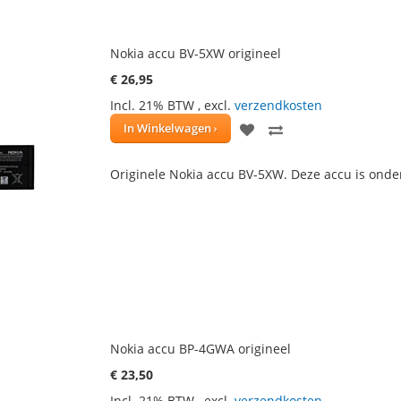
Nokia accu BV-5XW origineel
€ 26,95
Incl. 21% BTW
,
excl.
verzendkosten
VOEG
TOEVOEGEN
In Winkelwagen
TOE
OM
Originele Nokia accu BV-5XW. Deze accu is onde
AAN
TE
VERLANGLIJST
VERGELIJKEN
Nokia accu BP-4GWA origineel
€ 23,50
Incl. 21% BTW
,
excl.
verzendkosten