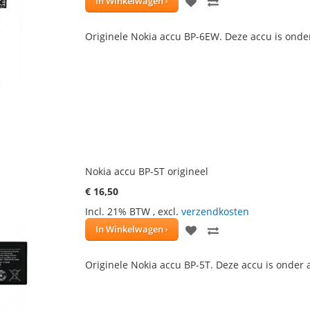
VOEG
TOEVOEGEN
In Winkelwagen
TOE
OM
Originele Nokia accu BP-6EW. Deze accu is onde
AAN
TE
VERLANGLIJST
VERGELIJKEN
Nokia accu BP-5T origineel
€ 16,50
Incl. 21% BTW
,
excl.
verzendkosten
VOEG
TOEVOEGEN
In Winkelwagen
TOE
OM
Originele Nokia accu BP-5T. Deze accu is onder
AAN
TE
VERLANGLIJST
VERGELIJKEN