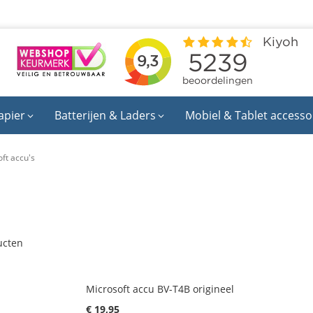
apier
Batterijen & Laders
Mobiel & Tablet accesso
oft accu's
cten
Microsoft accu BV-T4B origineel
€ 19,95