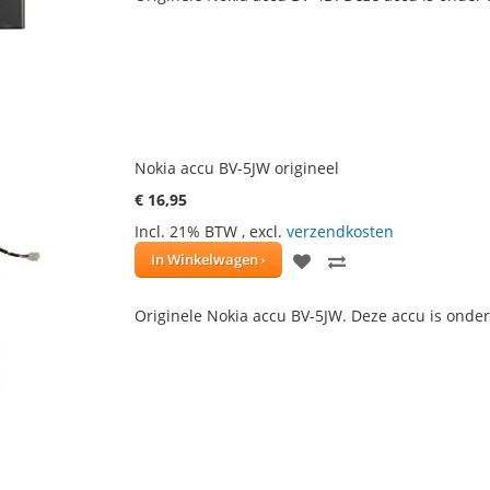
AAN
TE
VERLANGLIJST
VERGELIJKEN
Nokia accu BV-5JW origineel
€ 16,95
Incl. 21% BTW
,
excl.
verzendkosten
VOEG
TOEVOEGEN
In Winkelwagen
TOE
OM
Originele Nokia accu BV-5JW. Deze accu is onde
AAN
TE
VERLANGLIJST
VERGELIJKEN