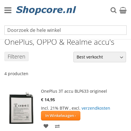
Ga
naar
Zoek
Winke
de
inhoud
Mobiele telefoon accu's
OnePlus, OPPO & Realme accu's
Filteren
4
producten
OnePlus 3T accu BLP633 origineel
€ 14,95
Incl. 21% BTW
,
excl.
verzendkosten
In Winkelwagen
VOEG
TOEVOEGEN