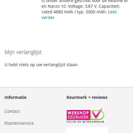
is onder andere geschikt voor de Realme 6i
en Narzo 10. Voltage: 3,87 V. Capaciteit:
VERLANGLIJST
VERGELIJKEN
rated 4880 mAh / typ. 5000 mAh.
Lees
verder
Mijn verlanglijst
U hebt niets op uw verlanglijst staan.
Informatie
Keurmerk + reviews
Contact
Klantenservice