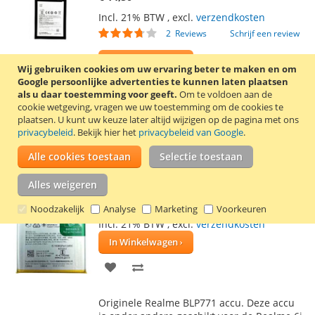
Incl. 21% BTW
,
excl.
verzendkosten
Waardering:
2
Reviews
Schrijf een review
70
100
% of
In Winkelwagen
Wij gebruiken cookies om uw ervaring beter te maken en om
Google persoonlijke advertenties te kunnen laten plaatsen
VOEG
TOEVOEGEN
als u daar toestemming voor geeft.
Om te voldoen aan de
cookie wetgeving, vragen we uw toestemming om de cookies te
TOE
OM
plaatsen.
U kunt uw keuze later altijd wijzigen op de pagina met ons
Originele OnePlus BLP613 accu. Deze accu
privacybeleid
. Bekijk hier het
privacybeleid van Google
.
AAN
TE
is onder andere geschikt voor de OnePlus
3.
Lees verder
Alle cookies toestaan
Selectie toestaan
VERLANGLIJST
VERGELIJKEN
Realme 6i, Narzo 10 accu BLP771 origineel
Alles weigeren
€ 19,95
Noodzakelijk
Analyse
Marketing
Voorkeuren
Incl. 21% BTW
,
excl.
verzendkosten
In Winkelwagen
VOEG
TOEVOEGEN
TOE
OM
Originele Realme BLP771 accu. Deze accu
AAN
TE