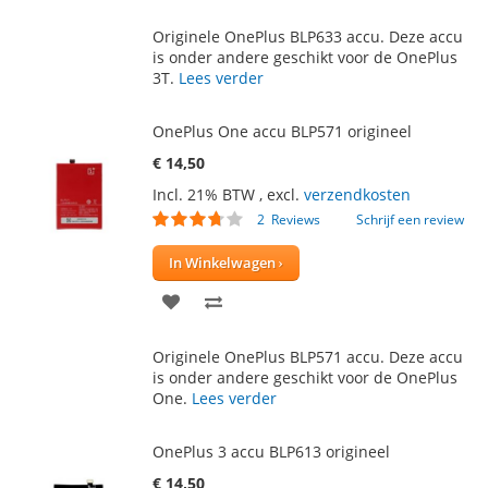
TOE
OM
Originele OnePlus BLP633 accu. Deze accu
AAN
TE
is onder andere geschikt voor de OnePlus
3T.
Lees verder
VERLANGLIJST
VERGELIJKEN
OnePlus One accu BLP571 origineel
€ 14,50
Incl. 21% BTW
,
excl.
verzendkosten
Waardering:
2
Reviews
Schrijf een review
70
100
% of
In Winkelwagen
VOEG
TOEVOEGEN
TOE
OM
Originele OnePlus BLP571 accu. Deze accu
AAN
TE
is onder andere geschikt voor de OnePlus
One.
Lees verder
VERLANGLIJST
VERGELIJKEN
OnePlus 3 accu BLP613 origineel
€ 14,50