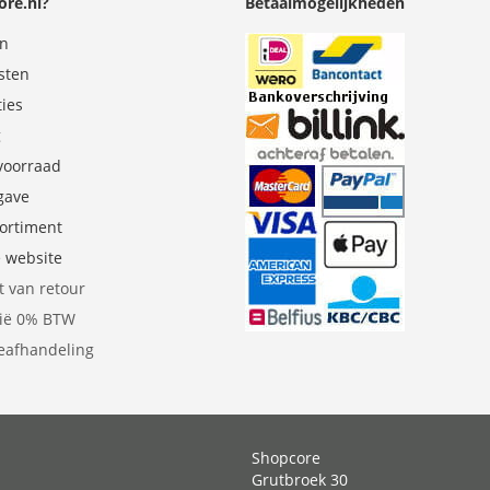
re.nl?
Betaalmogelijkheden
en
sten
ties
g
 voorraad
gave
sortiment
e website
t van retour
gië 0% BTW
eafhandeling
Shopcore
Grutbroek 30