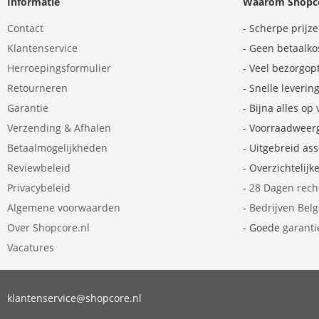
Informatie
Waarom Shopco
Contact
- Scherpe prijz
Klantenservice
- Geen betaalko
Herroepingsformulier
- Veel bezorgop
Retourneren
- Snelle leverin
Garantie
- Bijna alles op
Verzending & Afhalen
- Voorraadweer
Betaalmogelijkheden
- Uitgebreid as
Reviewbeleid
- Overzichtelijk
Privacybeleid
-
28 Dagen rech
Algemene voorwaarden
-
Bedrijven Bel
Over Shopcore.nl
- Goede
garanti
Vacatures
klantenservice@shopcore.nl