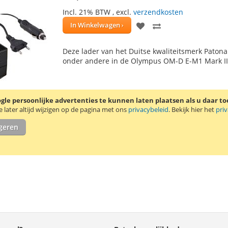
Incl. 21% BTW
,
excl.
verzendkosten
VOEG
TOEVOEGEN
In Winkelwagen
TOE
OM
Deze lader van het Duitse kwaliteitsmerk Patona
AAN
TE
onder andere in de Olympus OM-D E-M1 Mark I
VERLANGLIJST
VERGELIJKEN
le persoonlijke advertenties te kunnen laten plaatsen als u daar t
later altijd wijzigen op de pagina met ons
privacybeleid
. Bekijk hier het
pri
igeren
momenteel pagina