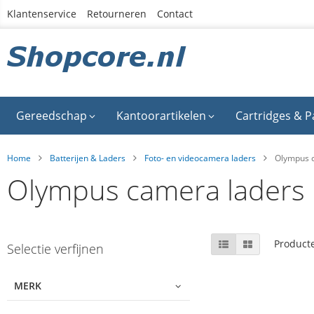
Ga
Klantenservice
Retourneren
Contact
naar
de
inhoud
Gereedschap
Kantoorartikelen
Cartridges & P
Home
Batterijen & Laders
Foto- en videocamera laders
Olympus 
Olympus camera laders
Skip
Tonen
Lijst
Foto-
Product
Selectie verfijnen
tabel
to
als
product
list
MERK