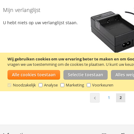
Mijn verlanglijst
U hebt niets op uw verlanglijst staan.
Wij gebruiken cookies om uw ervaring beter te maken en om Goog
vragen we uw toestemming om de cookies te plaatsen.
U kunt uw keuze 
Alle cookies toestaan
Selectie toestaan
Alles we
Noodzakelijk
Analyse
Marketing
Voorkeuren
Pagina
Pagina
Vorige
Pagina
U lees 
1
2