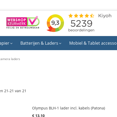
apier
Batterijen & Laders
Mobiel & Tablet accesso
camera laders
en
21
-
21
van
21
Olympus BLH-1 lader incl. kabels (Patona)
€ 13,10