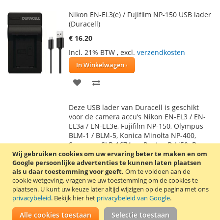
Nikon EN-EL3(e) / Fujifilm NP-150 USB lader
(Duracell)
€ 16,20
Incl. 21% BTW
,
excl.
verzendkosten
In Winkelwagen
VOEG
TOEVOEGEN
TOE
OM
Deze USB lader van Duracell is geschikt
AAN
TE
voor de camera accu’s Nikon EN-EL3 / EN-
EL3a / EN-EL3e, Fujifilm NP-150, Olympus
VERLANGLIJST
VERGELIJKEN
BLM-1 / BLM-5, Konica Minolta NP-400,
Samsung SLB-1674 en Pentax D-Li50. Deze
Wij gebruiken cookies om uw ervaring beter te maken en om
accu’s zitten onder andere in de Nikon D50
Google persoonlijke advertenties te kunnen laten plaatsen
/ D70 / D70s / D80 / D90 / D100 / D200 /
als u daar toestemming voor geeft.
Om te voldoen aan de
D300 / D300s / D700 en Fujifilm FinePix S5
cookie wetgeving, vragen we uw toestemming om de cookies te
Pro / IS Pro.
Lees verder
plaatsen.
U kunt uw keuze later altijd wijzigen op de pagina met ons
privacybeleid
. Bekijk hier het
privacybeleid van Google
.
Fujifilm NP-40/60/95/120 Dual USB lader
Alle cookies toestaan
Selectie toestaan
(Patona)