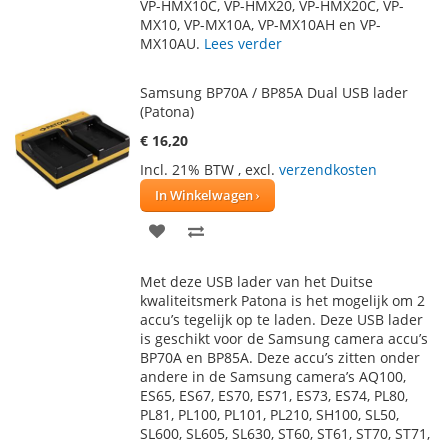
VP-HMX10C, VP-HMX20, VP-HMX20C, VP-
MX10, VP-MX10A, VP-MX10AH en VP-
MX10AU.
Lees verder
Samsung BP70A / BP85A Dual USB lader
(Patona)
€ 16,20
Incl. 21% BTW
,
excl.
verzendkosten
In Winkelwagen
VOEG
TOEVOEGEN
TOE
OM
Met deze USB lader van het Duitse
AAN
TE
kwaliteitsmerk Patona is het mogelijk om 2
accu’s tegelijk op te laden. Deze USB lader
VERLANGLIJST
VERGELIJKEN
is geschikt voor de Samsung camera accu’s
BP70A en BP85A. Deze accu’s zitten onder
andere in de Samsung camera’s AQ100,
ES65, ES67, ES70, ES71, ES73, ES74, PL80,
PL81, PL100, PL101, PL210, SH100, SL50,
SL600, SL605, SL630, ST60, ST61, ST70, ST71,