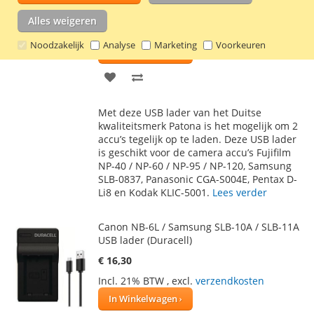
€ 16,20
Alles weigeren
Incl. 21% BTW
,
excl.
verzendkosten
Noodzakelijk
Analyse
Marketing
Voorkeuren
In Winkelwagen
VOEG
TOEVOEGEN
TOE
OM
Met deze USB lader van het Duitse
AAN
TE
kwaliteitsmerk Patona is het mogelijk om 2
accu’s tegelijk op te laden. Deze USB lader
VERLANGLIJST
VERGELIJKEN
is geschikt voor de camera accu’s Fujifilm
NP-40 / NP-60 / NP-95 / NP-120, Samsung
SLB-0837, Panasonic CGA-S004E, Pentax D-
Li8 en Kodak KLIC-5001.
Lees verder
Canon NB-6L / Samsung SLB-10A / SLB-11A
USB lader (Duracell)
€ 16,30
Incl. 21% BTW
,
excl.
verzendkosten
In Winkelwagen