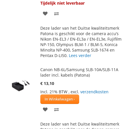
Tijdelijk niet leverbaar
VOEG
TOEVOEGEN
TOE
OM
Deze lader van het Duitse kwaliteitsmerk
AAN
TE
Patona is geschikt voor de camera accu’s
Nikon EN-EL3 / EN-EL3a / EN-EL3e, Fujifilm
VERLANGLIJST
VERGELIJKEN
NP-150, Olympus BLM-1 / BLM-5, Konica
Minolta NP-400, Samsung SLB-1674 en
Pentax D-LI50.
Lees verder
Canon NB-6L/Samsung SLB-10A/SLB-11A
lader incl. kabels (Patona)
€ 13,10
Incl. 21% BTW
,
excl.
verzendkosten
In Winkelwagen
VOEG
TOEVOEGEN
TOE
OM
Deze lader van het Duitse kwaliteitsmerk
AAN
TE