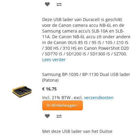
VOEG
TOEVOEGEN
TOE
OM
Deze USB lader van Duracell is geschikt
AAN
TE
voor de Canon camera accu NB-6L en de
Samsung camera accu’s SLB-10A en SLB-
VERLANGLIJST
VERGELIJKEN
11A. De Canon NB-6L accu zit onder andere
in de Canon IXUS 85 IS / 95 IS / 105 / 210 IS
/ 300 HS / 310 HS en Canon PowerShot D20
/ SD770 IS / SD1200 IS / SD1300 IS / SZ700.
Lees verder
Samsung BP-1030 / BP-1130 Dual USB lader
(Patona)
€ 16,75
Incl. 21% BTW
,
excl.
verzendkosten
In Winkelwagen
VOEG
TOEVOEGEN
TOE
OM
Met deze USB lader van het Duitse