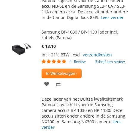
Patona is geschikt voor de Canon camera
accu NB-6L en de Samsung SLB-10A / SLB-
VERLANGLIJST
VERGELIJKEN
11A camera accu. De accu zit onder andere
in de Canon Digital Ixus 85IS.
Lees verder
Samsung BP-1030 / BP-1130 lader incl.
kabels (Patona)
€ 13,10
Incl. 21% BTW
,
excl.
verzendkosten
Waardering:
1
Review
Schrijf een review
100
100
% of
In Winkelwagen
VOEG
TOEVOEGEN
TOE
OM
Deze lader van het Duitse kwaliteitsmerk
AAN
TE
Patona is geschikt voor de Samsung
camera accu’s BP-1030 en BP-1130. Deze
VERLANGLIJST
VERGELIJKEN
accu’s zitten onder andere in de Samsung
NX200 en Samsung NX300 camera.
Lees
verder