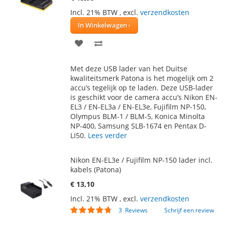
Incl. 21% BTW
,
excl.
verzendkosten
In Winkelwagen
VOEG
TOEVOEGEN
TOE
OM
Met deze USB lader van het Duitse
AAN
TE
kwaliteitsmerk Patona is het mogelijk om 2
accu’s tegelijk op te laden. Deze USB-lader
VERLANGLIJST
VERGELIJKEN
is geschikt voor de camera accu’s Nikon EN-
EL3 / EN-EL3a / EN-EL3e, Fujifilm NP-150,
Olympus BLM-1 / BLM-5, Konica Minolta
NP-400, Samsung SLB-1674 en Pentax D-
LI50.
Lees verder
Nikon EN-EL3e / Fujifilm NP-150 lader incl.
kabels (Patona)
€ 13,10
Incl. 21% BTW
,
excl.
verzendkosten
Waardering:
3
Reviews
Schrijf een review
90
100
% of