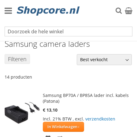
Ga
naar
Zoek
Winke
de
inhoud
Foto- en videocamera laders
Samsung camera laders
Filteren
14
producten
Samsung BP70A / BP85A lader incl. kabels
(Patona)
€ 13,10
Incl. 21% BTW
,
excl.
verzendkosten
In Winkelwagen
VOEG
TOEVOEGEN