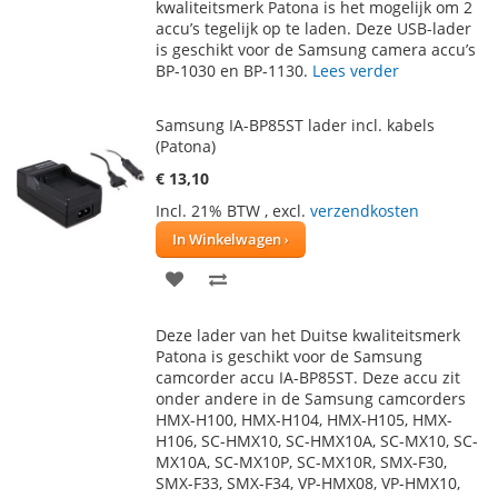
AAN
TE
kwaliteitsmerk Patona is het mogelijk om 2
accu’s tegelijk op te laden. Deze USB-lader
VERLANGLIJST
VERGELIJKEN
is geschikt voor de Samsung camera accu’s
BP-1030 en BP-1130.
Lees verder
Samsung IA-BP85ST lader incl. kabels
(Patona)
€ 13,10
Incl. 21% BTW
,
excl.
verzendkosten
In Winkelwagen
VOEG
TOEVOEGEN
TOE
OM
Deze lader van het Duitse kwaliteitsmerk
AAN
TE
Patona is geschikt voor de Samsung
camcorder accu IA-BP85ST. Deze accu zit
VERLANGLIJST
VERGELIJKEN
onder andere in de Samsung camcorders
HMX-H100, HMX-H104, HMX-H105, HMX-
H106, SC-HMX10, SC-HMX10A, SC-MX10, SC-
MX10A, SC-MX10P, SC-MX10R, SMX-F30,
SMX-F33, SMX-F34, VP-HMX08, VP-HMX10,