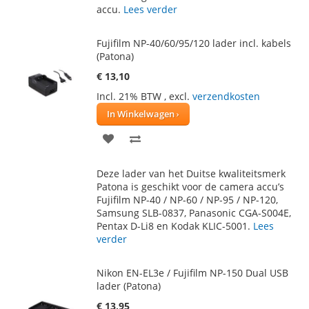
accu.
Lees verder
VERLANGLIJST
VERGELIJKEN
Fujifilm NP-40/60/95/120 lader incl. kabels
(Patona)
€ 13,10
Incl. 21% BTW
,
excl.
verzendkosten
In Winkelwagen
VOEG
TOEVOEGEN
TOE
OM
Deze lader van het Duitse kwaliteitsmerk
AAN
TE
Patona is geschikt voor de camera accu’s
Fujifilm NP-40 / NP-60 / NP-95 / NP-120,
VERLANGLIJST
VERGELIJKEN
Samsung SLB-0837, Panasonic CGA-S004E,
Pentax D-Li8 en Kodak KLIC-5001.
Lees
verder
Nikon EN-EL3e / Fujifilm NP-150 Dual USB
lader (Patona)
€ 13,95