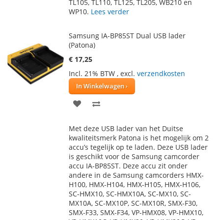
TL105, TL110, TL125, TL205, WB210 en
WP10.
Lees verder
Samsung IA-BP85ST Dual USB lader
(Patona)
€ 17,25
Incl. 21% BTW
,
excl.
verzendkosten
In Winkelwagen
VOEG
TOEVOEGEN
TOE
OM
Met deze USB lader van het Duitse
AAN
TE
kwaliteitsmerk Patona is het mogelijk om 2
accu’s tegelijk op te laden. Deze USB lader
VERLANGLIJST
VERGELIJKEN
is geschikt voor de Samsung camcorder
accu IA-BP85ST. Deze accu zit onder
andere in de Samsung camcorders HMX-
H100, HMX-H104, HMX-H105, HMX-H106,
SC-HMX10, SC-HMX10A, SC-MX10, SC-
MX10A, SC-MX10P, SC-MX10R, SMX-F30,
SMX-F33, SMX-F34, VP-HMX08, VP-HMX10,