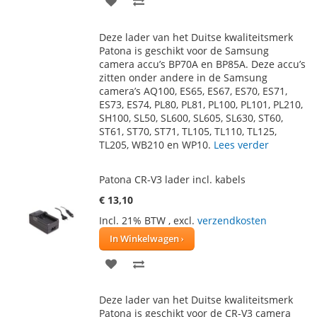
TOE
OM
Deze lader van het Duitse kwaliteitsmerk
AAN
TE
Patona is geschikt voor de Samsung
camera accu’s BP70A en BP85A. Deze accu’s
VERLANGLIJST
VERGELIJKEN
zitten onder andere in de Samsung
camera’s AQ100, ES65, ES67, ES70, ES71,
ES73, ES74, PL80, PL81, PL100, PL101, PL210,
SH100, SL50, SL600, SL605, SL630, ST60,
ST61, ST70, ST71, TL105, TL110, TL125,
TL205, WB210 en WP10.
Lees verder
Patona CR-V3 lader incl. kabels
€ 13,10
Incl. 21% BTW
,
excl.
verzendkosten
In Winkelwagen
VOEG
TOEVOEGEN
TOE
OM
Deze lader van het Duitse kwaliteitsmerk
AAN
TE
Patona is geschikt voor de CR-V3 camera