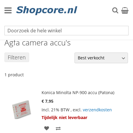
Ga
naar
Zoek
Winke
de
inhoud
Foto- en videocamera accu's
Agfa camera accu's
Filteren
1
product
Konica Minolta NP-900 accu (Patona)
€ 7,95
Incl. 21% BTW
,
excl.
verzendkosten
Tijdelijk niet leverbaar
VOEG
TOEVOEGEN