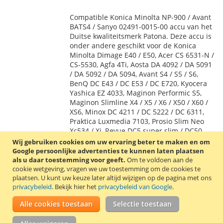
TOE
OM
Compatible Konica Minolta NP-900 / Avant
AAN
TE
BATS4 / Sanyo 02491-0015-00 accu van het
Duitse kwaliteitsmerk Patona. Deze accu is
VERLANGLIJST
VERGELIJKEN
onder andere geschikt voor de Konica
Minolta Dimage E40 / E50, Acer CS 6531-N /
CS-5530, Agfa 4Ti, Aosta DA 4092 / DA 5091
/ DA 5092 / DA 5094, Avant S4 / S5 / S6,
BenQ DC E43 / DC E53 / DC E720, Kyocera
Yashica EZ 4033, Maginon Performic S5,
Maginon Slimline X4 / X5 / X6 / X50 / X60 /
XS6, Minox DC 4211 / DC 5222 / DC 6311,
Praktica Luxmedia 7103, Prosio Slim Neo
Xc534 / Xi, Revue DC5 super slim / DC50
slim / DC55 slim / DC6 / DC65 slim / DC7,
Wij gebruiken cookies om uw ervaring beter te maken en om
Rollei DS6, Rollei Prego DP4200 / DP5200 /
Google persoonlijke advertenties te kunnen laten plaatsen
DP5700 / DP6200, Sealife Reefmaster DC
als u daar toestemming voor geeft.
Om te voldoen aan de
500, TCM Tchibo Slimline X4, Medion
cookie wetgeving, vragen we uw toestemming om de cookies te
plaatsen.
U kunt uw keuze later altijd wijzigen op de pagina met ons
Traveler (Aldi) DC-5080, Medion Traveler
privacybeleid
. Bekijk hier het
privacybeleid van Google
.
(Aldi) Slimline X4 / X5 / X6, Medion Traveler
(Aldi) SuperSlim XS7, UFO DS5331 / DS5080
Alle cookies toestaan
Selectie toestaan
/ DS5332, Vivitar ViviCam 5340s, Voigtländer
Virtus D4 / D5 / D6 / D600 / S6.
Lees verder