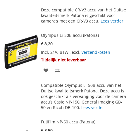
TOE
OM
Deze compatible CR-V3 accu van het Duitse
AAN
TE
kwaliteitsmerk Patona is geschikt voor
camera’s met een CR-V3 accu.
Lees verder
VERLANGLIJST
VERGELIJKEN
Olympus Li-50B accu (Patona)
€ 8,20
Incl. 21% BTW
,
excl.
verzendkosten
Tijdelijk niet leverbaar
VOEG
TOEVOEGEN
TOE
OM
Compatible Olympus Li-50B accu van het
AAN
TE
Duitse kwaliteitsmerk Patona. Deze accu is
ook geschikt als vervanging voor de camera
VERLANGLIJST
VERGELIJKEN
accu’s Casio NP-150, General Imaging GB-
50 en Ricoh DB-100.
Lees verder
Fujifilm NP-60 accu (Patona)
€ 8,50