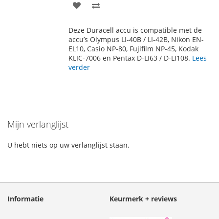
VOEG
TOEVOEGEN
TOE
OM
Deze Duracell accu is compatible met de
AAN
TE
accu’s Olympus LI-40B / LI-42B, Nikon EN-
EL10, Casio NP-80, Fujifilm NP-45, Kodak
VERLANGLIJST
VERGELIJKEN
KLIC-7006 en Pentax D-LI63 / D-LI108.
Lees
verder
Mijn verlanglijst
U hebt niets op uw verlanglijst staan.
Informatie
Keurmerk + reviews