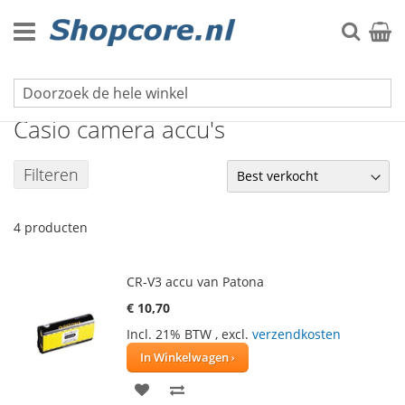
Ga
naar
Zoek
Winke
de
inhoud
Foto- en videocamera accu's
Casio camera accu's
Filteren
4
producten
CR-V3 accu van Patona
€ 10,70
Incl. 21% BTW
,
excl.
verzendkosten
In Winkelwagen
VOEG
TOEVOEGEN