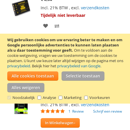
Incl. 21% BTW
,
excl.
verzendkosten
Tijdelijk niet leverbaar
VOEG
TOEVOEGEN
TOE
OM
Wij gebruiken cookies om uw ervaring beter te maken en om
Compatible Fujifilm NP-60 accu van het
Google persoonlijke advertenties te kunnen laten plaatsen
AAN
TE
Duitse kwaliteitsmerk Patona. Deze accu is
als u daar toestemming voor geeft.
Om te voldoen aan de
ook compatible met de accu’s Casio NP-30,
cookie wetgeving, vragen we uw toestemming om de cookies te
VERLANGLIJST
VERGELIJKEN
Kodak KLIC-5000, Panasonic CGA-S301 / VQ-
plaatsen.
U kunt uw keuze later altijd wijzigen op de pagina met ons
VBA12 / VW-VBA10, Pentax D-LI2, Ricoh DB-
privacybeleid
. Bekijk hier het
privacybeleid van Google
.
40 / DB-43 en Toshiba PDR-BT3.
Lees
verder
Alle cookies toestaan
Selectie toestaan
Alles weigeren
LI-40B / EN-EL10 accu (Duracell)
€ 15,95
Noodzakelijk
Analyse
Marketing
Voorkeuren
Incl. 21% BTW
,
excl.
verzendkosten
Waardering:
1
Review
Schrijf een review
100
100
% of
In Winkelwagen