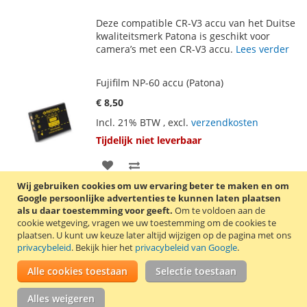
TOE
OM
Deze compatible CR-V3 accu van het Duitse
AAN
TE
kwaliteitsmerk Patona is geschikt voor
camera’s met een CR-V3 accu.
Lees verder
VERLANGLIJST
VERGELIJKEN
Fujifilm NP-60 accu (Patona)
€ 8,50
Incl. 21% BTW
,
excl.
verzendkosten
Tijdelijk niet leverbaar
VOEG
TOEVOEGEN
Wij gebruiken cookies om uw ervaring beter te maken en om
TOE
OM
Google persoonlijke advertenties te kunnen laten plaatsen
Compatible Fujifilm NP-60 accu van het
als u daar toestemming voor geeft.
Om te voldoen aan de
AAN
TE
Duitse kwaliteitsmerk Patona. Deze accu is
cookie wetgeving, vragen we uw toestemming om de cookies te
ook compatible met de accu’s Casio NP-30,
plaatsen.
U kunt uw keuze later altijd wijzigen op de pagina met ons
VERLANGLIJST
VERGELIJKEN
Kodak KLIC-5000, Panasonic CGA-S301 / VQ-
privacybeleid
. Bekijk hier het
privacybeleid van Google
.
VBA12 / VW-VBA10, Pentax D-LI2, Ricoh DB-
40 / DB-43 en Toshiba PDR-BT3.
Lees
Alle cookies toestaan
Selectie toestaan
verder
Alles weigeren