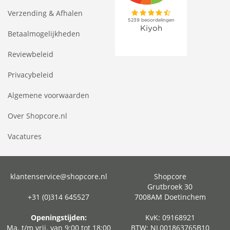
Verzending & Afhalen
Betaalmogelijkheden
Reviewbeleid
Privacybeleid
Algemene voorwaarden
Over Shopcore.nl
Vacatures
klantenservice@shopcore.nl
Shopcore
Grutbroek 30
+31 (0)314 645527
7008AM Doetinchem
Openingstijden:
KvK: 09168921
Ma. t/m vrij. van 9:00 tot 18:00
BTW: NL001863765B10