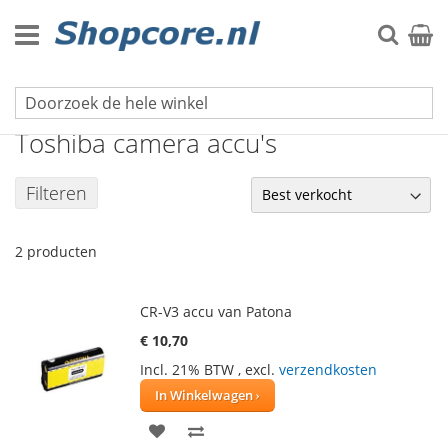
Ga
naar
Zoek
Winke
de
inhoud
Foto- en videocamera accu's
Toshiba camera accu's
Filteren
2
producten
CR-V3 accu van Patona
€ 10,70
Incl. 21% BTW
,
excl.
verzendkosten
In Winkelwagen
VOEG
TOEVOEGEN