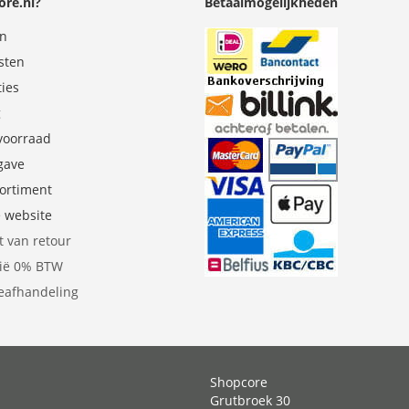
re.nl?
Betaalmogelijkheden
en
sten
ties
g
 voorraad
gave
sortiment
e website
t van retour
gië 0% BTW
eafhandeling
Shopcore
Grutbroek 30