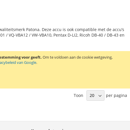
N
waliteitsmerk Patona. Deze accu is ook compatible met de accu’s
01 / VQ-VBA12 / VW-VBA10, Pentax D-LI2, Ricoh DB-40 / DB-43 en
N
oestemming voor geeft.
Om te voldoen aan de cookie wetgeving,
vacybeleid van Google
.
Toon
per pagina