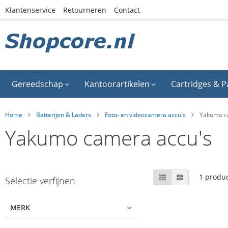
Ga
Klantenservice
Retourneren
Contact
naar
de
inhoud
Gereedschap
Kantoorartikelen
Cartridges & P
Home
Batterijen & Laders
Foto- en videocamera accu's
Yakumo c
Yakumo camera accu's
Skip
Tonen
Lijst
Foto-
1
produc
Selectie verfijnen
tabel
to
als
product
list
MERK