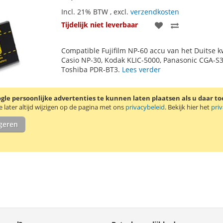
Incl. 21% BTW
,
excl.
verzendkosten
VOEG
TOEVOEGE
Tijdelijk niet leverbaar
TOE
OM
Compatible Fujifilm NP-60 accu van het Duitse k
AAN
TE
Casio NP-30, Kodak KLIC-5000, Panasonic CGA-S3
Toshiba PDR-BT3.
Lees verder
VERLANGLIJST
VERGELIJKE
le persoonlijke advertenties te kunnen laten plaatsen als u daar t
later altijd wijzigen op de pagina met ons
privacybeleid
. Bekijk hier het
pri
igeren