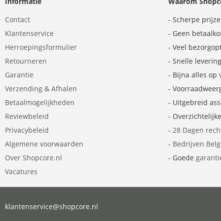
Informatie
Waarom Shopco
Contact
- Scherpe prijz
Klantenservice
- Geen betaalko
Herroepingsformulier
- Veel bezorgop
Retourneren
- Snelle leverin
Garantie
- Bijna alles op
Verzending & Afhalen
- Voorraadweer
Betaalmogelijkheden
- Uitgebreid as
Reviewbeleid
- Overzichtelijk
Privacybeleid
-
28 Dagen rech
Algemene voorwaarden
-
Bedrijven Bel
Over Shopcore.nl
- Goede
garanti
Vacatures
klantenservice@shopcore.nl