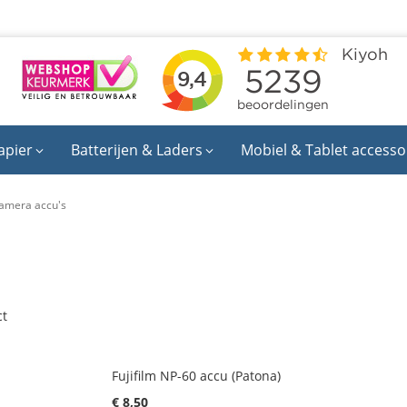
apier
Batterijen & Laders
Mobiel & Tablet accesso
amera accu's
t
Fujifilm NP-60 accu (Patona)
€ 8,50