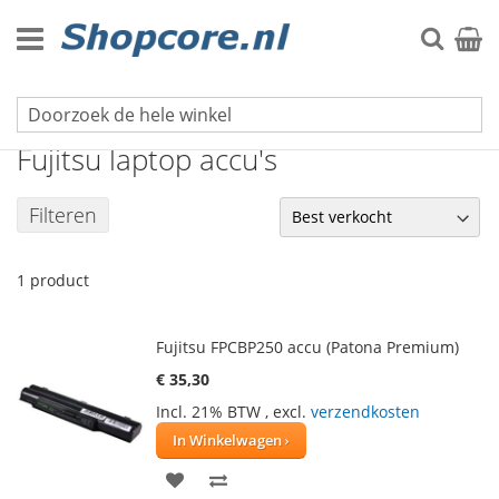
Ga
naar
Zoek
Winke
de
inhoud
Laptop accu's
Fujitsu laptop accu's
Filteren
1
product
Fujitsu FPCBP250 accu (Patona Premium)
€ 35,30
Incl. 21% BTW
,
excl.
verzendkosten
In Winkelwagen
VOEG
TOEVOEGEN