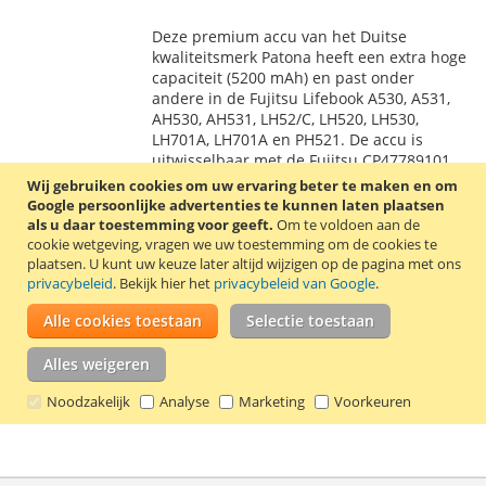
TOE
OM
Deze premium accu van het Duitse
AAN
TE
kwaliteitsmerk Patona heeft een extra hoge
capaciteit (5200 mAh) en past onder
VERLANGLIJST
VERGELIJKEN
andere in de Fujitsu Lifebook A530, A531,
AH530, AH531, LH52/C, LH520, LH530,
LH701A, LH701A en PH521. De accu is
uitwisselbaar met de Fujitsu CP47789101,
CP477891-01, FMVNBP186, FPCBP250,
Wij gebruiken cookies om uw ervaring beter te maken en om
FPCBP250AP, S26391F495L100, S26391-
Google persoonlijke advertenties te kunnen laten plaatsen
F495-L100 en S26391F840L100.
Lees verder
als u daar toestemming voor geeft.
Om te voldoen aan de
cookie wetgeving, vragen we uw toestemming om de cookies te
plaatsen.
U kunt uw keuze later altijd wijzigen op de pagina met ons
privacybeleid
. Bekijk hier het
privacybeleid van Google
.
Alle cookies toestaan
Selectie toestaan
Mijn verlanglijst
Alles weigeren
U hebt niets op uw verlanglijst staan.
Noodzakelijk
Analyse
Marketing
Voorkeuren