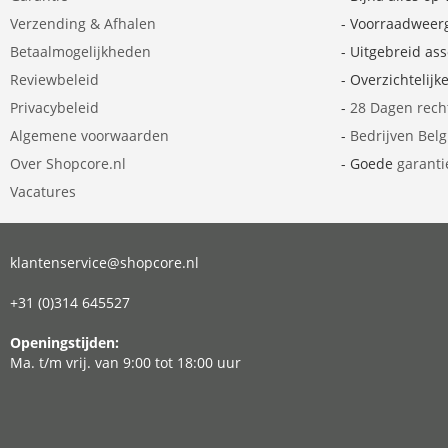
Verzending & Afhalen
- Voorraadweer
Betaalmogelijkheden
- Uitgebreid as
Reviewbeleid
- Overzichtelijk
Privacybeleid
-
28 Dagen rech
Algemene voorwaarden
-
Bedrijven Bel
Over Shopcore.nl
- Goede
garanti
Vacatures
klantenservice@shopcore.nl
+31 (0)314 645527
Openingstijden:
Ma. t/m vrij. van 9:00 tot 18:00 uur