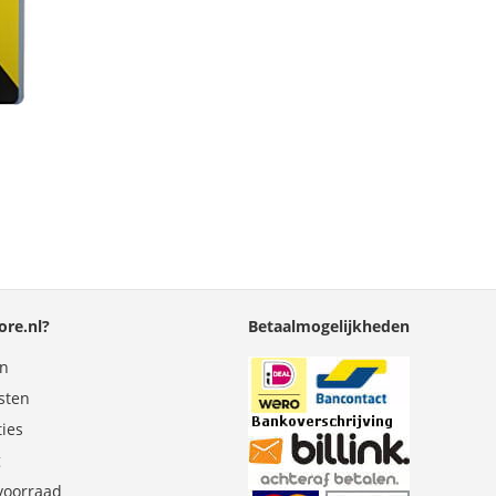
re.nl?
Betaalmogelijkheden
en
sten
ties
g
 voorraad