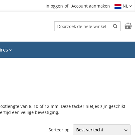
Inloggen
Account aanmaken
NL
Zoek
Wink
Zoek
ires
otlengte van 8, 10 of 12 mm. Deze tacker nietjes zijn geschikt
rtijd een veilige bevestiging.
Sorteer op