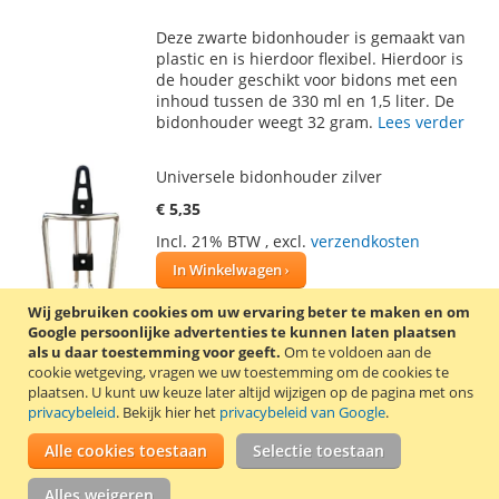
TOE
OM
Deze zwarte bidonhouder is gemaakt van
AAN
TE
plastic en is hierdoor flexibel. Hierdoor is
de houder geschikt voor bidons met een
VERLANGLIJST
VERGELIJKEN
inhoud tussen de 330 ml en 1,5 liter. De
bidonhouder weegt 32 gram.
Lees verder
Universele bidonhouder zilver
€ 5,35
Incl. 21% BTW
,
excl.
verzendkosten
In Winkelwagen
VOEG
TOEVOEGEN
Wij gebruiken cookies om uw ervaring beter te maken en om
Google persoonlijke advertenties te kunnen laten plaatsen
TOE
OM
als u daar toestemming voor geeft.
Om te voldoen aan de
Deze bidonhouder is gemaakt van
cookie wetgeving, vragen we uw toestemming om de cookies te
AAN
TE
aluminium en is hierdoor licht van gewicht
plaatsen.
U kunt uw keuze later altijd wijzigen op de pagina met ons
en stevig. De bidonhouder is geschikt voor
privacybeleid
. Bekijk hier het
privacybeleid van Google
.
VERLANGLIJST
VERGELIJKEN
verschillende maten bidons / flessen. De
Alle cookies toestaan
bidonhouder is eenvoudig te monteren en
Selectie toestaan
heeft twee bevestigingsgaten.
Lees verder
Alles weigeren