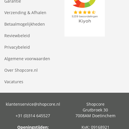
Garantie
Verzending & Afhalen
Betaalmogelijkheden
Reviewbeleid
Privacybeleid
Algemene voorwaarden
Over Shopcore.nl
Vacatures
klantenservice@shopcore.nl
Shopcore
Grutbroek 30
+31 (0)314 645527
7008AM Doetinchem
Openingstijden:
KvK: 09168921