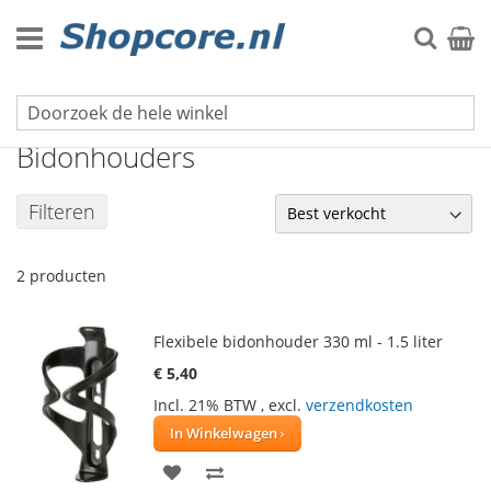
Ga
naar
Zoek
Winke
de
inhoud
Fiets & Auto
Bidonhouders
Filteren
2
producten
Flexibele bidonhouder 330 ml - 1.5 liter
€ 5,40
Incl. 21% BTW
,
excl.
verzendkosten
In Winkelwagen
VOEG
TOEVOEGEN