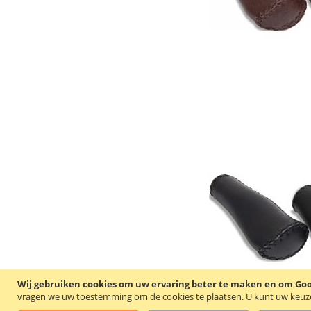
Wij gebruiken cookies om uw ervaring beter te maken en om Goog
vragen we uw toestemming om de cookies te plaatsen.
U kunt uw keuze 