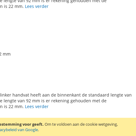
e lengte van 92 mm is er rekening gehouden met de
en is 22 mm.
Lees verder
92 mm
 linker handvat heeft aan de binnenkant de standaard lengte van
e lengte van 92 mm is er rekening gehouden met de
en is 22 mm.
Lees verder
oestemming voor geeft.
Om te voldoen aan de cookie wetgeving,
vacybeleid van Google
.