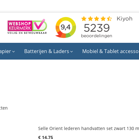
apier
Batterijen & Laders
Mobiel & Tablet accesso
cten
Selle Orient lederen handvatten set zwart 130 
€ 14,75