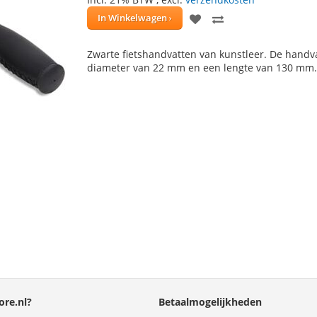
VOEG
TOEVOEGEN
In Winkelwagen
TOE
OM
Zwarte fietshandvatten van kunstleer. De hand
AAN
TE
diameter van 22 mm en een lengte van 130 mm
VERLANGLIJST
VERGELIJKEN
re.nl?
Betaalmogelijkheden