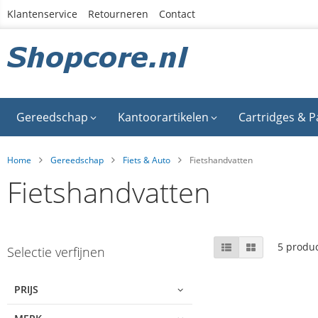
Ga
Klantenservice
Retourneren
Contact
naar
de
inhoud
Gereedschap
Kantoorartikelen
Cartridges & P
Home
Gereedschap
Fiets & Auto
Fietshandvatten
Fietshandvatten
Skip
Tonen
Lijst
Foto-
5
produ
Selectie verfijnen
tabel
to
als
product
list
PRIJS