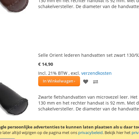
130 mm en het rechter handvat is 92 mm. Met d
schakelversteller. De diameter van de handvatt
VERLANGLIJST
VERGELIJKEN
Selle Orient lederen handvatten set zwart 130/
€ 14,90
Incl. 21% BTW
,
excl.
verzendkosten
VOEG
TOEVOEGEN
In Winkelwagen
TOE
OM
Zwarte fietshandvatten van microvezel leer. Het
AAN
TE
130 mm en het rechter handvat is 92 mm. Met d
schakelversteller. De diameter van de handvatt
VERLANGLIJST
VERGELIJKEN
le persoonlijke advertenties te kunnen laten plaatsen als u daar t
later altijd wijzigen op de pagina met ons
privacybeleid
. Bekijk hier het
pri