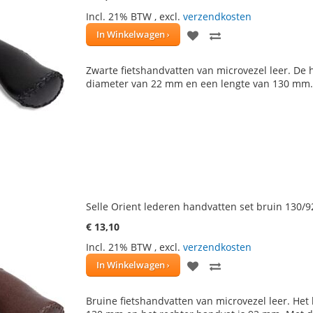
Incl. 21% BTW
,
excl.
verzendkosten
VOEG
TOEVOEGEN
In Winkelwagen
TOE
OM
Zwarte fietshandvatten van microvezel leer. D
AAN
TE
diameter van 22 mm en een lengte van 130 mm
VERLANGLIJST
VERGELIJKEN
Selle Orient lederen handvatten set bruin 130/
€ 13,10
Incl. 21% BTW
,
excl.
verzendkosten
VOEG
TOEVOEGEN
In Winkelwagen
TOE
OM
Bruine fietshandvatten van microvezel leer. Het
AAN
TE