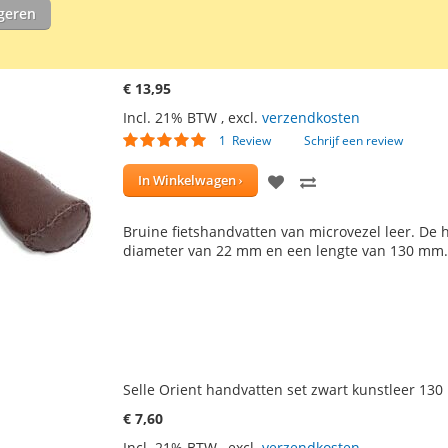
igeren
Selle Orient lederen handvatten set bruin 130 
€ 13,95
Incl. 21% BTW
,
excl.
verzendkosten
Waardering:
1
Review
Schrijf een review
100
100
% of
VOEG
TOEVOEGEN
In Winkelwagen
TOE
OM
Bruine fietshandvatten van microvezel leer. D
AAN
TE
diameter van 22 mm en een lengte van 130 mm
VERLANGLIJST
VERGELIJKEN
Selle Orient handvatten set zwart kunstleer 13
€ 7,60
Incl. 21% BTW
,
excl.
verzendkosten