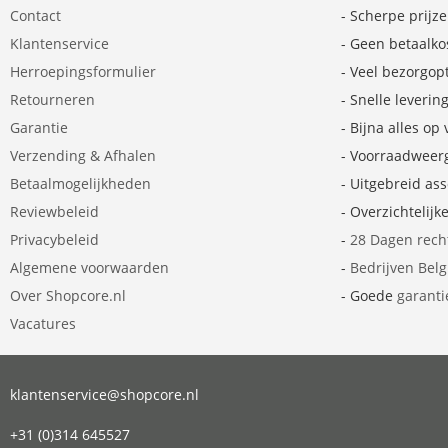
Contact
- Scherpe prijz
Klantenservice
- Geen betaalko
Herroepingsformulier
- Veel bezorgop
Retourneren
- Snelle leverin
Garantie
- Bijna alles op
Verzending & Afhalen
- Voorraadweer
Betaalmogelijkheden
- Uitgebreid as
Reviewbeleid
- Overzichtelijk
Privacybeleid
-
28 Dagen rech
Algemene voorwaarden
-
Bedrijven Bel
Over Shopcore.nl
- Goede
garanti
Vacatures
klantenservice@shopcore.nl
+31 (0)314 645527