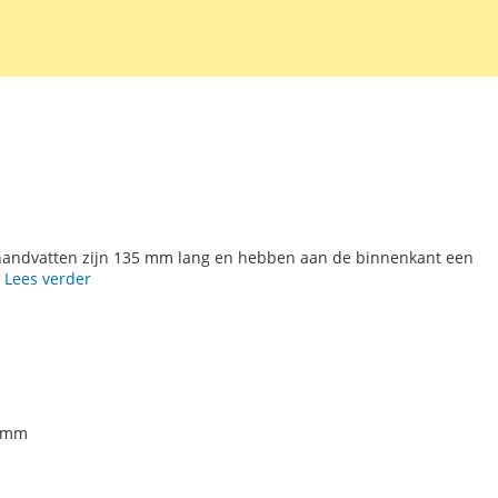
mm
e handvatten zijn 135 mm lang en hebben aan de binnenkant een
.
Lees verder
0 mm