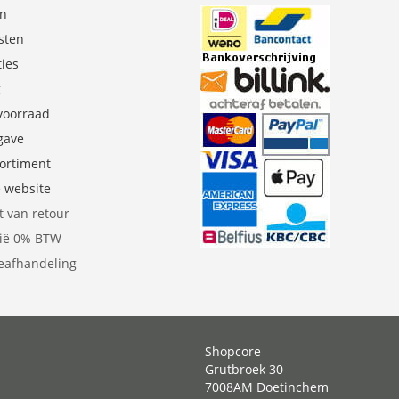
en
sten
ties
g
 voorraad
gave
sortiment
e website
t van retour
gië 0% BTW
eafhandeling
Shopcore
Grutbroek 30
7008AM Doetinchem