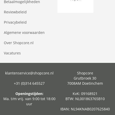
Betaalmogelijkheden
Reviewbeleid
Privacybeleid
Algemene voorwaarden
Over Shopcore.nl
Vacatures
klantenservice@shopcore.nl
Shopcore
Grutbroek 30
+31 (0)314 645527
7008AM Doetinchem
Openingstijden:
KvK: 09168921
Ma. t/m vrij. van 9:00 tot 18:00
BTW: NL001863765B10
uur
IBAN: NL94KNAB0207625840