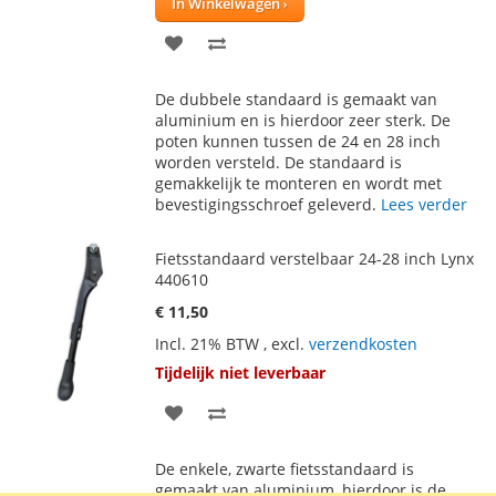
In Winkelwagen
VOEG
TOEVOEGEN
TOE
OM
De dubbele standaard is gemaakt van
AAN
TE
aluminium en is hierdoor zeer sterk. De
poten kunnen tussen de 24 en 28 inch
VERLANGLIJST
VERGELIJKEN
worden versteld. De standaard is
gemakkelijk te monteren en wordt met
bevestigingsschroef geleverd.
Lees verder
Fietsstandaard verstelbaar 24-28 inch Lynx
440610
€ 11,50
Incl. 21% BTW
,
excl.
verzendkosten
Tijdelijk niet leverbaar
VOEG
TOEVOEGEN
TOE
OM
De enkele, zwarte fietsstandaard is
AAN
TE
gemaakt van aluminium, hierdoor is de