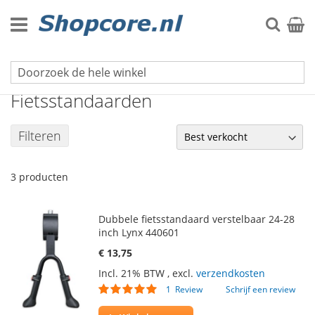
Ga
naar
Zoek
Winke
de
inhoud
Fiets & Auto
Fietsstandaarden
Filteren
3
producten
Dubbele fietsstandaard verstelbaar 24-28
inch Lynx 440601
€ 13,75
Incl. 21% BTW
,
excl.
verzendkosten
Waardering:
1
Review
Schrijf een review
100
100
% of