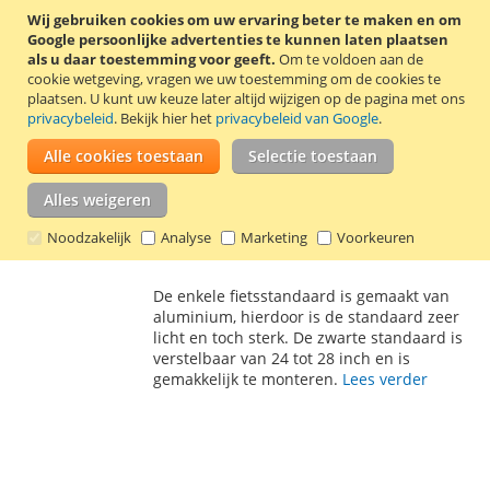
standaard zeer licht en toch sterk.
Lees
Wij gebruiken cookies om uw ervaring beter te maken en om
VERLANGLIJST
VERGELIJKEN
verder
Google persoonlijke advertenties te kunnen laten plaatsen
als u daar toestemming voor geeft.
Om te voldoen aan de
cookie wetgeving, vragen we uw toestemming om de cookies te
Fietsstandaard verstelbaar 24-28 inch Lynx
plaatsen.
U kunt uw keuze later altijd wijzigen op de pagina met ons
440611
privacybeleid
. Bekijk hier het
privacybeleid van Google
.
€ 9,60
Alle cookies toestaan
Selectie toestaan
Incl. 21% BTW
,
excl.
verzendkosten
Alles weigeren
In Winkelwagen
Noodzakelijk
Analyse
Marketing
Voorkeuren
VOEG
TOEVOEGEN
TOE
OM
De enkele fietsstandaard is gemaakt van
AAN
TE
aluminium, hierdoor is de standaard zeer
licht en toch sterk. De zwarte standaard is
VERLANGLIJST
VERGELIJKEN
verstelbaar van 24 tot 28 inch en is
gemakkelijk te monteren.
Lees verder