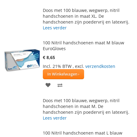
TOE
OM
Doos met 100 blauwe, wegwerp, nitril
AAN
TE
handschoenen in maat XL. De
handschoenen zijn poedervrij en latexvrij.
VERLANGLIJST
VERGELIJKEN
Lees verder
100 Nitril handschoenen maat M blauw
EuroGloves
€ 8,65
Incl. 21% BTW
,
excl.
verzendkosten
In Winkelwagen
VOEG
TOEVOEGEN
TOE
OM
Doos met 100 blauwe, wegwerp, nitril
AAN
TE
handschoenen in maat M. De
handschoenen zijn poedervrij en latexvrij.
VERLANGLIJST
VERGELIJKEN
Lees verder
100 Nitril handschoenen maat L blauw