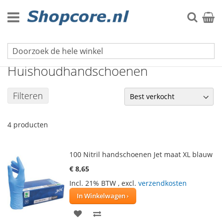
Ga
naar
Zoek
Winke
de
inhoud
Hygiëne & Schoonmaak
Huishoudhandschoenen
Filteren
4
producten
100 Nitril handschoenen Jet maat XL blauw
€ 8,65
Incl. 21% BTW
,
excl.
verzendkosten
In Winkelwagen
VOEG
TOEVOEGEN