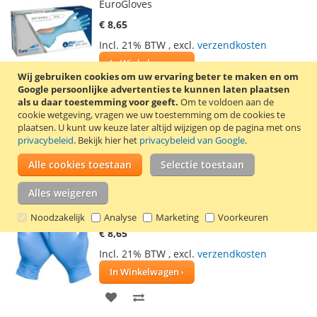
EuroGloves
€ 8,65
Incl. 21% BTW
,
excl.
verzendkosten
In Winkelwagen
Wij gebruiken cookies om uw ervaring beter te maken en om
VOEG
TOEVOEGEN
Google persoonlijke advertenties te kunnen laten plaatsen
als u daar toestemming voor geeft.
Om te voldoen aan de
TOE
OM
cookie wetgeving, vragen we uw toestemming om de cookies te
Doos met 100 blauwe, wegwerp, nitril
plaatsen.
U kunt uw keuze later altijd wijzigen op de pagina met ons
AAN
TE
handschoenen in maat L. De
privacybeleid
. Bekijk hier het
privacybeleid van Google
.
handschoenen zijn poedervrij en latexvrij.
VERLANGLIJST
VERGELIJKEN
Alle cookies toestaan
Lees verder
Selectie toestaan
Alles weigeren
100 Nitril handschoenen maat S blauw
Nitrex Ultimate
Noodzakelijk
Analyse
Marketing
Voorkeuren
€ 8,65
Incl. 21% BTW
,
excl.
verzendkosten
In Winkelwagen
VOEG
TOEVOEGEN