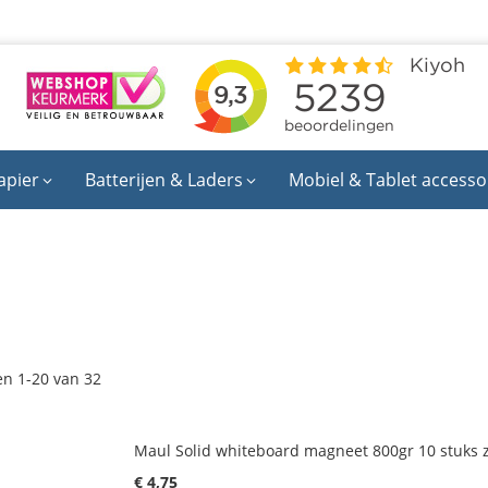
apier
Batterijen & Laders
Mobiel & Tablet accesso
en
1
-
20
van
32
Maul Solid whiteboard magneet 800gr 10 stuks 
€ 4,75