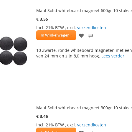
Maul Solid whiteboard magneet 600gr 10 stuks 
€ 3,55
Incl. 21% BTW
,
excl.
verzendkosten
VOEG
TOEVOEGEN
In Winkelwagen
TOE
OM
10 Zwarte, ronde whiteboard magneten met een
AAN
TE
van 24 mm en zijn 8,0 mm hoog.
Lees verder
VERLANGLIJST
VERGELIJKEN
Maul Solid whiteboard magneet 300gr 10 stuks 
€ 3,45
Incl. 21% BTW
,
excl.
verzendkosten