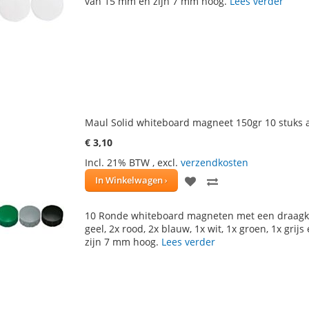
van 15 mm en zijn 7 mm hoog.
Lees verder
VERLANGLIJST
VERGELIJKEN
Maul Solid whiteboard magneet 150gr 10 stuks a
€ 3,10
Incl. 21% BTW
,
excl.
verzendkosten
VOEG
TOEVOEGEN
In Winkelwagen
TOE
OM
10 Ronde whiteboard magneten met een draagkra
AAN
TE
geel, 2x rood, 2x blauw, 1x wit, 1x groen, 1x g
zijn 7 mm hoog.
Lees verder
VERLANGLIJST
VERGELIJKEN