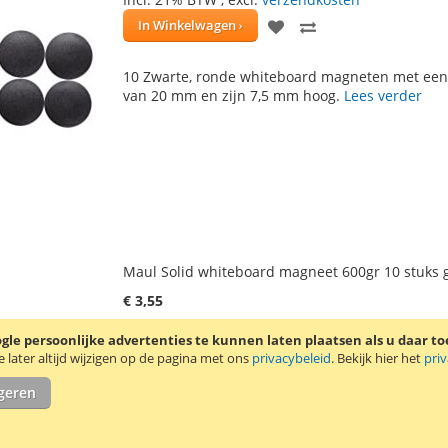
VOEG
TOEVOEGEN
In Winkelwagen
TOE
OM
10 Zwarte, ronde whiteboard magneten met een
AAN
TE
van 20 mm en zijn 7,5 mm hoog.
Lees verder
VERLANGLIJST
VERGELIJKEN
Maul Solid whiteboard magneet 600gr 10 stuks 
€ 3,55
Incl. 21% BTW
,
excl.
verzendkosten
le persoonlijke advertenties te kunnen laten plaatsen als u daar t
VOEG
TOEVOEGEN
In Winkelwagen
later altijd wijzigen op de pagina met ons
privacybeleid
. Bekijk hier het
pri
TOE
OM
igeren
10 Gele, ronde whiteboard magneten met een d
AAN
TE
van 24 mm en zijn 8,0 mm hoog.
Lees verder