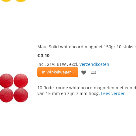
VERLANGLIJST
VERGELIJKEN
Maul Solid whiteboard magneet 150gr 10 stuks 
€ 3,10
Incl. 21% BTW
,
excl.
verzendkosten
VOEG
TOEVOEGEN
In Winkelwagen
TOE
OM
10 Rode, ronde whiteboard magneten met een 
AAN
TE
van 15 mm en zijn 7 mm hoog.
Lees verder
VERLANGLIJST
VERGELIJKEN