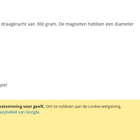
 draagkracht van 300 gram. De magneten hebben een diameter
geel
oestemming voor geeft.
Om te voldoen aan de cookie wetgeving,
vacybeleid van Google
.
raagkracht van 600 gram. De magneten hebben een diameter