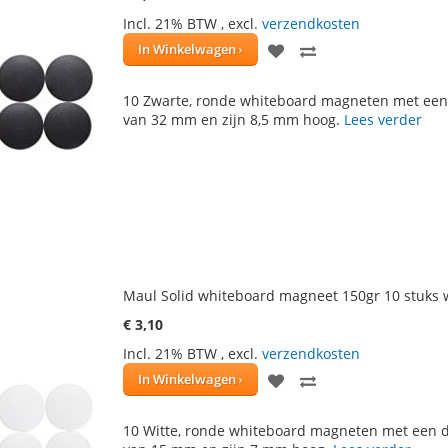
Incl. 21% BTW
,
excl.
verzendkosten
VOEG
TOEVOEGEN
In Winkelwagen
TOE
OM
10 Zwarte, ronde whiteboard magneten met een
AAN
TE
van 32 mm en zijn 8,5 mm hoog.
Lees verder
VERLANGLIJST
VERGELIJKEN
Maul Solid whiteboard magneet 150gr 10 stuks 
€ 3,10
Incl. 21% BTW
,
excl.
verzendkosten
VOEG
TOEVOEGEN
In Winkelwagen
TOE
OM
10 Witte, ronde whiteboard magneten met een 
AAN
TE