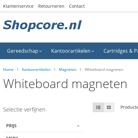
Ga
Klantenservice
Retourneren
Contact
naar
de
inhoud
Gereedschap
Kantoorartikelen
Cartridges & P
Home
Kantoorartikelen
Magneten
Whiteboard magneten
Whiteboard magneten
Skip
Tonen
Lijst
Foto-
Product
Selectie verfijnen
tabel
to
als
product
list
PRIJS