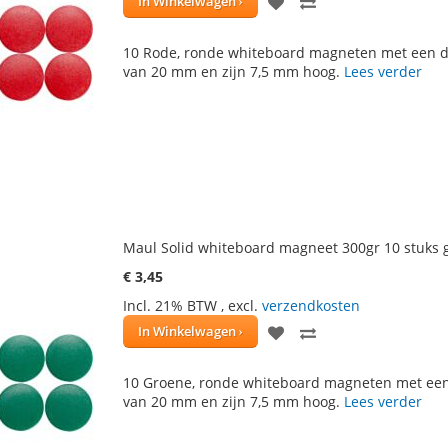
VOEG
TOEVOEGEN
In Winkelwagen
TOE
OM
10 Rode, ronde whiteboard magneten met een 
AAN
TE
van 20 mm en zijn 7,5 mm hoog.
Lees verder
VERLANGLIJST
VERGELIJKEN
Maul Solid whiteboard magneet 300gr 10 stuks 
€ 3,45
Incl. 21% BTW
,
excl.
verzendkosten
VOEG
TOEVOEGEN
In Winkelwagen
TOE
OM
10 Groene, ronde whiteboard magneten met ee
AAN
TE
van 20 mm en zijn 7,5 mm hoog.
Lees verder
VERLANGLIJST
VERGELIJKEN