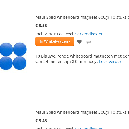
Maul Solid whiteboard magneet 600gr 10 stuks 
€ 3,55
Incl. 21% BTW
,
excl.
verzendkosten
VOEG
TOEVOEGEN
In Winkelwagen
TOE
OM
10 Blauwe, ronde whiteboard magneten met ee
AAN
TE
van 24 mm en zijn 8,0 mm hoog.
Lees verder
VERLANGLIJST
VERGELIJKEN
Maul Solid whiteboard magneet 300gr 10 stuks 
€ 3,45
Incl. 21% BTW
,
excl.
verzendkosten