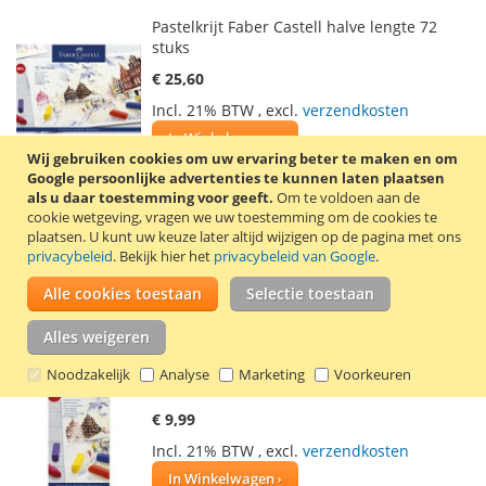
Pastelkrijt Faber Castell halve lengte 72
stuks
€ 25,60
Incl. 21% BTW
,
excl.
verzendkosten
In Winkelwagen
Wij gebruiken cookies om uw ervaring beter te maken en om
VOEG
TOEVOEGEN
Google persoonlijke advertenties te kunnen laten plaatsen
als u daar toestemming voor geeft.
Om te voldoen aan de
TOE
OM
cookie wetgeving, vragen we uw toestemming om de cookies te
Doosje met 72 pastelkrijtjes van fijne
plaatsen.
U kunt uw keuze later altijd wijzigen op de pagina met ons
AAN
TE
kwaliteit. Krachtige volle tinten, aangevuld
privacybeleid
. Bekijk hier het
privacybeleid van Google
.
door zachte tussentinten, vormen een
VERLANGLIJST
VERGELIJKEN
Alle cookies toestaan
ideaal spectrum voor elke gewenste
Selectie toestaan
kleurstemming.
Lees verder
Alles weigeren
Pastelkrijt Faber Castell halve lengte 24
Noodzakelijk
Analyse
Marketing
Voorkeuren
stuks
€ 9,99
Incl. 21% BTW
,
excl.
verzendkosten
In Winkelwagen