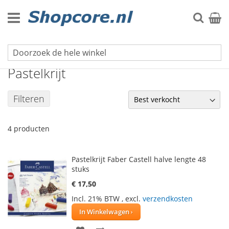
Ga
naar
Zoek
Winke
de
inhoud
Schrijfwaren
Pastelkrijt
Filteren
4
producten
Pastelkrijt Faber Castell halve lengte 48
stuks
€ 17,50
Incl. 21% BTW
,
excl.
verzendkosten
In Winkelwagen
VOEG
TOEVOEGEN