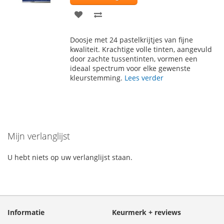
VOEG
TOEVOEGEN
TOE
OM
Doosje met 24 pastelkrijtjes van fijne
AAN
TE
kwaliteit. Krachtige volle tinten, aangevuld
door zachte tussentinten, vormen een
VERLANGLIJST
VERGELIJKEN
ideaal spectrum voor elke gewenste
kleurstemming.
Lees verder
Mijn verlanglijst
U hebt niets op uw verlanglijst staan.
Informatie
Keurmerk + reviews