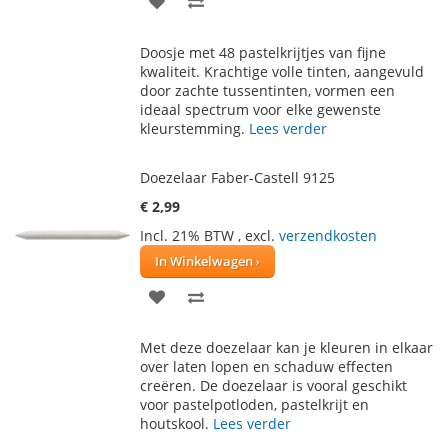
TOE
OM
Doosje met 48 pastelkrijtjes van fijne
AAN
TE
kwaliteit. Krachtige volle tinten, aangevuld
door zachte tussentinten, vormen een
VERLANGLIJST
VERGELIJKEN
ideaal spectrum voor elke gewenste
kleurstemming.
Lees verder
Doezelaar Faber-Castell 9125
€ 2,99
Incl. 21% BTW
,
excl.
verzendkosten
In Winkelwagen
VOEG
TOEVOEGEN
TOE
OM
Met deze doezelaar kan je kleuren in elkaar
AAN
TE
over laten lopen en schaduw effecten
creëren. De doezelaar is vooral geschikt
VERLANGLIJST
VERGELIJKEN
voor pastelpotloden, pastelkrijt en
houtskool.
Lees verder