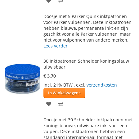
TOE
OM
Doosje met 5 Parker Quink inktpatronen
AAN
TE
voor Parker vulpennen. Deze inktpatronen
hebben blauwe, permanente inkt en zijn
VERLANGLIJST
VERGELIJKEN
geschikt voor alle Parker vulpennen, maar
niet voor vulpennen van andere merken.
Lees verder
30 Inktpatronen Schneider koningsblauw
uitwisbaar
€ 3,70
Incl. 21% BTW
,
excl.
verzendkosten
In Winkelwagen
VOEG
TOEVOEGEN
TOE
OM
Doosje met 30 Schneider inktpatronen met
AAN
TE
koningsblauwe, uitwisbare inkt voor een
vulpen. Deze inktpatronen hebben een
VERLANGLIJST
VERGELIJKEN
standaard internationaal formaat met