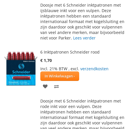
Doosje met 6 Schneider inktpatronen met
AAN
TE
ijsblauwe inkt voor een vulpen. Deze
inktpatronen hebben een standaard
VERLANGLIJST
VERGELIJKEN
internationaal formaat met kogelsluiting en
zijn daardoor ook geschikt voor vulpennen
van veel andere merken, maar bijvoorbeeld
niet voor Parker.
Lees verder
6 Inktpatronen Schneider rood
€ 1,70
Incl. 21% BTW
,
excl.
verzendkosten
In Winkelwagen
VOEG
TOEVOEGEN
TOE
OM
Doosje met 6 Schneider inktpatronen met
AAN
TE
rode inkt voor een vulpen. Deze
inktpatronen hebben een standaard
VERLANGLIJST
VERGELIJKEN
internationaal formaat met kogelsluiting en
zijn daardoor ook geschikt voor vulpennen
van veel andere merken, maar bijvoorbeeld