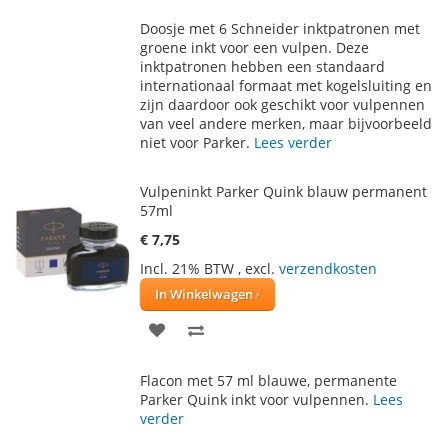
TOE
OM
Doosje met 6 Schneider inktpatronen met
AAN
TE
groene inkt voor een vulpen. Deze
inktpatronen hebben een standaard
VERLANGLIJST
VERGELIJKEN
internationaal formaat met kogelsluiting en
zijn daardoor ook geschikt voor vulpennen
van veel andere merken, maar bijvoorbeeld
niet voor Parker.
Lees verder
Vulpeninkt Parker Quink blauw permanent
57ml
€ 7,75
Incl. 21% BTW
,
excl.
verzendkosten
In Winkelwagen
VOEG
TOEVOEGEN
TOE
OM
Flacon met 57 ml blauwe, permanente
AAN
TE
Parker Quink inkt voor vulpennen.
Lees
verder
VERLANGLIJST
VERGELIJKEN