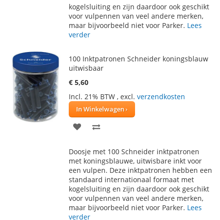
kogelsluiting en zijn daardoor ook geschikt
voor vulpennen van veel andere merken,
maar bijvoorbeeld niet voor Parker.
Lees
verder
100 Inktpatronen Schneider koningsblauw
uitwisbaar
€ 5,60
Incl. 21% BTW
,
excl.
verzendkosten
In Winkelwagen
VOEG
TOEVOEGEN
TOE
OM
Doosje met 100 Schneider inktpatronen
AAN
TE
met koningsblauwe, uitwisbare inkt voor
een vulpen. Deze inktpatronen hebben een
VERLANGLIJST
VERGELIJKEN
standaard internationaal formaat met
kogelsluiting en zijn daardoor ook geschikt
voor vulpennen van veel andere merken,
maar bijvoorbeeld niet voor Parker.
Lees
verder