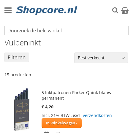
Ga
naar
Zoek
Winke
de
inhoud
Schrijfwaren
Vulpeninkt
Filteren
15
producten
5 Inktpatronen Parker Quink blauw
permanent
€ 4,20
Incl. 21% BTW
,
excl.
verzendkosten
In Winkelwagen
VOEG
TOEVOEGEN