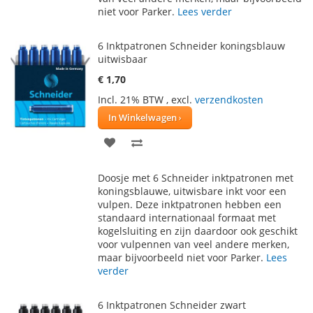
niet voor Parker.
Lees verder
6 Inktpatronen Schneider koningsblauw
uitwisbaar
€ 1,70
Incl. 21% BTW
,
excl.
verzendkosten
In Winkelwagen
VOEG
TOEVOEGEN
TOE
OM
Doosje met 6 Schneider inktpatronen met
AAN
TE
koningsblauwe, uitwisbare inkt voor een
vulpen. Deze inktpatronen hebben een
VERLANGLIJST
VERGELIJKEN
standaard internationaal formaat met
kogelsluiting en zijn daardoor ook geschikt
voor vulpennen van veel andere merken,
maar bijvoorbeeld niet voor Parker.
Lees
verder
6 Inktpatronen Schneider zwart