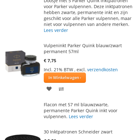
Doosje met 5 Parker Quink inktpatronen
AAN
TE
voor Parker vulpennen. Deze inktpatronen
hebben zwarte, permanente inkt en zijn
VERLANGLIJST
VERGELIJKEN
geschikt voor alle Parker vulpennen, maar
niet voor vulpennen van andere merken.
Lees verder
Vulpeninkt Parker Quink blauw/zwart
permanent 57ml
€ 7,75
Incl. 21% BTW
,
excl.
verzendkosten
In Winkelwagen
VOEG
TOEVOEGEN
TOE
OM
Flacon met 57 ml blauwzwarte,
AAN
TE
permanente Parker Quink inkt voor
vulpennen.
Lees verder
VERLANGLIJST
VERGELIJKEN
30 Inktpatronen Schneider zwart