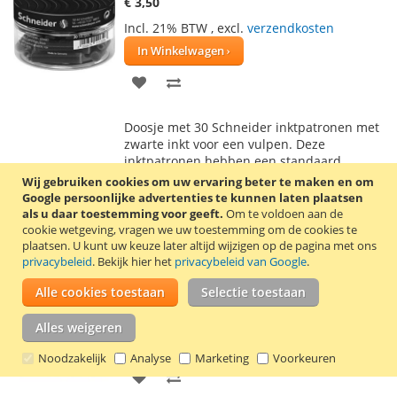
€ 3,50
Incl. 21% BTW
,
excl.
verzendkosten
In Winkelwagen
VOEG
TOEVOEGEN
TOE
OM
Doosje met 30 Schneider inktpatronen met
AAN
TE
zwarte inkt voor een vulpen. Deze
inktpatronen hebben een standaard
VERLANGLIJST
VERGELIJKEN
internationaal formaat met kogelsluiting en
Wij gebruiken cookies om uw ervaring beter te maken en om
zijn daardoor ook geschikt voor vulpennen
Google persoonlijke advertenties te kunnen laten plaatsen
van veel andere merken, maar bijvoorbeeld
als u daar toestemming voor geeft.
Om te voldoen aan de
niet voor Parker.
Lees verder
cookie wetgeving, vragen we uw toestemming om de cookies te
plaatsen.
U kunt uw keuze later altijd wijzigen op de pagina met ons
privacybeleid
. Bekijk hier het
privacybeleid van Google
.
6 Inktpatronen Schneider groen
Alle cookies toestaan
Selectie toestaan
€ 1,70
Incl. 21% BTW
,
excl.
verzendkosten
Alles weigeren
In Winkelwagen
Noodzakelijk
Analyse
Marketing
Voorkeuren
VOEG
TOEVOEGEN