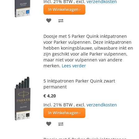
Incl. 21% BTW
,
excl.
verzendkosten
In Winkelwagen
VOEG
TOEVOEGEN
TOE
OM
Doosje met 5 Parker Quink inktpatronen
AAN
TE
voor Parker vulpennen. Deze inktpatronen
hebben koningsblauwe, uitwasbare inkt en
VERLANGLIJST
VERGELIJKEN
zijn geschikt voor alle Parker vulpennen,
maar niet voor vulpennen van andere
merken.
Lees verder
5 Inktpatronen Parker Quink zwart
permanent
€ 4,20
Incl. 21% BTW
,
excl.
verzendkosten
In Winkelwagen
VOEG
TOEVOEGEN
TOE
OM