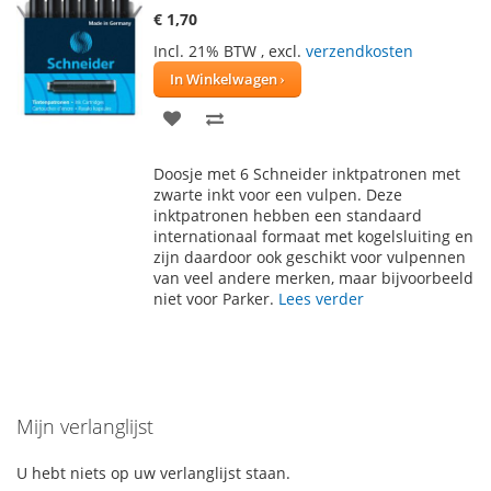
€ 1,70
Incl. 21% BTW
,
excl.
verzendkosten
In Winkelwagen
VOEG
TOEVOEGEN
TOE
OM
Doosje met 6 Schneider inktpatronen met
AAN
TE
zwarte inkt voor een vulpen. Deze
inktpatronen hebben een standaard
VERLANGLIJST
VERGELIJKEN
internationaal formaat met kogelsluiting en
zijn daardoor ook geschikt voor vulpennen
van veel andere merken, maar bijvoorbeeld
niet voor Parker.
Lees verder
Mijn verlanglijst
U hebt niets op uw verlanglijst staan.