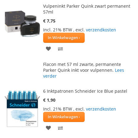
Vulpeninkt Parker Quink zwart permanent
57ml
€ 7,75
Incl. 21% BTW
,
excl.
verzendkosten
In Winkelwagen
VOEG
TOEVOEGEN
TOE
OM
Flacon met 57 ml zwarte, permanente
AAN
TE
Parker Quink inkt voor vulpennen.
Lees
verder
VERLANGLIJST
VERGELIJKEN
6 Inktpatronen Schneider Ice Blue pastel
€ 1,90
Incl. 21% BTW
,
excl.
verzendkosten
In Winkelwagen
VOEG
TOEVOEGEN
TOE
OM