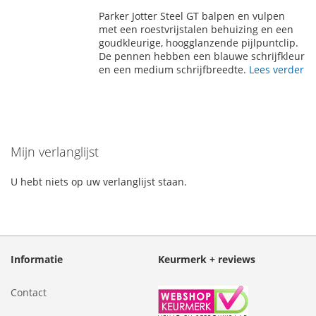
TOE
OM
Parker Jotter Steel GT balpen en vulpen
AAN
TE
met een roestvrijstalen behuizing en een
goudkleurige, hoogglanzende pijlpuntclip.
VERLANGLIJST
VERGELIJKEN
De pennen hebben een blauwe schrijfkleur
en een medium schrijfbreedte.
Lees verder
Mijn verlanglijst
U hebt niets op uw verlanglijst staan.
Informatie
Keurmerk + reviews
Contact