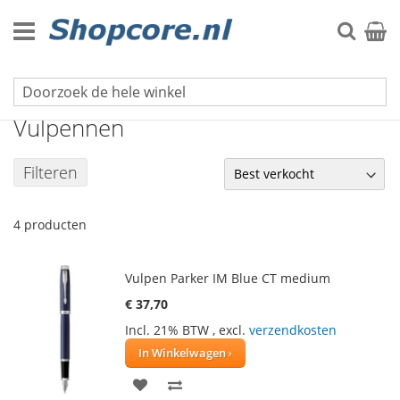
Ga
naar
Zoek
Winke
de
inhoud
Schrijfwaren
Vulpennen
Filteren
4
producten
Vulpen Parker IM Blue CT medium
€ 37,70
Incl. 21% BTW
,
excl.
verzendkosten
In Winkelwagen
VOEG
TOEVOEGEN