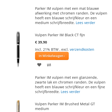
TOE
OM
Parker IM vulpen met een mat blauwe
AAN
TE
afwerking met chromen randen. De vulpen
heeft een blauwe schrijfkleur en een
VERLANGLIJST
VERGELIJKEN
medium schrijfbreedte.
Lees verder
Vulpen Parker IM Black CT fijn
€ 39,90
Incl. 21% BTW
,
excl.
verzendkosten
In Winkelwagen
VOEG
TOEVOEGEN
TOE
OM
Parker IM vulpen met een glanzende,
AAN
TE
zwarte lak en chromen randen. De vulpen
heeft een blauwe schrijfkleur en een fijne
VERLANGLIJST
VERGELIJKEN
schrijfbreedte.
Lees verder
Vulpen Parker IM Brushed Metal GT
medium