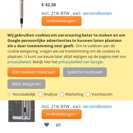
€ 42,30
Incl. 21% BTW
,
excl.
verzendkosten
In Winkelwagen
VOEG
TOEVOEGEN
Wij gebruiken cookies om uw ervaring beter te maken en om
Google persoonlijke advertenties te kunnen laten plaatsen
TOE
OM
als u daar toestemming voor geeft.
Om te voldoen aan de
Parker IM vulpen met een afwerking van
cookie wetgeving, vragen we uw toestemming om de cookies te
AAN
TE
geborsteld metaal met goudkleurige
plaatsen.
U kunt uw keuze later altijd wijzigen op de pagina met ons
randen. De vulpen heeft een blauwe
privacybeleid
. Bekijk hier het
privacybeleid van Google
.
VERLANGLIJST
VERGELIJKEN
schrijfkleur en een medium schrijfbreedte.
Lees verder
Alle cookies toestaan
Selectie toestaan
Parker Jotter balpen en vulpen Steel GT
Alles weigeren
medium
Noodzakelijk
Analyse
Marketing
Voorkeuren
€ 26,95
Incl. 21% BTW
,
excl.
verzendkosten
In Winkelwagen
VOEG
TOEVOEGEN