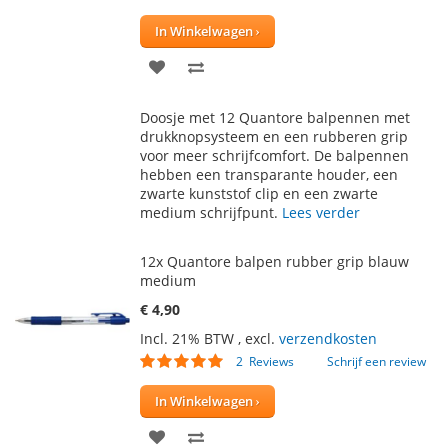
100
100
% of
In Winkelwagen
VOEG
TOEVOEGEN
TOE
OM
Doosje met 12 Quantore balpennen met
AAN
TE
drukknopsysteem en een rubberen grip
voor meer schrijfcomfort. De balpennen
VERLANGLIJST
VERGELIJKEN
hebben een transparante houder, een
zwarte kunststof clip en een zwarte
medium schrijfpunt.
Lees verder
12x Quantore balpen rubber grip blauw
medium
€ 4,90
Incl. 21% BTW
,
excl.
verzendkosten
Waardering:
2
Reviews
Schrijf een review
100
100
% of
In Winkelwagen
VOEG
TOEVOEGEN