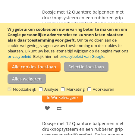
TOE
OM
Doosje met 12 Quantore balpennen met
AAN
TE
drukknopsysteem en een rubberen grip
voor meer schrijfcomfort. De balpennen
VERLANGLIJST
VERGELIJKEN
hebben een transparante houder, een
Wij gebruiken cookies om uw ervaring beter te maken en om
Google persoonlijke advertenties te kunnen laten plaatsen
blauwe kunststof clip en een blauwe
als u daar toestemming voor geeft.
Om te voldoen aan de
medium schrijfpunt.
Lees verder
cookie wetgeving, vragen we uw toestemming om de cookies te
plaatsen.
U kunt uw keuze later altijd wijzigen op de pagina met ons
12x Quantore balpen rubber grip rood
privacybeleid
. Bekijk hier het
privacybeleid van Google
.
medium
Alle cookies toestaan
Selectie toestaan
€ 4,90
Incl. 21% BTW
,
excl.
verzendkosten
Alles weigeren
Waardering:
1
Review
Schrijf een review
Noodzakelijk
Analyse
Marketing
Voorkeuren
100
100
% of
In Winkelwagen
VOEG
TOEVOEGEN
TOE
OM
Doosje met 12 Quantore balpennen met
AAN
TE
drukknopsysteem en een rubberen grip
voor meer schrijfcomfort. De balpennen