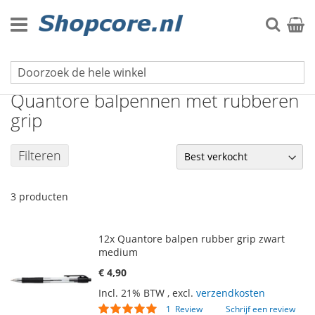
Ga
naar
Zoek
Winke
de
inhoud
Wegwerp balpennen
Quantore balpennen met rubberen
grip
Filteren
3
producten
12x Quantore balpen rubber grip zwart
medium
€ 4,90
Incl. 21% BTW
,
excl.
verzendkosten
Waardering:
1
Review
Schrijf een review