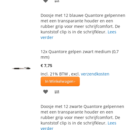
TOE
OM
Doosje met 12 blauwe Quantore gelpennen
AAN
TE
met een transparante houder en een
rubber grip voor meer schrijfcomfort. De
VERLANGLIJST
VERGELIJKEN
kunststof clip is in de schrijfkleur.
Lees
verder
12x Quantore gelpen zwart medium (0,7
mm)
€ 7,75
Incl. 21% BTW
,
excl.
verzendkosten
In Winkelwagen
VOEG
TOEVOEGEN
TOE
OM
Doosje met 12 zwarte Quantore gelpennen
AAN
TE
met een transparante houder en een
rubber grip voor meer schrijfcomfort. De
VERLANGLIJST
VERGELIJKEN
kunststof clip is in de schrijfkleur.
Lees
verder