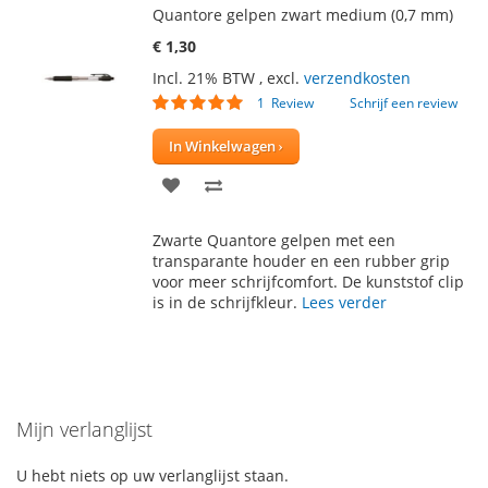
Quantore gelpen zwart medium (0,7 mm)
€ 1,30
Incl. 21% BTW
,
excl.
verzendkosten
Waardering:
1
Review
Schrijf een review
100
100
% of
In Winkelwagen
VOEG
TOEVOEGEN
TOE
OM
Zwarte Quantore gelpen met een
AAN
TE
transparante houder en een rubber grip
voor meer schrijfcomfort. De kunststof clip
VERLANGLIJST
VERGELIJKEN
is in de schrijfkleur.
Lees verder
Mijn verlanglijst
U hebt niets op uw verlanglijst staan.