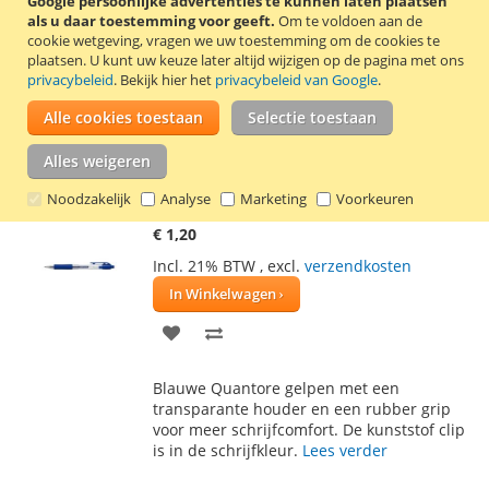
Google persoonlijke advertenties te kunnen laten plaatsen
VOEG
TOEVOEGEN
als u daar toestemming voor geeft.
Om te voldoen aan de
cookie wetgeving, vragen we uw toestemming om de cookies te
TOE
OM
plaatsen.
U kunt uw keuze later altijd wijzigen op de pagina met ons
Doosje met 12 rode Quantore gelpennen
privacybeleid
. Bekijk hier het
privacybeleid van Google
.
AAN
TE
met een transparante houder en een
rubber grip voor meer schrijfcomfort. De
Alle cookies toestaan
Selectie toestaan
VERLANGLIJST
VERGELIJKEN
kunststof clip is in de schrijfkleur.
Lees
verder
Alles weigeren
Noodzakelijk
Analyse
Marketing
Voorkeuren
Quantore gelpen blauw medium (0,7 mm)
€ 1,20
Incl. 21% BTW
,
excl.
verzendkosten
In Winkelwagen
VOEG
TOEVOEGEN
TOE
OM
Blauwe Quantore gelpen met een
AAN
TE
transparante houder en een rubber grip
voor meer schrijfcomfort. De kunststof clip
VERLANGLIJST
VERGELIJKEN
is in de schrijfkleur.
Lees verder