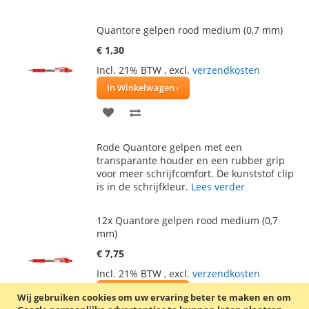
Quantore gelpen rood medium (0,7 mm)
€ 1,30
Incl. 21% BTW
,
excl.
verzendkosten
In Winkelwagen
VOEG
TOEVOEGEN
TOE
OM
Rode Quantore gelpen met een
AAN
TE
transparante houder en een rubber grip
voor meer schrijfcomfort. De kunststof clip
VERLANGLIJST
VERGELIJKEN
is in de schrijfkleur.
Lees verder
12x Quantore gelpen rood medium (0,7
mm)
€ 7,75
Incl. 21% BTW
,
excl.
verzendkosten
In Winkelwagen
Wij gebruiken cookies om uw ervaring beter te maken en om