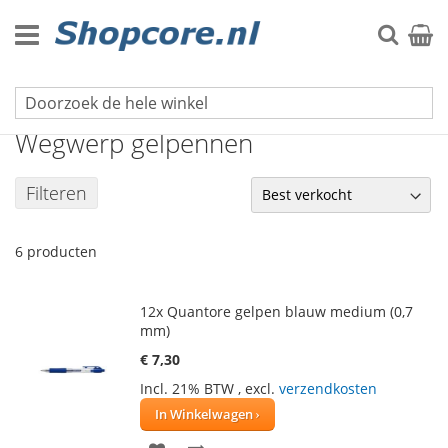
Ga
naar
Zoek
Winke
de
inhoud
Schrijfwaren
Wegwerp gelpennen
Filteren
6
producten
12x Quantore gelpen blauw medium (0,7
mm)
€ 7,30
Incl. 21% BTW
,
excl.
verzendkosten
In Winkelwagen
VOEG
TOEVOEGEN