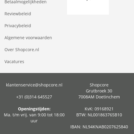
Betaalmogelijkheden
Reviewbeleid
Privacybeleid
Algemene voorwaarden
Over Shopcore.nl
Vacatures
klantenservice@shopcore.nl
Shopcore
Grutbroek 30
+31 (0)314 645527
7008AM Doetinchem
Openingstijden:
KvK: 09168921
Ma. t/m vrij. van 9:00 tot 18:00
BTW: NL001863765B10
uur
IBAN: NL94KNAB0207625840