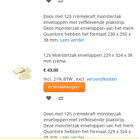
TOE
OM
Doos met 125 crèmekraft monsterzak
AAN
TE
enveloppen met zelfklevende plakstrip.
Deze monsterzak enveloppen van het merk
VERLANGLIJST
VERGELIJKEN
Quantore hebben het formaat 230 x 350 x
38 mm.
Lees verder
125 Monsterzak enveloppen 229 x 324 x 38
mm crème
€ 43,00
Incl. 21% BTW
,
excl.
verzendkosten
In Winkelwagen
VOEG
TOEVOEGEN
TOE
OM
Doos met 125 crèmekraft monsterzak
AAN
TE
enveloppen met zelfklevende plakstrip.
Deze monsterzak enveloppen van het merk
VERLANGLIJST
VERGELIJKEN
Quantore hebben het formaat 229 x 324 x
38 mm.
Lees verder