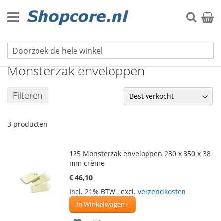
Ga
naar
Zoek
Winke
de
inhoud
Enveloppen
Monsterzak enveloppen
Filteren
3
producten
125 Monsterzak enveloppen 230 x 350 x 38
mm crème
€ 46,10
Incl. 21% BTW
,
excl.
verzendkosten
In Winkelwagen
VOEG
TOEVOEGEN