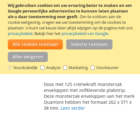
Wij gebruiken cookies om uw ervaring beter te maken en om
Google persoonlijke advertenties te kunnen laten plaatsen
125 Monsterzak enveloppen 262 x 371 x 38
als u daar toestemming voor geeft.
Om te voldoen aan de
mm crème
cookie wetgeving, vragen we uw toestemming om de cookies te
plaatsen.
U kunt uw keuze later altijd wijzigen op de pagina met ons
€ 45,00
privacybeleid
. Bekijk hier het
privacybeleid van Google
.
Incl. 21% BTW
,
excl.
verzendkosten
Waardering:
Alle cookies toestaan
Selectie toestaan
2
Reviews
Schrijf een review
85
100
% of
Alles weigeren
In Winkelwagen
Noodzakelijk
Analyse
Marketing
Voorkeuren
VOEG
TOEVOEGEN
TOE
OM
Doos met 125 crèmekraft monsterzak
AAN
TE
enveloppen met zelfklevende plakstrip.
Deze monsterzak enveloppen van het merk
VERLANGLIJST
VERGELIJKEN
Quantore hebben het formaat 262 x 371 x
38 mm.
Lees verder