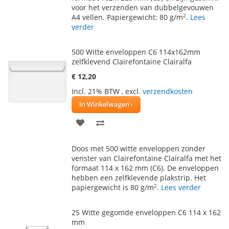
voor het verzenden van dubbelgevouwen
2
A4 vellen. Papiergewicht: 80 g/m
.
Lees
verder
500 Witte enveloppen C6 114x162mm
zelfklevend Clairefontaine Clairalfa
€ 12,20
Incl. 21% BTW
,
excl.
verzendkosten
In Winkelwagen
VOEG
TOEVOEGEN
TOE
OM
Doos met 500 witte enveloppen zonder
AAN
TE
venster van Clairefontaine Clairalfa met het
formaat 114 x 162 mm (C6). De enveloppen
VERLANGLIJST
VERGELIJKEN
hebben een zelfklevende plakstrip. Het
2
papiergewicht is 80 g/m
.
Lees verder
25 Witte gegomde enveloppen C6 114 x 162
mm