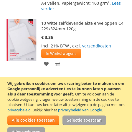
2
A4 vellen. Papiergewicht: 100 g/m
.
Lees
verder
10 Witte zelfklevende akte enveloppen C4
229x324mm 120g
€ 3,35
Incl. 21% BTW
,
excl.
verzendkosten
In Winkelwagen
VOEG
TOEVOEGEN
TOE
OM
Pak met 10 witte akte enveloppen, met
Wij gebruiken cookies om uw ervaring beter te maken en om
AAN
TE
zelfklevende plakstrip, van het merk
Google persoonlijke advertenties te kunnen laten plaatsen
Quantore. Deze akte enveloppen hebben
als u daar toestemming voor geeft.
VERLANGLIJST
VERGELIJKEN
Om te voldoen aan de
het formaat 229 x 324 mm (C4) en zijn
cookie wetgeving, vragen we uw toestemming om de cookies te
daardoor zeer geschikt voor het versturen
plaatsen.
U kunt uw keuze later altijd wijzigen op de pagina met ons
van ongevouwen A4 documenten.
privacybeleid
. Bekijk hier het
privacybeleid van Google
.
2
Papiergewicht: 120 g/m
.
Lees verder
Alle cookies toestaan
Selectie toestaan
50 Witte zelfklevende enveloppen EA5/6
Alles weigeren