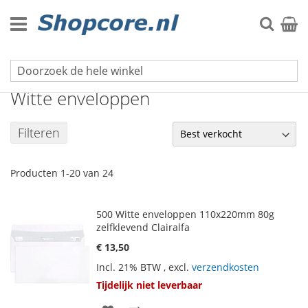
Ga
naar
Zoek
Winke
de
inhoud
Enveloppen
Witte enveloppen
Filteren
Producten
1
-
20
van
24
500 Witte enveloppen 110x220mm 80g
zelfklevend Clairalfa
€ 13,50
Incl. 21% BTW
,
excl.
verzendkosten
Tijdelijk niet leverbaar