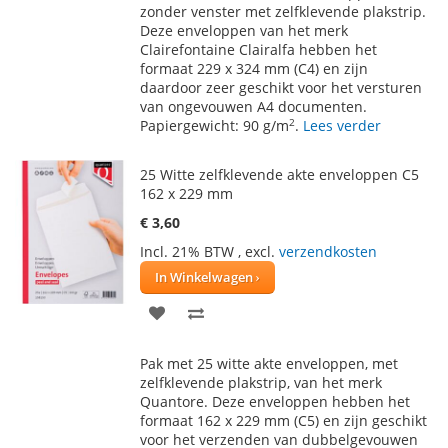
AAN
TE
zonder venster met zelfklevende plakstrip.
Deze enveloppen van het merk
VERLANGLIJST
VERGELIJKEN
Clairefontaine Clairalfa hebben het
formaat 229 x 324 mm (C4) en zijn
daardoor zeer geschikt voor het versturen
van ongevouwen A4 documenten.
2
Papiergewicht: 90 g/m
.
Lees verder
25 Witte zelfklevende akte enveloppen C5
162 x 229 mm
€ 3,60
Incl. 21% BTW
,
excl.
verzendkosten
In Winkelwagen
VOEG
TOEVOEGEN
TOE
OM
Pak met 25 witte akte enveloppen, met
AAN
TE
zelfklevende plakstrip, van het merk
Quantore. Deze enveloppen hebben het
VERLANGLIJST
VERGELIJKEN
formaat 162 x 229 mm (C5) en zijn geschikt
voor het verzenden van dubbelgevouwen