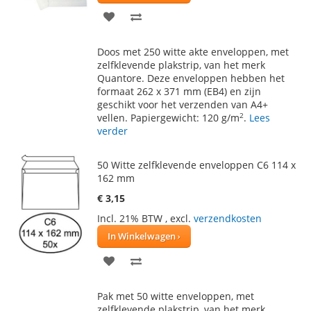
VOEG
TOEVOEGEN
TOE
OM
Doos met 250 witte akte enveloppen, met
AAN
TE
zelfklevende plakstrip, van het merk
Quantore. Deze enveloppen hebben het
VERLANGLIJST
VERGELIJKEN
formaat 262 x 371 mm (EB4) en zijn
geschikt voor het verzenden van A4+
2
vellen. Papiergewicht: 120 g/m
.
Lees
verder
50 Witte zelfklevende enveloppen C6 114 x
162 mm
€ 3,15
Incl. 21% BTW
,
excl.
verzendkosten
In Winkelwagen
VOEG
TOEVOEGEN
TOE
OM
Pak met 50 witte enveloppen, met
AAN
TE
zelfklevende plakstrip, van het merk