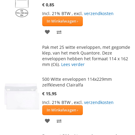
€ 0,85
Incl. 21% BTW
,
excl.
verzendkosten
In Winkelwagen
VOEG
TOEVOEGEN
TOE
OM
Pak met 25 witte enveloppen, met gegomde
AAN
TE
klep, van het merk Quantore. Deze
enveloppen hebben het formaat 114 x 162
VERLANGLIJST
VERGELIJKEN
mm (C6).
Lees verder
500 Witte enveloppen 114x229mm
zelfklevend Clairalfa
€ 15,95
Incl. 21% BTW
,
excl.
verzendkosten
In Winkelwagen
VOEG
TOEVOEGEN
TOE
OM