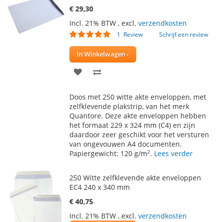
€ 29,30
Incl. 21% BTW
,
excl.
verzendkosten
Waardering:
1
Review
Schrijf een review
100
100
% of
In Winkelwagen
VOEG
TOEVOEGEN
TOE
OM
Doos met 250 witte akte enveloppen, met
AAN
TE
zelfklevende plakstrip, van het merk
Quantore. Deze akte enveloppen hebben
VERLANGLIJST
VERGELIJKEN
het formaat 229 x 324 mm (C4) en zijn
daardoor zeer geschikt voor het versturen
van ongevouwen A4 documenten.
2
Papiergewicht: 120 g/m
.
Lees verder
250 Witte zelfklevende akte enveloppen
EC4 240 x 340 mm
€ 40,75
Incl. 21% BTW
,
excl.
verzendkosten