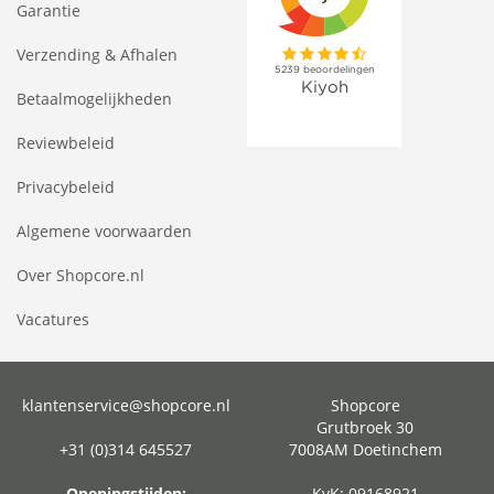
Garantie
Verzending & Afhalen
Betaalmogelijkheden
Reviewbeleid
Privacybeleid
Algemene voorwaarden
Over Shopcore.nl
Vacatures
klantenservice@shopcore.nl
Shopcore
Grutbroek 30
+31 (0)314 645527
7008AM Doetinchem
Openingstijden:
KvK: 09168921