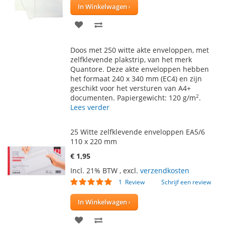
In Winkelwagen
VOEG
TOEVOEGEN
TOE
OM
Doos met 250 witte akte enveloppen, met
AAN
TE
zelfklevende plakstrip, van het merk
Quantore. Deze akte enveloppen hebben
VERLANGLIJST
VERGELIJKEN
het formaat 240 x 340 mm (EC4) en zijn
geschikt voor het versturen van A4+
2
documenten. Papiergewicht: 120 g/m
.
Lees verder
25 Witte zelfklevende enveloppen EA5/6
110 x 220 mm
€ 1,95
Incl. 21% BTW
,
excl.
verzendkosten
Waardering:
1
Review
Schrijf een review
100
100
% of
In Winkelwagen
VOEG
TOEVOEGEN