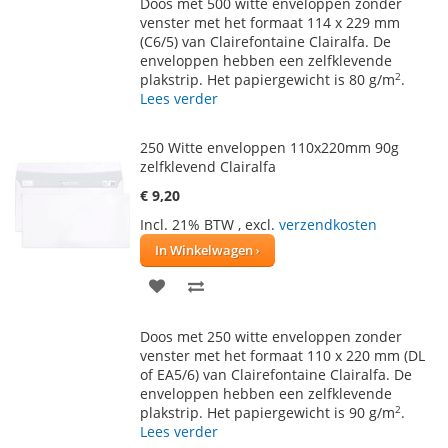
Doos met 500 witte enveloppen zonder
AAN
TE
venster met het formaat 114 x 229 mm
(C6/5) van Clairefontaine Clairalfa. De
VERLANGLIJST
VERGELIJKEN
enveloppen hebben een zelfklevende
2
plakstrip. Het papiergewicht is 80 g/m
.
Lees verder
250 Witte enveloppen 110x220mm 90g
zelfklevend Clairalfa
€ 9,20
Incl. 21% BTW
,
excl.
verzendkosten
In Winkelwagen
VOEG
TOEVOEGEN
TOE
OM
Doos met 250 witte enveloppen zonder
AAN
TE
venster met het formaat 110 x 220 mm (DL
of EA5/6) van Clairefontaine Clairalfa. De
VERLANGLIJST
VERGELIJKEN
enveloppen hebben een zelfklevende
2
plakstrip. Het papiergewicht is 90 g/m
.
Lees verder