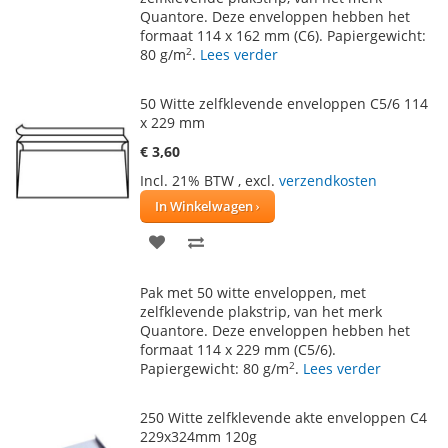
Quantore. Deze enveloppen hebben het
VERLANGLIJST
VERGELIJKEN
formaat 114 x 162 mm (C6). Papiergewicht:
2
80 g/m
.
Lees verder
50 Witte zelfklevende enveloppen C5/6 114
x 229 mm
€ 3,60
Incl. 21% BTW
,
excl.
verzendkosten
In Winkelwagen
VOEG
TOEVOEGEN
TOE
OM
Pak met 50 witte enveloppen, met
AAN
TE
zelfklevende plakstrip, van het merk
Quantore. Deze enveloppen hebben het
VERLANGLIJST
VERGELIJKEN
formaat 114 x 229 mm (C5/6).
2
Papiergewicht: 80 g/m
.
Lees verder
250 Witte zelfklevende akte enveloppen C4
229x324mm 120g