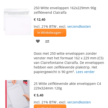
250 Witte enveloppen 162x229mm 90g
zelfklevend Clairalfa
€ 12,40
Incl. 21% BTW
,
excl.
verzendkosten
In Winkelwagen
VOEG
TOEVOEGEN
TOE
OM
Doos met 250 witte enveloppen zonder
AAN
TE
venster met het formaat 162 x 229 mm (C5)
van Clairefontaine Clairalfa. De enveloppen
VERLANGLIJST
VERGELIJKEN
hebben een zelfklevende plakstrip. Het
2
papiergewicht is 90 g/m
.
Lees verder
25 Witte zelfklevende akte enveloppen C4
229x324mm 120g
€ 5,40
Incl. 21% BTW
,
excl.
verzendkosten