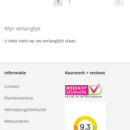
Pagin
Volge
U
Pagina
1
2
lees
momenteel
Mijn verlanglijst
pagina
U hebt niets op uw verlanglijst staan.
Informatie
Keurmerk + reviews
Contact
Klantenservice
Herroepingsformulier
Retourneren