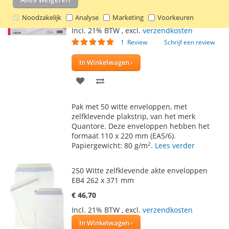
110 x 220 mm
€ 3,30
Noodzakelijk
Analyse
Marketing
Voorkeuren
Incl. 21% BTW
,
excl.
verzendkosten
Waardering:
1
Review
Schrijf een review
100
100
% of
In Winkelwagen
VOEG
TOEVOEGEN
TOE
OM
Pak met 50 witte enveloppen, met
AAN
TE
zelfklevende plakstrip, van het merk
Quantore. Deze enveloppen hebben het
VERLANGLIJST
VERGELIJKEN
formaat 110 x 220 mm (EA5/6).
2
Papiergewicht: 80 g/m
.
Lees verder
250 Witte zelfklevende akte enveloppen
EB4 262 x 371 mm
€ 46,70
Incl. 21% BTW
,
excl.
verzendkosten
In Winkelwagen