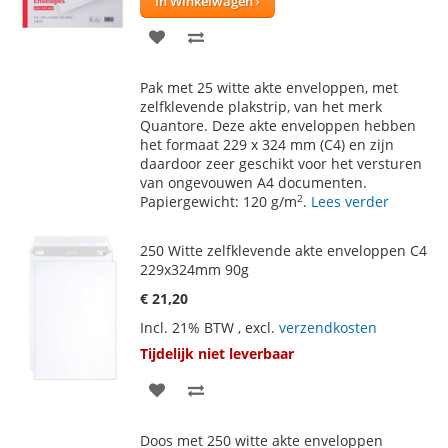
In Winkelwagen
VOEG
TOEVOEGEN
TOE
OM
Pak met 25 witte akte enveloppen, met
AAN
TE
zelfklevende plakstrip, van het merk
Quantore. Deze akte enveloppen hebben
VERLANGLIJST
VERGELIJKEN
het formaat 229 x 324 mm (C4) en zijn
daardoor zeer geschikt voor het versturen
van ongevouwen A4 documenten.
2
Papiergewicht: 120 g/m
.
Lees verder
250 Witte zelfklevende akte enveloppen C4
229x324mm 90g
€ 21,20
Incl. 21% BTW
,
excl.
verzendkosten
Tijdelijk niet leverbaar
VOEG
TOEVOEGEN
TOE
OM
Doos met 250 witte akte enveloppen