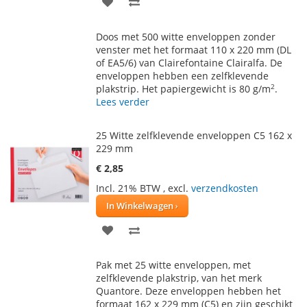
VOEG
TOEVOEGEN
TOE
OM
Doos met 500 witte enveloppen zonder
AAN
TE
venster met het formaat 110 x 220 mm (DL
of EA5/6) van Clairefontaine Clairalfa. De
VERLANGLIJST
VERGELIJKEN
enveloppen hebben een zelfklevende
2
plakstrip. Het papiergewicht is 80 g/m
.
Lees verder
25 Witte zelfklevende enveloppen C5 162 x
229 mm
€ 2,85
Incl. 21% BTW
,
excl.
verzendkosten
In Winkelwagen
VOEG
TOEVOEGEN
TOE
OM
Pak met 25 witte enveloppen, met
AAN
TE
zelfklevende plakstrip, van het merk
Quantore. Deze enveloppen hebben het
VERLANGLIJST
VERGELIJKEN
formaat 162 x 229 mm (C5) en zijn geschikt