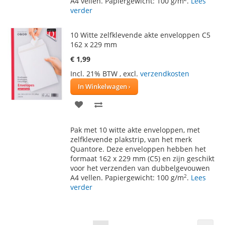
A4 vellen. Papiergewicht: 100 g/m
.
Lees
verder
10 Witte zelfklevende akte enveloppen C5
162 x 229 mm
€ 1,99
Incl. 21% BTW
,
excl.
verzendkosten
In Winkelwagen
VOEG
TOEVOEGEN
TOE
OM
Pak met 10 witte akte enveloppen, met
AAN
TE
zelfklevende plakstrip, van het merk
Quantore. Deze enveloppen hebben het
VERLANGLIJST
VERGELIJKEN
formaat 162 x 229 mm (C5) en zijn geschikt
voor het verzenden van dubbelgevouwen
2
A4 vellen. Papiergewicht: 100 g/m
.
Lees
verder
Pagina