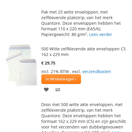
TOE
OM
Pak met 25 witte enveloppen, met
AAN
TE
zelfklevende plakstrip, van het merk
Quantore. Deze enveloppen hebben het
VERLANGLIJST
VERGELIJKEN
formaat 110 x 220 mm (EA5/6).
2
Papiergewicht: 80 g/m
.
Lees verder
500 Witte zelfklevende akte enveloppen C5
162 x 229 mm
€ 29,75
Incl. 21% BTW
,
excl.
verzendkosten
In Winkelwagen
VOEG
TOEVOEGEN
TOE
OM
Doos met 500 witte akte enveloppen, met
AAN
TE
zelfklevende plakstrip, van het merk
Quantore. Deze enveloppen hebben het
VERLANGLIJST
VERGELIJKEN
formaat 162 x 229 mm (C5) en zijn geschikt
voor het verzenden van dubbelgevouwen
2