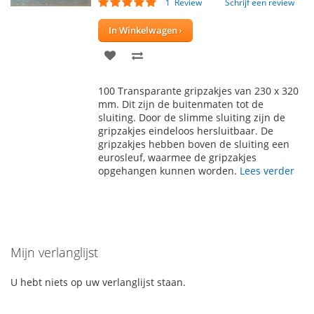
Waardering:
1
Review
Schrijf een review
100
100
% of
In Winkelwagen
VOEG
TOEVOEGEN
TOE
OM
100 Transparante gripzakjes van 230 x 320
AAN
TE
mm. Dit zijn de buitenmaten tot de
sluiting. Door de slimme sluiting zijn de
VERLANGLIJST
VERGELIJKEN
gripzakjes eindeloos hersluitbaar. De
gripzakjes hebben boven de sluiting een
eurosleuf, waarmee de gripzakjes
opgehangen kunnen worden.
Lees verder
Mijn verlanglijst
U hebt niets op uw verlanglijst staan.