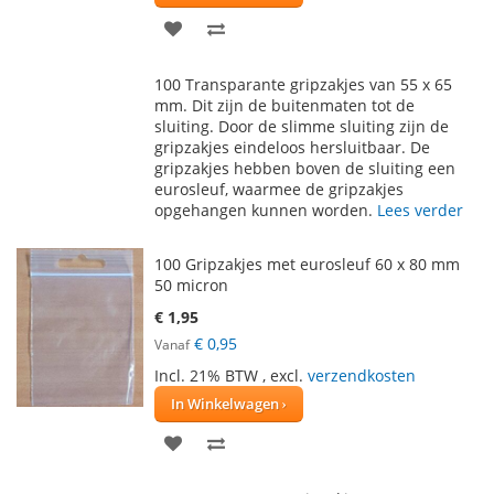
VOEG
TOEVOEGEN
TOE
OM
100 Transparante gripzakjes van 55 x 65
AAN
TE
mm. Dit zijn de buitenmaten tot de
sluiting. Door de slimme sluiting zijn de
VERLANGLIJST
VERGELIJKEN
gripzakjes eindeloos hersluitbaar. De
gripzakjes hebben boven de sluiting een
eurosleuf, waarmee de gripzakjes
opgehangen kunnen worden.
Lees verder
100 Gripzakjes met eurosleuf 60 x 80 mm
50 micron
€ 1,95
€ 0,95
Vanaf
Incl. 21% BTW
,
excl.
verzendkosten
In Winkelwagen
VOEG
TOEVOEGEN
TOE
OM