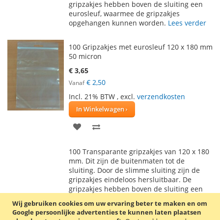
gripzakjes hebben boven de sluiting een
eurosleuf, waarmee de gripzakjes
opgehangen kunnen worden.
Lees verder
100 Gripzakjes met eurosleuf 120 x 180 mm
50 micron
€ 3,65
€ 2,50
Vanaf
Incl. 21% BTW
,
excl.
verzendkosten
In Winkelwagen
VOEG
TOEVOEGEN
TOE
OM
100 Transparante gripzakjes van 120 x 180
AAN
TE
mm. Dit zijn de buitenmaten tot de
sluiting. Door de slimme sluiting zijn de
VERLANGLIJST
VERGELIJKEN
gripzakjes eindeloos hersluitbaar. De
gripzakjes hebben boven de sluiting een
eurosleuf, waarmee de gripzakjes
Wij gebruiken cookies om uw ervaring beter te maken en om
opgehangen kunnen worden.
Lees verder
Google persoonlijke advertenties te kunnen laten plaatsen