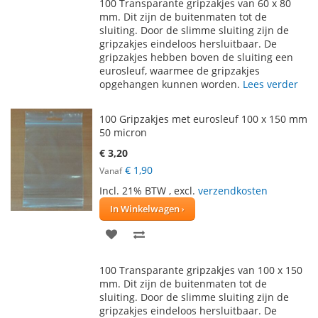
100 Transparante gripzakjes van 60 x 80
AAN
TE
mm. Dit zijn de buitenmaten tot de
sluiting. Door de slimme sluiting zijn de
VERLANGLIJST
VERGELIJKEN
gripzakjes eindeloos hersluitbaar. De
gripzakjes hebben boven de sluiting een
eurosleuf, waarmee de gripzakjes
opgehangen kunnen worden.
Lees verder
100 Gripzakjes met eurosleuf 100 x 150 mm
50 micron
€ 3,20
€ 1,90
Vanaf
Incl. 21% BTW
,
excl.
verzendkosten
In Winkelwagen
VOEG
TOEVOEGEN
TOE
OM
100 Transparante gripzakjes van 100 x 150
AAN
TE
mm. Dit zijn de buitenmaten tot de
sluiting. Door de slimme sluiting zijn de
VERLANGLIJST
VERGELIJKEN
gripzakjes eindeloos hersluitbaar. De