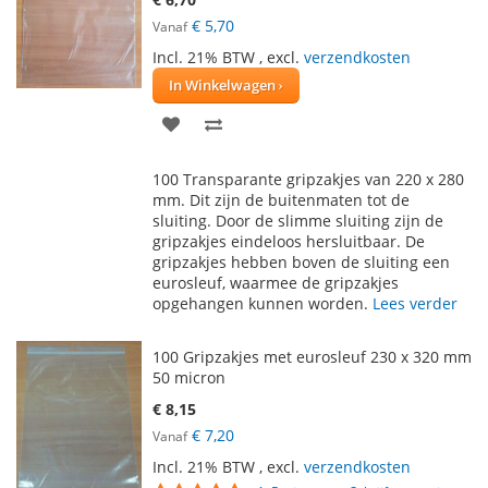
€ 5,70
Vanaf
Incl. 21% BTW
,
excl.
verzendkosten
In Winkelwagen
VOEG
TOEVOEGEN
TOE
OM
100 Transparante gripzakjes van 220 x 280
AAN
TE
mm. Dit zijn de buitenmaten tot de
sluiting. Door de slimme sluiting zijn de
VERLANGLIJST
VERGELIJKEN
gripzakjes eindeloos hersluitbaar. De
gripzakjes hebben boven de sluiting een
eurosleuf, waarmee de gripzakjes
opgehangen kunnen worden.
Lees verder
100 Gripzakjes met eurosleuf 230 x 320 mm
50 micron
€ 8,15
€ 7,20
Vanaf
Incl. 21% BTW
,
excl.
verzendkosten