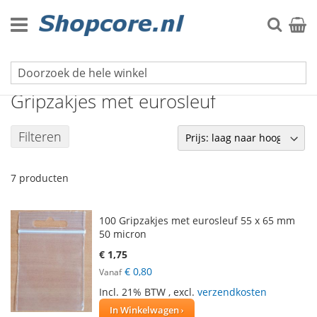
Ga
naar
Zoek
Winke
de
inhoud
Gripzakjes
Gripzakjes met eurosleuf
Filteren
7
producten
100 Gripzakjes met eurosleuf 55 x 65 mm
50 micron
€ 1,75
€ 0,80
Vanaf
Incl. 21% BTW
,
excl.
verzendkosten
In Winkelwagen