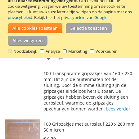
als u daar toestemming voor geeft.
Om te voldoen aan de
cookie wetgeving, vragen we uw toestemming om de cookies te
100 Gripzakjes met eurosleuf 160 x 230 mm
plaatsen.
U kunt uw keuze later altijd wijzigen op de pagina met ons
50 micron
privacybeleid
. Bekijk hier het
privacybeleid van Google
.
€ 5,25
Alle cookies toestaan
Selectie toestaan
€ 4,10
Vanaf
Incl. 21% BTW
,
excl.
verzendkosten
Alles weigeren
In Winkelwagen
Noodzakelijk
Analyse
Marketing
Voorkeuren
VOEG
TOEVOEGEN
TOE
OM
100 Transparante gripzakjes van 160 x 230
AAN
TE
mm. Dit zijn de buitenmaten tot de
sluiting. Door de slimme sluiting zijn de
VERLANGLIJST
VERGELIJKEN
gripzakjes eindeloos hersluitbaar. De
gripzakjes hebben boven de sluiting een
eurosleuf, waarmee de gripzakjes
opgehangen kunnen worden.
Lees verder
100 Gripzakjes met eurosleuf 220 x 280 mm
50 micron
€ 6,70