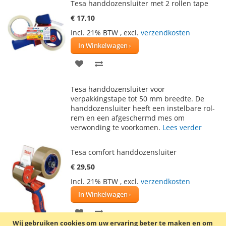
Tesa handdozensluiter met 2 rollen tape
€ 17,10
Incl. 21% BTW
,
excl.
verzendkosten
In Winkelwagen
VOEG
TOEVOEGEN
TOE
OM
Tesa handdozensluiter voor
AAN
TE
verpakkingstape tot 50 mm breedte. De
handdozensluiter heeft een instelbare rol-
VERLANGLIJST
VERGELIJKEN
rem en een afgeschermd mes om
verwonding te voorkomen.
Lees verder
Tesa comfort handdozensluiter
€ 29,50
Incl. 21% BTW
,
excl.
verzendkosten
In Winkelwagen
VOEG
TOEVOEGEN
Wij gebruiken cookies om uw ervaring beter te maken en om