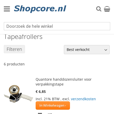
Ga
naar
Zoek
Winke
de
inhoud
Tape & Plakband
Tapeafrollers
Filteren
6
producten
Quantore handdozensluiter voor
verpakkingstape
€ 6,85
Incl. 21% BTW
,
excl.
verzendkosten
In Winkelwagen
VOEG
TOEVOEGEN