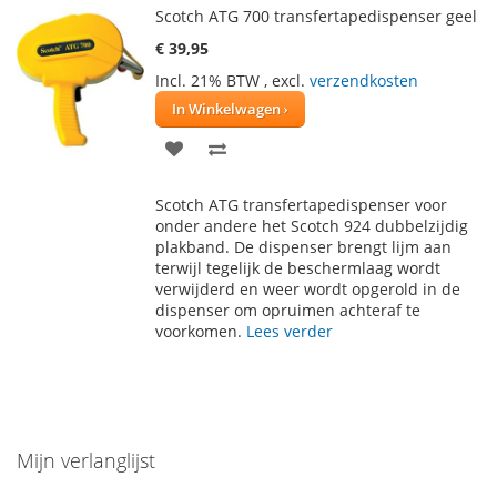
Scotch ATG 700 transfertapedispenser geel
€ 39,95
Incl. 21% BTW
,
excl.
verzendkosten
In Winkelwagen
VOEG
TOEVOEGEN
TOE
OM
Scotch ATG transfertapedispenser voor
AAN
TE
onder andere het Scotch 924 dubbelzijdig
plakband. De dispenser brengt lijm aan
VERLANGLIJST
VERGELIJKEN
terwijl tegelijk de beschermlaag wordt
verwijderd en weer wordt opgerold in de
dispenser om opruimen achteraf te
voorkomen.
Lees verder
Mijn verlanglijst