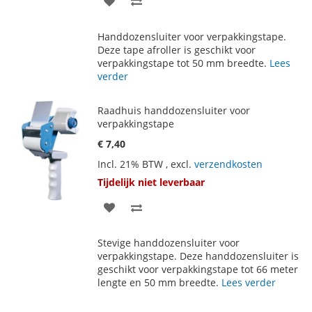
TOE
OM
Handdozensluiter voor verpakkingstape.
AAN
TE
Deze tape afroller is geschikt voor
verpakkingstape tot 50 mm breedte.
Lees
VERLANGLIJST
VERGELIJKEN
verder
Raadhuis handdozensluiter voor
verpakkingstape
€ 7,40
Incl. 21% BTW
,
excl.
verzendkosten
Tijdelijk niet leverbaar
VOEG
TOEVOEGEN
TOE
OM
Stevige handdozensluiter voor
AAN
TE
verpakkingstape. Deze handdozensluiter is
geschikt voor verpakkingstape tot 66 meter
VERLANGLIJST
VERGELIJKEN
lengte en 50 mm breedte.
Lees verder