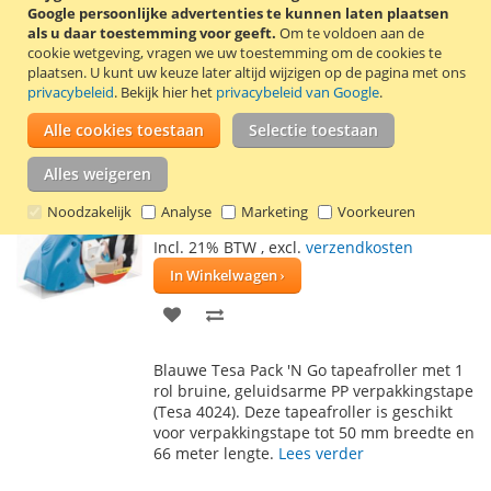
TOE
OM
Google persoonlijke advertenties te kunnen laten plaatsen
Tesa comfort handdozensluiter voor
als u daar toestemming voor geeft.
Om te voldoen aan de
AAN
TE
verpakkingstape tot 50 mm breedte en 132
cookie wetgeving, vragen we uw toestemming om de cookies te
meter lengte. De handdozensluiter heeft
plaatsen.
U kunt uw keuze later altijd wijzigen op de pagina met ons
VERLANGLIJST
VERGELIJKEN
een instelbare rem, waarmee de
privacybeleid
. Bekijk hier het
privacybeleid van Google
.
afrolkracht van de tape kan worden
Alle cookies toestaan
Selectie toestaan
aangepast.
Lees verder
Alles weigeren
Tesa Pack 'N Go tapeafroller blauw
Noodzakelijk
Analyse
Marketing
Voorkeuren
€ 11,45
Incl. 21% BTW
,
excl.
verzendkosten
In Winkelwagen
VOEG
TOEVOEGEN
TOE
OM
Blauwe Tesa Pack 'N Go tapeafroller met 1
AAN
TE
rol bruine, geluidsarme PP verpakkingstape
(Tesa 4024). Deze tapeafroller is geschikt
VERLANGLIJST
VERGELIJKEN
voor verpakkingstape tot 50 mm breedte en
66 meter lengte.
Lees verder