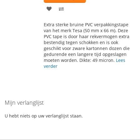
VOEG
TOEVOEGEN
TOE
OM
Extra sterke bruine PVC verpakkingstape
AAN
TE
van het merk Tesa (50 mm x 66 m). Deze
PVC tape is door haar rekvermogen extra
VERLANGLIJST
VERGELIJKEN
bestendig tegen schokken en is ook
geschikt voor zware kartonnen dozen die
gedurende een langere tijd opgeslagen
moeten worden. Dikte: 49 micron.
Lees
verder
Mijn verlanglijst
U hebt niets op uw verlanglijst staan.