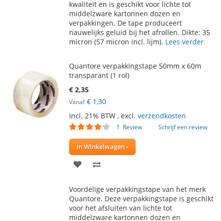
kwaliteit en is geschikt voor lichte tot
VERLANGLIJST
VERGELIJKEN
middelzware kartonnen dozen en
verpakkingen. De tape produceert
nauwelijks geluid bij het afrollen. Dikte: 35
micron (57 micron incl. lijm).
Lees verder
Quantore verpakkingstape 50mm x 60m
transparant (1 rol)
€ 2,35
€ 1,30
Vanaf
Incl. 21% BTW
,
excl.
verzendkosten
Waardering:
1
Review
Schrijf een review
80
100
% of
In Winkelwagen
VOEG
TOEVOEGEN
TOE
OM
Voordelige verpakkingstape van het merk
AAN
TE
Quantore. Deze verpakkingstape is geschikt
voor het afsluiten van lichte tot
VERLANGLIJST
VERGELIJKEN
middelzware kartonnen dozen en