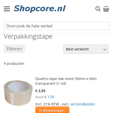
Ga
naar
Zoek
Winke
de
inhoud
Tape & Plakband
Verpakkingstape
Filteren
9
producten
Quattro tape low noise 50mm x 66m
transparant (1 rol)
€ 2,55
€ 1,50
Vanaf
Incl. 21% BTW
,
excl.
verzendkosten
In Winkelwagen