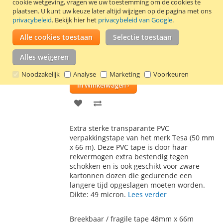
cookie wetgeving, vragen we uw toestemming om de cookies te
Tesa Extra Strong PVC tape transparant (1
plaatsen.
U kunt uw keuze later altijd wijzigen op de pagina met ons
rol)
privacybeleid
. Bekijk hier het
privacybeleid van Google
.
€ 5,10
Alle cookies toestaan
Selectie toestaan
€ 4,70
Vanaf
Incl. 21% BTW
,
excl.
verzendkosten
Alles weigeren
Waardering:
2
Reviews
Schrijf een review
90
100
% of
Noodzakelijk
Analyse
Marketing
Voorkeuren
In Winkelwagen
VOEG
TOEVOEGEN
TOE
OM
Extra sterke transparante PVC
AAN
TE
verpakkingstape van het merk Tesa (50 mm
x 66 m). Deze PVC tape is door haar
VERLANGLIJST
VERGELIJKEN
rekvermogen extra bestendig tegen
schokken en is ook geschikt voor zware
kartonnen dozen die gedurende een
langere tijd opgeslagen moeten worden.
Dikte: 49 micron.
Lees verder
Breekbaar / fragile tape 48mm x 66m