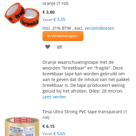
oranje (1 rol)
€ 3,80
€ 3,35
Vanaf
Incl. 21% BTW
,
excl.
verzendkosten
In Winkelwagen
VOEG
TOEVOEGEN
TOE
OM
Oranje waarschuwingstape met de
AAN
TE
woorden "breekbaar" en "fragile". Deze
breekbaar tape kan worden gebruikt om
VERLANGLIJST
VERGELIJKEN
aan te geven dat de inhoud van het pakket
breekbaar is. De tape produceert weinig
geluid bij het afrollen. Dikte: 28 micron.
Lees verder
Tesa Ultra Strong PVC tape transparant (1
rol)
€ 6,15
€ 5,65
Vanaf