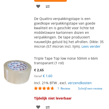
VOEG
TOEVOEGEN
TOE
OM
De Quattro verpakkingstape is een
AAN
TE
goedkope verpakkingstape van goede
kwaliteit en is geschikt voor lichte tot
VERLANGLIJST
VERGELIJKEN
middelzware kartonnen dozen en
verpakkingen. De tape produceert
nauwelijks geluid bij het afrollen. Dikte: 35
micron (57 micron incl. lijm).
Lees verder
Triple Tape Top low noise 50mm x 66m
transparant (1 rol)
€ 2,65
€ 1,60
Vanaf
Incl. 21% BTW
,
excl.
verzendkosten
Waardering:
1
Review
Schrijf een review
90
100
% of
Tijdelijk niet leverbaar
VOEG
TOEVOEGEN