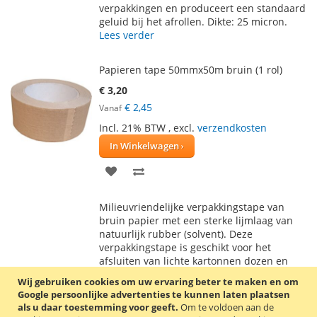
verpakkingen en produceert een standaard
geluid bij het afrollen. Dikte: 25 micron.
Lees verder
Papieren tape 50mmx50m bruin (1 rol)
€ 3,20
€ 2,45
Vanaf
Incl. 21% BTW
,
excl.
verzendkosten
In Winkelwagen
VOEG
TOEVOEGEN
TOE
OM
Milieuvriendelijke verpakkingstape van
AAN
TE
bruin papier met een sterke lijmlaag van
natuurlijk rubber (solvent). Deze
VERLANGLIJST
VERGELIJKEN
verpakkingstape is geschikt voor het
afsluiten van lichte kartonnen dozen en
verpakkingen. Dikte: 120 micron (incl. lijm).
Wij gebruiken cookies om uw ervaring beter te maken en om
Lees verder
Google persoonlijke advertenties te kunnen laten plaatsen
als u daar toestemming voor geeft.
Om te voldoen aan de