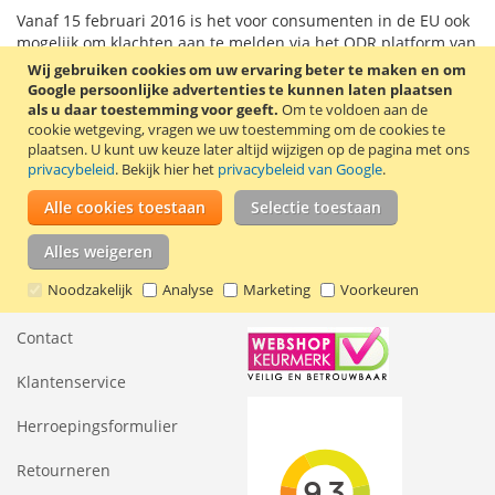
Vanaf 15 februari 2016 is het voor consumenten in de EU ook
mogelijk om klachten aan te melden via het ODR platform van
de Europese Commissie. Dit ODR platform is te vinden op
Wij gebruiken cookies om uw ervaring beter te maken en om
https://ec.europa.eu/consumers/odr/main/index.cfm?
Google persoonlijke advertenties te kunnen laten plaatsen
event=main.home.chooseLanguage
. Wanneer de klacht nog
als u daar toestemming voor geeft.
Om te voldoen aan de
cookie wetgeving, vragen we uw toestemming om de cookies te
niet elders in behandeling is, dan staat het u vrij om de klacht
plaatsen.
U kunt uw keuze later altijd wijzigen op de pagina met ons
te deponeren via het platform van de Europese Unie.
privacybeleid
. Bekijk hier het
privacybeleid van Google
.
Alle cookies toestaan
Selectie toestaan
Alles weigeren
Informatie
Keurmerk + reviews
Noodzakelijk
Analyse
Marketing
Voorkeuren
Contact
Klantenservice
Herroepingsformulier
Retourneren