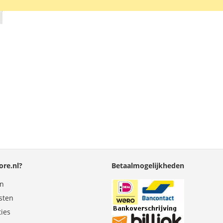
schoonmaakdoekjes, waarmee het scherm eers
VERLANGLIJST
VERGELIJKEN
re.nl?
Betaalmogelijkheden
en
sten
ties