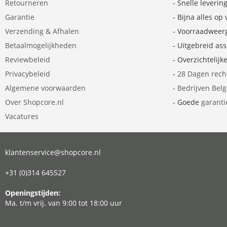
Retourneren
- Snelle leverin
Garantie
- Bijna alles op
Verzending & Afhalen
- Voorraadweer
Betaalmogelijkheden
- Uitgebreid as
Reviewbeleid
- Overzichtelijk
Privacybeleid
-
28 Dagen rech
Algemene voorwaarden
-
Bedrijven Bel
Over Shopcore.nl
- Goede
garanti
Vacatures
klantenservice@shopcore.nl
+31 (0)314 645527
Openingstijden:
Ma. t/m vrij. van 9:00 tot 18:00 uur