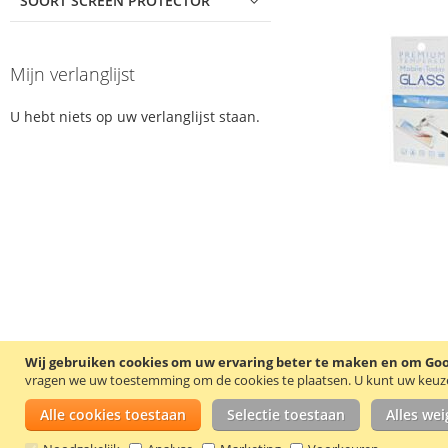
SOORT SCREEN PROTECTOR
Mijn verlanglijst
U hebt niets op uw verlanglijst staan.
Wij gebruiken cookies om uw ervaring beter te maken en om Goog
vragen we uw toestemming om de cookies te plaatsen.
U kunt uw keuze 
Alle cookies toestaan
Selectie toestaan
Alles we