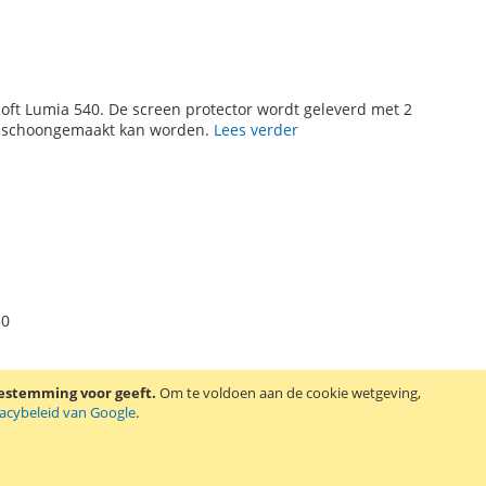
oft Lumia 540. De screen protector wordt geleverd met 2
t schoongemaakt kan worden.
Lees verder
50
oestemming voor geeft.
Om te voldoen aan de cookie wetgeving,
vacybeleid van Google
.
oft Lumia 650. De screen protector wordt geleverd met 2