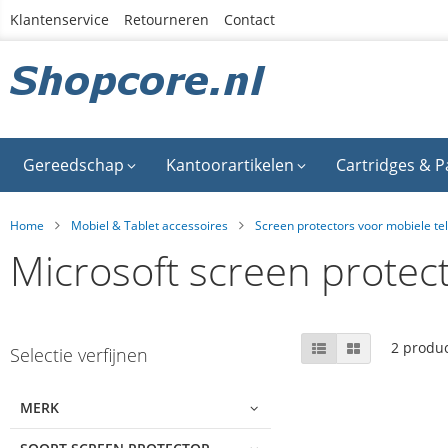
Ga
Klantenservice
Retourneren
Contact
naar
de
inhoud
Gereedschap
Kantoorartikelen
Cartridges & P
Home
Mobiel & Tablet accessoires
Screen protectors voor mobiele te
Microsoft screen protec
Skip
Tonen
Lijst
Foto-
2
produ
Selectie verfijnen
tabel
to
als
product
list
MERK