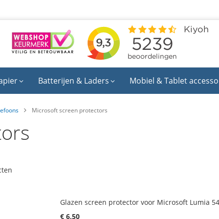
apier
Batterijen & Laders
Mobiel & Tablet accesso
lefoons
Microsoft screen protectors
tors
cten
Glazen screen protector voor Microsoft Lumia 5
€ 6,50