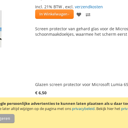
Incl. 21% BTW
,
excl.
verzendkosten
VOEG
TOEVOEGEN
In Winkelwagen
TOE
OM
Screen protector van gehard glas voor de Micros
AAN
TE
schoonmaakdoekjes, waarmee het scherm eers
VERLANGLIJST
VERGELIJKEN
Glazen screen protector voor Microsoft Lumia 6
€ 6,50
Incl. 21% BTW
,
excl.
verzendkosten
le persoonlijke advertenties te kunnen laten plaatsen als u daar t
VOEG
TOEVOEGEN
In Winkelwagen
later altijd wijzigen op de pagina met ons
privacybeleid
. Bekijk hier het
pri
TOE
OM
igeren
Screen protector van gehard glas voor de Micros
AAN
TE