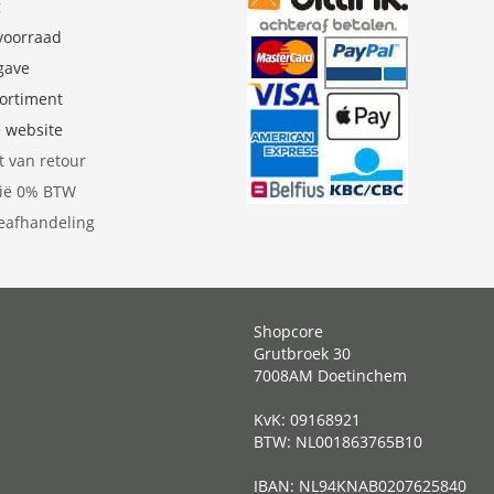
g
 voorraad
gave
sortiment
e website
t van retour
gië 0% BTW
eafhandeling
Shopcore
Grutbroek 30
7008AM Doetinchem
KvK: 09168921
BTW: NL001863765B10
IBAN: NL94KNAB0207625840