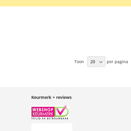
t schoongemaakt kan worden.
Lees verder
Toon
per pagina
Keurmerk + reviews