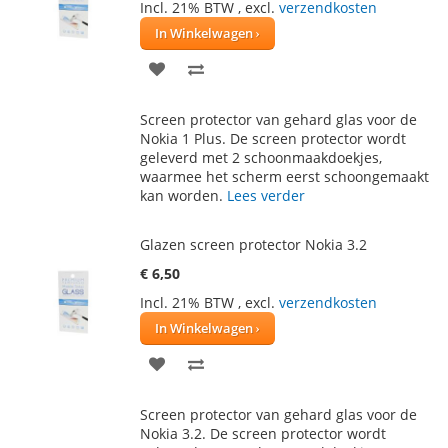
Incl. 21% BTW
,
excl.
verzendkosten
In Winkelwagen
VOEG
TOEVOEGEN
TOE
OM
Screen protector van gehard glas voor de
AAN
TE
Nokia 1 Plus. De screen protector wordt
geleverd met 2 schoonmaakdoekjes,
VERLANGLIJST
VERGELIJKEN
waarmee het scherm eerst schoongemaakt
kan worden.
Lees verder
Glazen screen protector Nokia 3.2
€ 6,50
Incl. 21% BTW
,
excl.
verzendkosten
In Winkelwagen
VOEG
TOEVOEGEN
TOE
OM
Screen protector van gehard glas voor de
AAN
TE
Nokia 3.2. De screen protector wordt