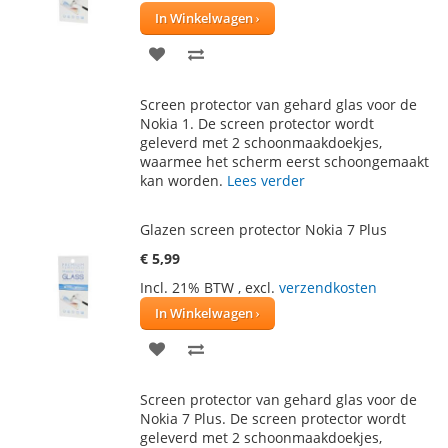
In Winkelwagen
VOEG
TOEVOEGEN
TOE
OM
Screen protector van gehard glas voor de
AAN
TE
Nokia 1. De screen protector wordt
geleverd met 2 schoonmaakdoekjes,
VERLANGLIJST
VERGELIJKEN
waarmee het scherm eerst schoongemaakt
kan worden.
Lees verder
Glazen screen protector Nokia 7 Plus
€ 5,99
Incl. 21% BTW
,
excl.
verzendkosten
In Winkelwagen
VOEG
TOEVOEGEN
TOE
OM
Screen protector van gehard glas voor de
AAN
TE
Nokia 7 Plus. De screen protector wordt
geleverd met 2 schoonmaakdoekjes,