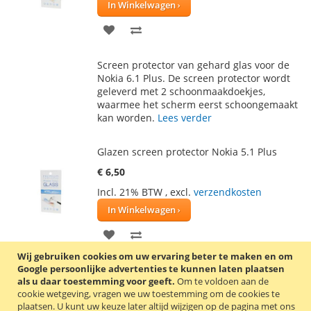
In Winkelwagen
VOEG
TOEVOEGEN
TOE
OM
Screen protector van gehard glas voor de
AAN
TE
Nokia 6.1 Plus. De screen protector wordt
geleverd met 2 schoonmaakdoekjes,
VERLANGLIJST
VERGELIJKEN
waarmee het scherm eerst schoongemaakt
kan worden.
Lees verder
Glazen screen protector Nokia 5.1 Plus
€ 6,50
Incl. 21% BTW
,
excl.
verzendkosten
In Winkelwagen
VOEG
TOEVOEGEN
Wij gebruiken cookies om uw ervaring beter te maken en om
TOE
OM
Google persoonlijke advertenties te kunnen laten plaatsen
Screen protector van gehard glas voor de
als u daar toestemming voor geeft.
AAN
TE
Om te voldoen aan de
Nokia 5.1 Plus. De screen protector wordt
cookie wetgeving, vragen we uw toestemming om de cookies te
geleverd met 2 schoonmaakdoekjes,
VERLANGLIJST
VERGELIJKEN
plaatsen.
U kunt uw keuze later altijd wijzigen op de pagina met ons
waarmee het scherm eerst schoongemaakt