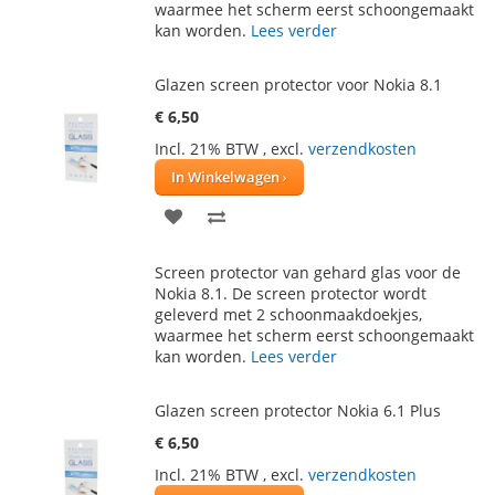
VERLANGLIJST
VERGELIJKEN
waarmee het scherm eerst schoongemaakt
kan worden.
Lees verder
Glazen screen protector voor Nokia 8.1
€ 6,50
Incl. 21% BTW
,
excl.
verzendkosten
In Winkelwagen
VOEG
TOEVOEGEN
TOE
OM
Screen protector van gehard glas voor de
AAN
TE
Nokia 8.1. De screen protector wordt
geleverd met 2 schoonmaakdoekjes,
VERLANGLIJST
VERGELIJKEN
waarmee het scherm eerst schoongemaakt
kan worden.
Lees verder
Glazen screen protector Nokia 6.1 Plus
€ 6,50
Incl. 21% BTW
,
excl.
verzendkosten