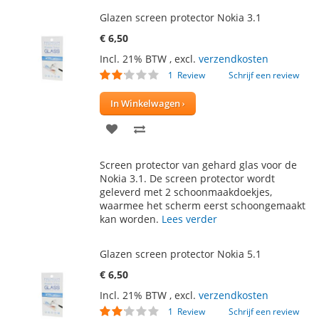
Glazen screen protector Nokia 3.1
€ 6,50
Incl. 21% BTW
,
excl.
verzendkosten
Waardering:
1
Review
Schrijf een review
40
100
% of
In Winkelwagen
VOEG
TOEVOEGEN
TOE
OM
Screen protector van gehard glas voor de
AAN
TE
Nokia 3.1. De screen protector wordt
geleverd met 2 schoonmaakdoekjes,
VERLANGLIJST
VERGELIJKEN
waarmee het scherm eerst schoongemaakt
kan worden.
Lees verder
Glazen screen protector Nokia 5.1
€ 6,50
Incl. 21% BTW
,
excl.
verzendkosten
Waardering:
1
Review
Schrijf een review