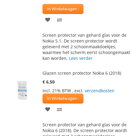
40
100
% of
In Winkelwagen
VOEG
TOEVOEGEN
TOE
OM
Screen protector van gehard glas voor de
AAN
TE
Nokia 5.1. De screen protector wordt
geleverd met 2 schoonmaakdoekjes,
VERLANGLIJST
VERGELIJKEN
waarmee het scherm eerst schoongemaakt
kan worden.
Lees verder
Glazen screen protector Nokia 6 (2018)
€ 6,50
Incl. 21% BTW
,
excl.
verzendkosten
In Winkelwagen
VOEG
TOEVOEGEN
TOE
OM
Screen protector van gehard glas voor de
AAN
TE
Nokia 6 (2018). De screen protector wordt