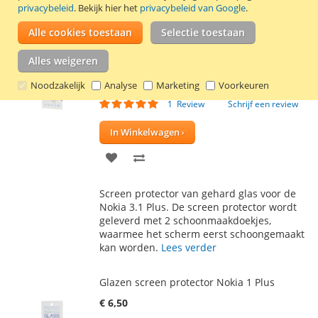
privacybeleid
. Bekijk hier het
privacybeleid van Google
.
kan worden.
Lees verder
Alle cookies toestaan
Selectie toestaan
Glazen screen protector Nokia 3.1 Plus
Alles weigeren
€ 6,50
Noodzakelijk
Analyse
Marketing
Voorkeuren
Incl. 21% BTW
,
excl.
verzendkosten
Waardering:
1
Review
Schrijf een review
100
100
% of
In Winkelwagen
VOEG
TOEVOEGEN
TOE
OM
Screen protector van gehard glas voor de
AAN
TE
Nokia 3.1 Plus. De screen protector wordt
geleverd met 2 schoonmaakdoekjes,
VERLANGLIJST
VERGELIJKEN
waarmee het scherm eerst schoongemaakt
kan worden.
Lees verder
Glazen screen protector Nokia 1 Plus
€ 6,50