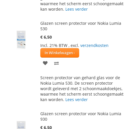
VERLANGLIJST
VERGELIJKEN
waarmee het scherm eerst schoongemaakt
kan worden.
Lees verder
Glazen screen protector voor Nokia Lumia
530
€ 6,50
Incl. 21% BTW
,
excl.
verzendkosten
In Winkelwagen
VOEG
TOEVOEGEN
TOE
OM
Screen protector van gehard glas voor de
AAN
TE
Nokia Lumia 530. De screen protector
wordt geleverd met 2 schoonmaakdoekjes,
VERLANGLIJST
VERGELIJKEN
waarmee het scherm eerst schoongemaakt
kan worden.
Lees verder
Glazen screen protector voor Nokia Lumia
930
€ 6,50