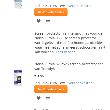
Incl. 21% BTW
,
excl.
verzendkosten
In Winkelwagen
VOEG
TOEVOEGEN
TOE
OM
Screen protector van gehard glas voor de
AAN
TE
Nokia Lumia 930. De screen protector
wordt geleverd met 2 schoonmaakdoekjes,
VERLANGLIJST
VERGELIJKEN
waarmee het scherm eerst schoongemaakt
kan worden.
Lees verder
Nokia Lumia 520/525 screen protector set
van Trendy8
€ 1,95
Incl. 21% BTW
,
excl.
verzendkosten
In Winkelwagen
VOEG
TOEVOEGEN
TOE
OM