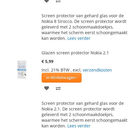
TOE
OM
Screen protector van gehard glas voor de
AAN
TE
Nokia 8 Sirocco. De screen protector wordt
geleverd met 2 schoonmaakdoekjes,
VERLANGLIJST
VERGELIJKEN
waarmee het scherm eerst schoongemaakt
kan worden.
Lees verder
Glazen screen protector Nokia 2.1
€ 5,99
Incl. 21% BTW
,
excl.
verzendkosten
In Winkelwagen
VOEG
TOEVOEGEN
TOE
OM
Screen protector van gehard glas voor de
AAN
TE
Nokia 2.1. De screen protector wordt
geleverd met 2 schoonmaakdoekjes,
VERLANGLIJST
VERGELIJKEN
waarmee het scherm eerst schoongemaakt
kan worden.
Lees verder