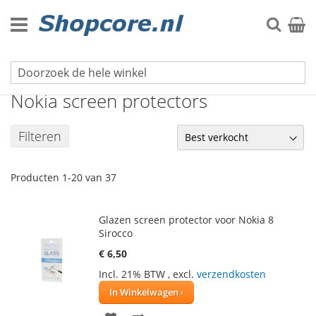
Ga
naar
Zoek
Winke
de
inhoud
Screen protectors voor mobiele telefoons
Nokia screen protectors
Filteren
Producten
1
-
20
van
37
Glazen screen protector voor Nokia 8
Sirocco
€ 6,50
Incl. 21% BTW
,
excl.
verzendkosten
In Winkelwagen
VOEG
TOEVOEGEN