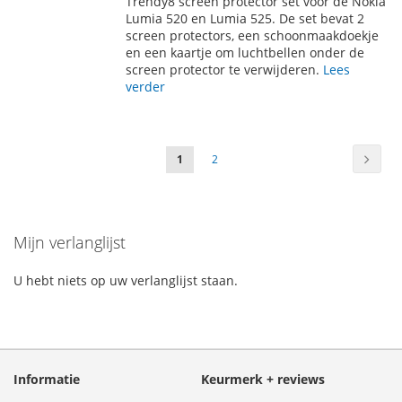
Trendy8 screen protector set voor de Nokia
AAN
TE
Lumia 520 en Lumia 525. De set bevat 2
screen protectors, een schoonmaakdoekje
VERLANGLIJST
VERGELIJKEN
en een kaartje om luchtbellen onder de
screen protector te verwijderen.
Lees
verder
Pagina
Pagin
Volge
U
Pagina
1
2
lees
momenteel
Mijn verlanglijst
pagina
U hebt niets op uw verlanglijst staan.
Informatie
Keurmerk + reviews