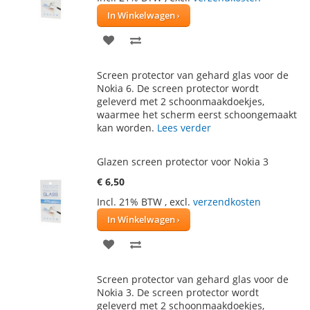
In Winkelwagen
VOEG
TOEVOEGEN
TOE
OM
Screen protector van gehard glas voor de
AAN
TE
Nokia 6. De screen protector wordt
geleverd met 2 schoonmaakdoekjes,
VERLANGLIJST
VERGELIJKEN
waarmee het scherm eerst schoongemaakt
kan worden.
Lees verder
Glazen screen protector voor Nokia 3
€ 6,50
Incl. 21% BTW
,
excl.
verzendkosten
In Winkelwagen
VOEG
TOEVOEGEN
TOE
OM
Screen protector van gehard glas voor de
AAN
TE
Nokia 3. De screen protector wordt
geleverd met 2 schoonmaakdoekjes,