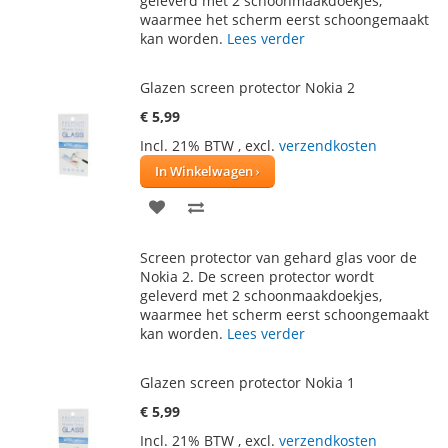
geleverd met 2 schoonmaakdoekjes,
VERLANGLIJST
VERGELIJKEN
waarmee het scherm eerst schoongemaakt
kan worden.
Lees verder
Glazen screen protector Nokia 2
€ 5,99
Incl. 21% BTW
,
excl.
verzendkosten
In Winkelwagen
VOEG
TOEVOEGEN
TOE
OM
Screen protector van gehard glas voor de
AAN
TE
Nokia 2. De screen protector wordt
geleverd met 2 schoonmaakdoekjes,
VERLANGLIJST
VERGELIJKEN
waarmee het scherm eerst schoongemaakt
kan worden.
Lees verder
Glazen screen protector Nokia 1
€ 5,99
Incl. 21% BTW
,
excl.
verzendkosten