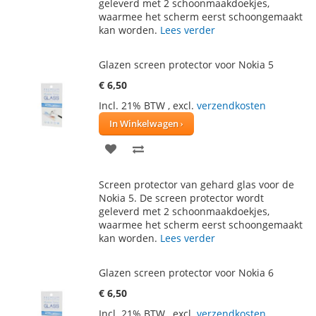
geleverd met 2 schoonmaakdoekjes,
VERLANGLIJST
VERGELIJKEN
waarmee het scherm eerst schoongemaakt
kan worden.
Lees verder
Glazen screen protector voor Nokia 5
€ 6,50
Incl. 21% BTW
,
excl.
verzendkosten
In Winkelwagen
VOEG
TOEVOEGEN
TOE
OM
Screen protector van gehard glas voor de
AAN
TE
Nokia 5. De screen protector wordt
geleverd met 2 schoonmaakdoekjes,
VERLANGLIJST
VERGELIJKEN
waarmee het scherm eerst schoongemaakt
kan worden.
Lees verder
Glazen screen protector voor Nokia 6
€ 6,50
Incl. 21% BTW
,
excl.
verzendkosten