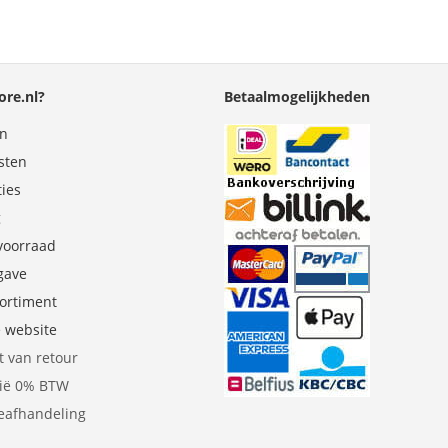
re.nl?
Betaalmogelijkheden
en
sten
ties
g
 voorraad
gave
sortiment
e website
t van retour
gië 0% BTW
eafhandeling