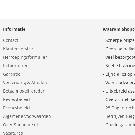
Informatie
Waarom Shopco
Contact
- Scherpe prijz
Klantenservice
- Geen betaalko
Herroepingsformulier
- Veel bezorgop
Retourneren
- Snelle leverin
Garantie
- Bijna alles op
Verzending & Afhalen
- Voorraadweer
Betaalmogelijkheden
- Uitgebreid as
Reviewbeleid
- Overzichtelijk
Privacybeleid
-
28 Dagen rech
Algemene voorwaarden
-
Bedrijven Bel
Over Shopcore.nl
- Goede
garanti
Vacatures