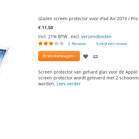
Glazen screen protector voor iPad Air 2019 / Pro
€ 11,50
Incl. 21% BTW
,
excl.
verzendkosten
Waardering:
2
Reviews
Schrijf een review
60
100
% of
VOEG
TOEVOEGEN
In Winkelwagen
TOE
OM
Screen protector van gehard glas voor de Apple i
AAN
TE
screen protector wordt geleverd met 2 schoon
worden.
Lees verder
VERLANGLIJST
VERGELIJKEN
momenteel pagina