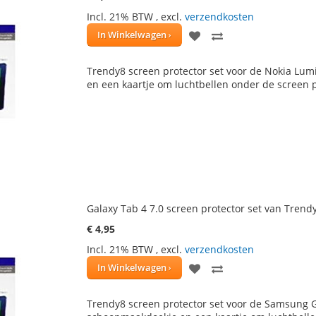
Incl. 21% BTW
,
excl.
verzendkosten
VOEG
TOEVOEGEN
In Winkelwagen
TOE
OM
Trendy8 screen protector set voor de Nokia Lum
AAN
TE
en een kaartje om luchtbellen onder de screen p
VERLANGLIJST
VERGELIJKEN
Galaxy Tab 4 7.0 screen protector set van Trend
€ 4,95
Incl. 21% BTW
,
excl.
verzendkosten
VOEG
TOEVOEGEN
In Winkelwagen
TOE
OM
Trendy8 screen protector set voor de Samsung Ga
AAN
TE