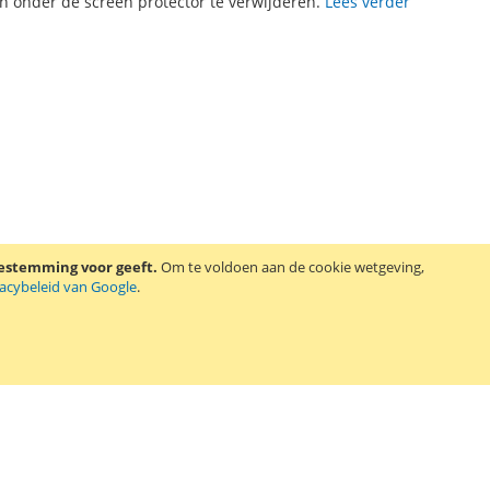
 onder de screen protector te verwijderen.
Lees verder
oestemming voor geeft.
Om te voldoen aan de cookie wetgeving,
vacybeleid van Google
.
ax. De set bevat 2 screen protectors, een schoonmaakdoekje en
ector te verwijderen.
Lees verder