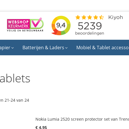
apier
Batterijen & Laders
Mobiel & Tablet accesso
ablets
en
21
-
24
van
24
Nokia Lumia 2520 screen protector set van Tren
€ 4,95