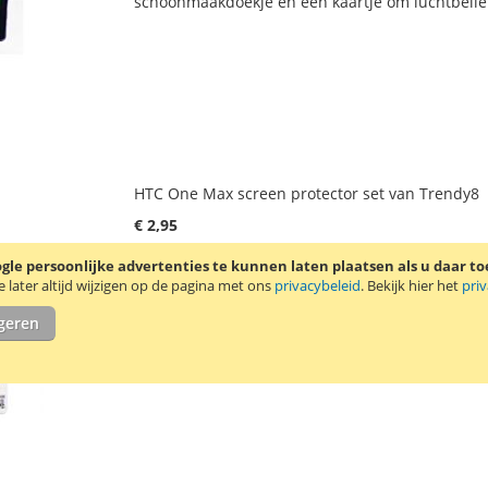
schoonmaakdoekje en een kaartje om luchtbellen
VERLANGLIJST
VERGELIJKEN
HTC One Max screen protector set van Trendy8
€ 2,95
Incl. 21% BTW
,
excl.
verzendkosten
le persoonlijke advertenties te kunnen laten plaatsen als u daar t
VOEG
TOEVOEGEN
In Winkelwagen
later altijd wijzigen op de pagina met ons
privacybeleid
. Bekijk hier het
pri
TOE
OM
igeren
Trendy8 screen protector set voor de HTC One M
AAN
TE
een kaartje om luchtbellen onder de screen prot
VERLANGLIJST
VERGELIJKEN