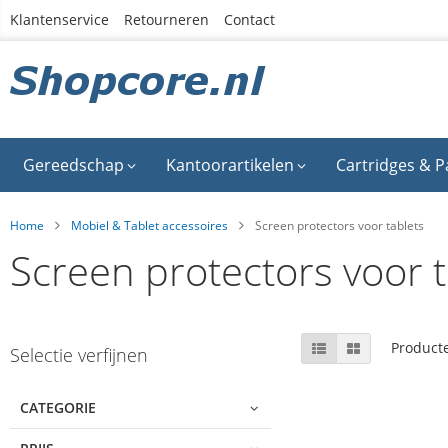
Ga
Klantenservice
Retourneren
Contact
naar
de
inhoud
Gereedschap
Kantoorartikelen
Cartridges & P
Home
Mobiel & Tablet accessoires
Screen protectors voor tablets
Screen protectors voor t
Skip
Tonen
Lijst
Foto-
Product
Selectie verfijnen
tabel
to
als
product
list
CATEGORIE