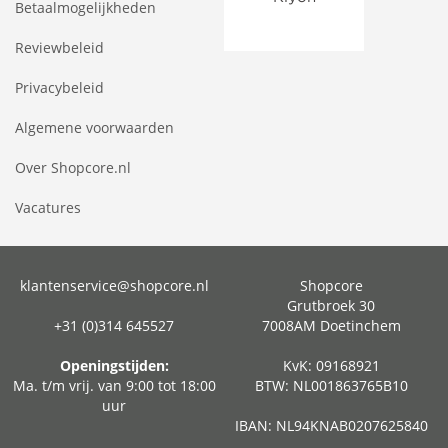
Betaalmogelijkheden
Reviewbeleid
Privacybeleid
Algemene voorwaarden
Over Shopcore.nl
Vacatures
klantenservice@shopcore.nl
Shopcore
Grutbroek 30
+31 (0)314 645527
7008AM Doetinchem
Openingstijden:
KvK: 09168921
Ma. t/m vrij. van 9:00 tot 18:00
BTW: NL001863765B10
uur
IBAN: NL94KNAB0207625840