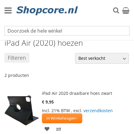
Ga
naar
Zoek
Winke
de
inhoud
iPad hoezen
iPad Air (2020) hoezen
Filteren
2
producten
iPad Air 2020 draaibare hoes zwart
€ 9,95
Incl. 21% BTW
,
excl.
verzendkosten
In Winkelwagen
VOEG
TOEVOEGEN