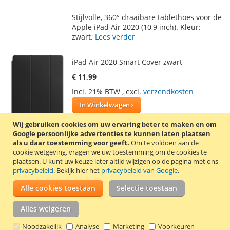
TOE
OM
Stijlvolle, 360° draaibare tablethoes voor de
AAN
TE
Apple iPad Air 2020 (10,9 inch). Kleur:
zwart.
Lees verder
VERLANGLIJST
VERGELIJKEN
iPad Air 2020 Smart Cover zwart
€ 11,99
Incl. 21% BTW
,
excl.
verzendkosten
In Winkelwagen
VOEG
TOEVOEGEN
Wij gebruiken cookies om uw ervaring beter te maken en om
Google persoonlijke advertenties te kunnen laten plaatsen
TOE
OM
als u daar toestemming voor geeft.
Om te voldoen aan de
Zwarte Smart Cover voor de Apple iPad Air
cookie wetgeving, vragen we uw toestemming om de cookies te
AAN
TE
2020 (10,9 inch). De hoes heeft twee
plaatsen.
U kunt uw keuze later altijd wijzigen op de pagina met ons
vouwlijnen, zodat de hoes omgevouwen
privacybeleid
. Bekijk hier het
privacybeleid van Google
.
VERLANGLIJST
VERGELIJKEN
kan worden tot een standaard.
Lees verder
Alle cookies toestaan
Selectie toestaan
Alles weigeren
Noodzakelijk
Analyse
Marketing
Voorkeuren