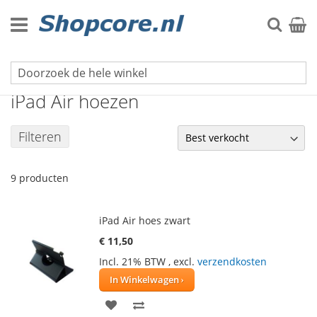
Ga
naar
Zoek
Winke
de
inhoud
iPad hoezen
iPad Air hoezen
Filteren
9
producten
iPad Air hoes zwart
€ 11,50
Incl. 21% BTW
,
excl.
verzendkosten
In Winkelwagen
VOEG
TOEVOEGEN