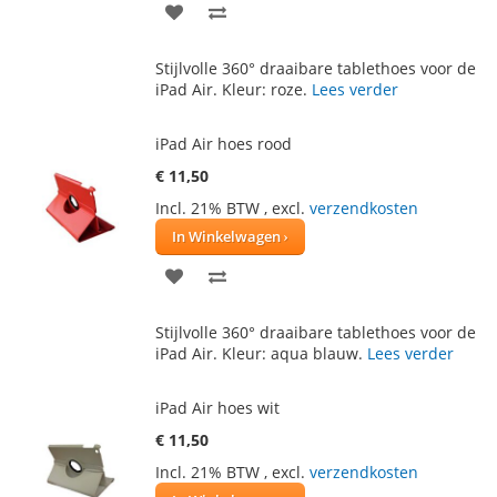
VOEG
TOEVOEGEN
TOE
OM
Stijlvolle 360° draaibare tablethoes voor de
AAN
TE
iPad Air. Kleur: roze.
Lees verder
VERLANGLIJST
VERGELIJKEN
iPad Air hoes rood
€ 11,50
Incl. 21% BTW
,
excl.
verzendkosten
In Winkelwagen
VOEG
TOEVOEGEN
TOE
OM
Stijlvolle 360° draaibare tablethoes voor de
AAN
TE
iPad Air. Kleur: aqua blauw.
Lees verder
VERLANGLIJST
VERGELIJKEN
iPad Air hoes wit
€ 11,50
Incl. 21% BTW
,
excl.
verzendkosten