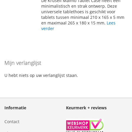
De Krusell Malmö Tablet Case heeft een
AAN
TE
minimalistisch en strak ontwerp. Deze
universele tablethoes is geschikt voor
VERLANGLIJST
VERGELIJKEN
tablets tussen minimaal 210 x 165 x 5 mm
en maximaal 265 x 180 x 15 mm.
Lees
verder
Mijn verlanglijst
U hebt niets op uw verlanglijst staan.
Informatie
Keurmerk + reviews
Contact