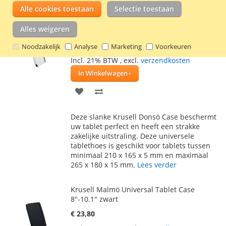
Alle cookies toestaan
Selectie toestaan
Krusell Donsö Universal Tablet Case
Alles weigeren
8"-10.1" wit
€ 22,50
Noodzakelijk
Analyse
Marketing
Voorkeuren
Incl. 21% BTW
,
excl.
verzendkosten
In Winkelwagen
VOEG
TOEVOEGEN
TOE
OM
Deze slanke Krusell Donsö Case beschermt
AAN
TE
uw tablet perfect en heeft een strakke
zakelijke uitstraling. Deze universele
VERLANGLIJST
VERGELIJKEN
tablethoes is geschikt voor tablets tussen
minimaal 210 x 165 x 5 mm en maximaal
265 x 180 x 15 mm.
Lees verder
Krusell Malmö Universal Tablet Case
8"-10.1" zwart
€ 23,80