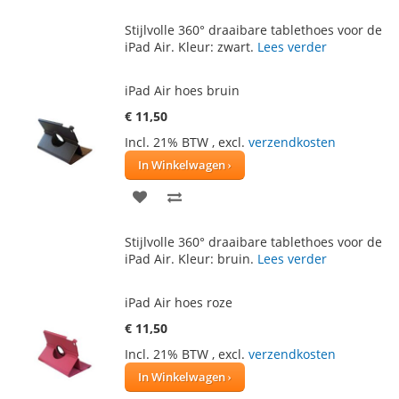
TOE
OM
Stijlvolle 360° draaibare tablethoes voor de
AAN
TE
iPad Air. Kleur: zwart.
Lees verder
VERLANGLIJST
VERGELIJKEN
iPad Air hoes bruin
€ 11,50
Incl. 21% BTW
,
excl.
verzendkosten
In Winkelwagen
VOEG
TOEVOEGEN
TOE
OM
Stijlvolle 360° draaibare tablethoes voor de
AAN
TE
iPad Air. Kleur: bruin.
Lees verder
VERLANGLIJST
VERGELIJKEN
iPad Air hoes roze
€ 11,50
Incl. 21% BTW
,
excl.
verzendkosten
In Winkelwagen