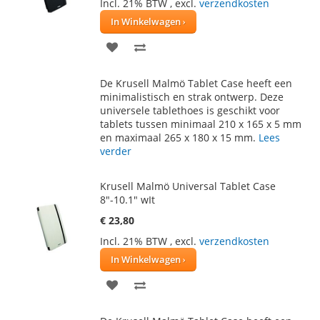
Incl. 21% BTW
,
excl.
verzendkosten
In Winkelwagen
VOEG
TOEVOEGEN
TOE
OM
De Krusell Malmö Tablet Case heeft een
AAN
TE
minimalistisch en strak ontwerp. Deze
universele tablethoes is geschikt voor
VERLANGLIJST
VERGELIJKEN
tablets tussen minimaal 210 x 165 x 5 mm
en maximaal 265 x 180 x 15 mm.
Lees
verder
Krusell Malmö Universal Tablet Case
8"-10.1" wIt
€ 23,80
Incl. 21% BTW
,
excl.
verzendkosten
In Winkelwagen
VOEG
TOEVOEGEN
TOE
OM