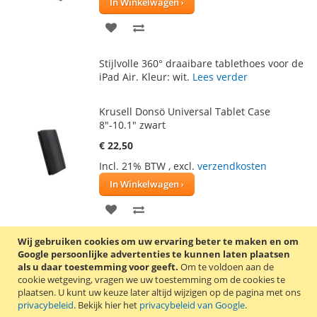
In Winkelwagen
VOEG
TOEVOEGEN
TOE
OM
Stijlvolle 360° draaibare tablethoes voor de
AAN
TE
iPad Air. Kleur: wit.
Lees verder
VERLANGLIJST
VERGELIJKEN
Krusell Donsö Universal Tablet Case
8"-10.1" zwart
€ 22,50
Incl. 21% BTW
,
excl.
verzendkosten
In Winkelwagen
VOEG
TOEVOEGEN
TOE
OM
Wij gebruiken cookies om uw ervaring beter te maken en om
Deze slanke Krusell Donsö Case beschermt
Google persoonlijke advertenties te kunnen laten plaatsen
AAN
TE
uw tablet perfect en heeft een strakke
als u daar toestemming voor geeft.
Om te voldoen aan de
zakelijke uitstraling. Deze universele
cookie wetgeving, vragen we uw toestemming om de cookies te
VERLANGLIJST
VERGELIJKEN
tablethoes is geschikt voor tablets tussen
plaatsen.
U kunt uw keuze later altijd wijzigen op de pagina met ons
minimaal 210 x 165 x 5 mm en maximaal
privacybeleid
. Bekijk hier het
privacybeleid van Google
.
265 x 180 x 15 mm.
Lees verder