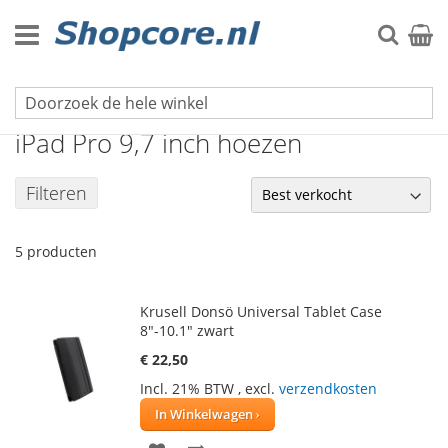
Ga
naar
Zoek
Winke
de
inhoud
iPad hoezen
iPad Pro 9,7 inch hoezen
Filteren
5
producten
Krusell Donsö Universal Tablet Case
8"-10.1" zwart
€ 22,50
Incl. 21% BTW
,
excl.
verzendkosten
In Winkelwagen
VOEG
TOEVOEGEN