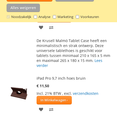
€ 23,80
Alles weigeren
Incl. 21% BTW
,
excl.
verzendkosten
Noodzakelijk
Analyse
Marketing
Voorkeuren
In Winkelwagen
VOEG
TOEVOEGEN
TOE
OM
De Krusell Malmö Tablet Case heeft een
AAN
TE
minimalistisch en strak ontwerp. Deze
universele tablethoes is geschikt voor
VERLANGLIJST
VERGELIJKEN
tablets tussen minimaal 210 x 165 x 5 mm
en maximaal 265 x 180 x 15 mm.
Lees
verder
iPad Pro 9,7 inch hoes bruin
€ 11,50
Incl. 21% BTW
,
excl.
verzendkosten
In Winkelwagen
VOEG
TOEVOEGEN