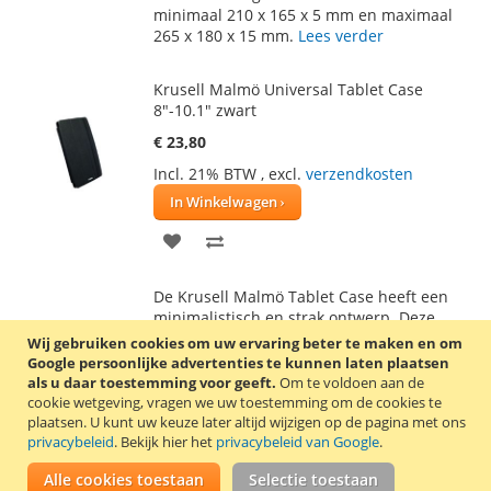
minimaal 210 x 165 x 5 mm en maximaal
265 x 180 x 15 mm.
Lees verder
Krusell Malmö Universal Tablet Case
8"-10.1" zwart
€ 23,80
Incl. 21% BTW
,
excl.
verzendkosten
In Winkelwagen
VOEG
TOEVOEGEN
TOE
OM
De Krusell Malmö Tablet Case heeft een
AAN
TE
minimalistisch en strak ontwerp. Deze
universele tablethoes is geschikt voor
Wij gebruiken cookies om uw ervaring beter te maken en om
VERLANGLIJST
VERGELIJKEN
tablets tussen minimaal 210 x 165 x 5 mm
Google persoonlijke advertenties te kunnen laten plaatsen
en maximaal 265 x 180 x 15 mm.
Lees
als u daar toestemming voor geeft.
Om te voldoen aan de
verder
cookie wetgeving, vragen we uw toestemming om de cookies te
plaatsen.
U kunt uw keuze later altijd wijzigen op de pagina met ons
privacybeleid
. Bekijk hier het
privacybeleid van Google
.
Krusell Malmö Universal Tablet Case
8"-10.1" wIt
Alle cookies toestaan
Selectie toestaan