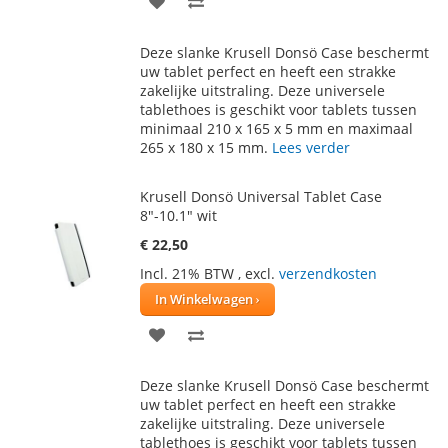
TOE
OM
Deze slanke Krusell Donsö Case beschermt
AAN
TE
uw tablet perfect en heeft een strakke
zakelijke uitstraling. Deze universele
VERLANGLIJST
VERGELIJKEN
tablethoes is geschikt voor tablets tussen
minimaal 210 x 165 x 5 mm en maximaal
265 x 180 x 15 mm.
Lees verder
Krusell Donsö Universal Tablet Case
8"-10.1" wit
€ 22,50
Incl. 21% BTW
,
excl.
verzendkosten
In Winkelwagen
VOEG
TOEVOEGEN
TOE
OM
Deze slanke Krusell Donsö Case beschermt
AAN
TE
uw tablet perfect en heeft een strakke
zakelijke uitstraling. Deze universele
VERLANGLIJST
VERGELIJKEN
tablethoes is geschikt voor tablets tussen