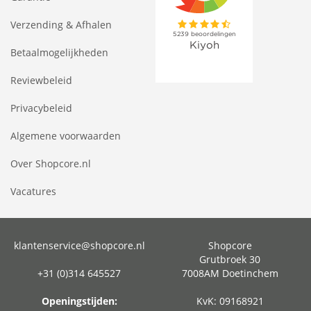
Verzending & Afhalen
Betaalmogelijkheden
Reviewbeleid
Privacybeleid
Algemene voorwaarden
Over Shopcore.nl
Vacatures
klantenservice@shopcore.nl
Shopcore
Grutbroek 30
+31 (0)314 645527
7008AM Doetinchem
Openingstijden:
KvK: 09168921