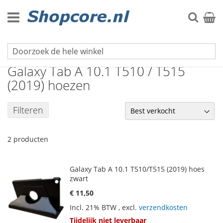
Ga
naar
Zoek
Winke
de
inhoud
Galaxy Tab serie
Galaxy Tab A 10.1 T510 / T515
(2019) hoezen
Filteren
2
producten
Galaxy Tab A 10.1 T510/T515 (2019) hoes
zwart
€ 11,50
Incl. 21% BTW
,
excl.
verzendkosten
Tijdelijk niet leverbaar