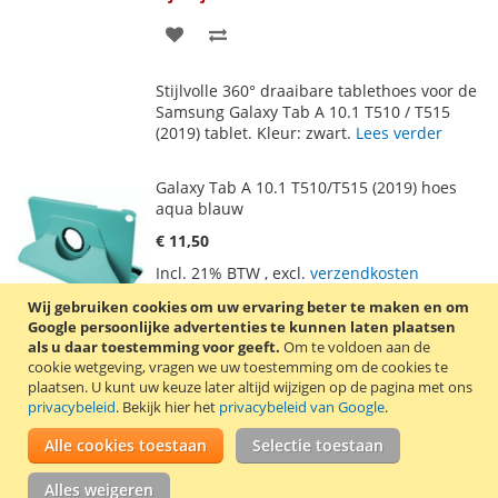
VOEG
TOEVOEGEN
TOE
OM
Stijlvolle 360° draaibare tablethoes voor de
AAN
TE
Samsung Galaxy Tab A 10.1 T510 / T515
(2019) tablet. Kleur: zwart.
Lees verder
VERLANGLIJST
VERGELIJKEN
Galaxy Tab A 10.1 T510/T515 (2019) hoes
aqua blauw
€ 11,50
Incl. 21% BTW
,
excl.
verzendkosten
Tijdelijk niet leverbaar
Wij gebruiken cookies om uw ervaring beter te maken en om
Google persoonlijke advertenties te kunnen laten plaatsen
VOEG
TOEVOEGEN
als u daar toestemming voor geeft.
Om te voldoen aan de
cookie wetgeving, vragen we uw toestemming om de cookies te
TOE
OM
plaatsen.
U kunt uw keuze later altijd wijzigen op de pagina met ons
Stijlvolle 360° draaibare tablethoes voor de
privacybeleid
. Bekijk hier het
privacybeleid van Google
.
AAN
TE
Samsung Galaxy Tab A 10.1 T510 / T515
(2019) tablet. Kleur: aqua blauw.
Lees
Alle cookies toestaan
Selectie toestaan
VERLANGLIJST
VERGELIJKEN
verder
Alles weigeren