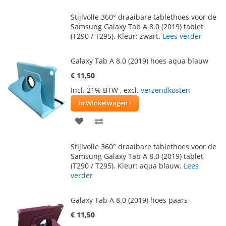
TOE
OM
Stijlvolle 360° draaibare tablethoes voor de
AAN
TE
Samsung Galaxy Tab A 8.0 (2019) tablet
(T290 / T295). Kleur: zwart.
Lees verder
VERLANGLIJST
VERGELIJKEN
Galaxy Tab A 8.0 (2019) hoes aqua blauw
€ 11,50
Incl. 21% BTW
,
excl.
verzendkosten
In Winkelwagen
VOEG
TOEVOEGEN
TOE
OM
Stijlvolle 360° draaibare tablethoes voor de
AAN
TE
Samsung Galaxy Tab A 8.0 (2019) tablet
(T290 / T295). Kleur: aqua blauw.
Lees
VERLANGLIJST
VERGELIJKEN
verder
Galaxy Tab A 8.0 (2019) hoes paars
€ 11,50