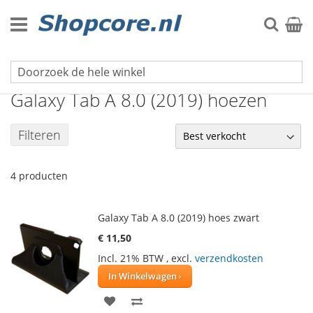
Ga
naar
Zoek
Winke
de
inhoud
Galaxy Tab serie
Galaxy Tab A 8.0 (2019) hoezen
Filteren
4
producten
Galaxy Tab A 8.0 (2019) hoes zwart
€ 11,50
Incl. 21% BTW
,
excl.
verzendkosten
In Winkelwagen
VOEG
TOEVOEGEN