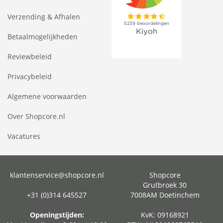
Verzending & Afhalen
Betaalmogelijkheden
Reviewbeleid
Privacybeleid
Algemene voorwaarden
Over Shopcore.nl
Vacatures
klantenservice@shopcore.nl
Shopcore
Grutbroek 30
+31 (0)314 645527
7008AM Doetinchem
Openingstijden:
KvK: 09168921