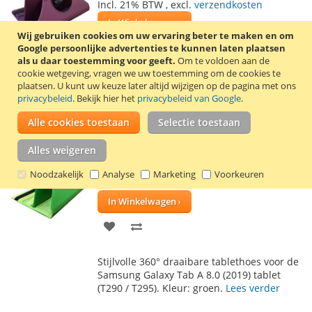
Incl. 21% BTW
,
excl.
verzendkosten
In Winkelwagen
Wij gebruiken cookies om uw ervaring beter te maken en om
VOEG
TOEVOEGEN
Google persoonlijke advertenties te kunnen laten plaatsen
als u daar toestemming voor geeft.
Om te voldoen aan de
TOE
OM
cookie wetgeving, vragen we uw toestemming om de cookies te
Stijlvolle 360° draaibare tablethoes voor de
plaatsen.
U kunt uw keuze later altijd wijzigen op de pagina met ons
AAN
TE
Samsung Galaxy Tab A 8.0 (2019) tablet
privacybeleid
. Bekijk hier het
privacybeleid van Google
.
(T290 / T295). Kleur: paars.
Lees verder
VERLANGLIJST
VERGELIJKEN
Alle cookies toestaan
Selectie toestaan
Galaxy Tab A 8.0 (2019) hoes groen
Alles weigeren
€ 11,50
Noodzakelijk
Analyse
Marketing
Voorkeuren
Incl. 21% BTW
,
excl.
verzendkosten
In Winkelwagen
VOEG
TOEVOEGEN
TOE
OM
Stijlvolle 360° draaibare tablethoes voor de
AAN
TE
Samsung Galaxy Tab A 8.0 (2019) tablet
(T290 / T295). Kleur: groen.
Lees verder
VERLANGLIJST
VERGELIJKEN