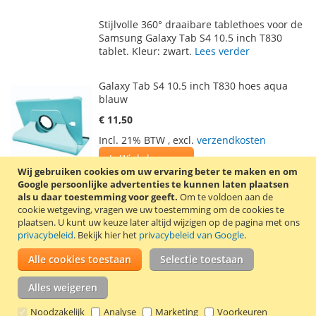
TOE
OM
Stijlvolle 360° draaibare tablethoes voor de
AAN
TE
Samsung Galaxy Tab S4 10.5 inch T830
tablet. Kleur: zwart.
Lees verder
VERLANGLIJST
VERGELIJKEN
Galaxy Tab S4 10.5 inch T830 hoes aqua
blauw
€ 11,50
Incl. 21% BTW
,
excl.
verzendkosten
In Winkelwagen
Wij gebruiken cookies om uw ervaring beter te maken en om
VOEG
TOEVOEGEN
Google persoonlijke advertenties te kunnen laten plaatsen
als u daar toestemming voor geeft.
Om te voldoen aan de
TOE
OM
cookie wetgeving, vragen we uw toestemming om de cookies te
Stijlvolle 360° draaibare tablethoes voor de
plaatsen.
U kunt uw keuze later altijd wijzigen op de pagina met ons
AAN
TE
Samsung Galaxy Tab S4 10.5 inch T830
privacybeleid
. Bekijk hier het
privacybeleid van Google
.
tablet. Kleur: aqua blauw.
Lees verder
VERLANGLIJST
VERGELIJKEN
Alle cookies toestaan
Selectie toestaan
Alles weigeren
Noodzakelijk
Analyse
Marketing
Voorkeuren