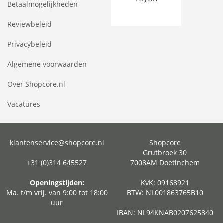
Betaalmogelijkheden
Reviewbeleid
Privacybeleid
Algemene voorwaarden
Over Shopcore.nl
Vacatures
klantenservice@shopcore.nl
Shopcore
Grutbroek 30
+31 (0)314 645527
7008AM Doetinchem
Openingstijden:
KvK: 09168921
Ma. t/m vrij. van 9:00 tot 18:00
BTW: NL001863765B10
uur
IBAN: NL94KNAB0207625840