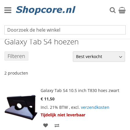
Ga
naar
Zoek
Winke
de
inhoud
Galaxy Tab serie
Galaxy Tab S4 hoezen
Filteren
2
producten
Galaxy Tab S4 10.5 inch T830 hoes zwart
€ 11,50
Incl. 21% BTW
,
excl.
verzendkosten
Tijdelijk niet leverbaar
VOEG
TOEVOEGEN