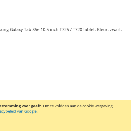
sung Galaxy Tab S5e 10.5 inch T725 / T720 tablet. Kleur: zwart.
oestemming voor geeft.
Om te voldoen aan de cookie wetgeving,
vacybeleid van Google
.
sung Galaxy Tab S5e 10.5 inch T725 / T720 tablet. Kleur: aqua