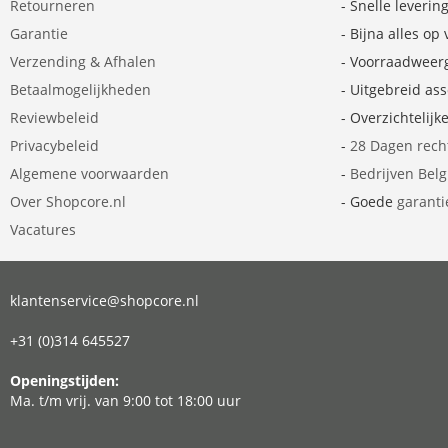
Retourneren
- Snelle leverin
Garantie
- Bijna alles op
Verzending & Afhalen
- Voorraadweer
Betaalmogelijkheden
- Uitgebreid as
Reviewbeleid
- Overzichtelijk
Privacybeleid
-
28 Dagen rech
Algemene voorwaarden
-
Bedrijven Bel
Over Shopcore.nl
- Goede
garanti
Vacatures
klantenservice@shopcore.nl
+31 (0)314 645527
Openingstijden:
Ma. t/m vrij. van 9:00 tot 18:00 uur