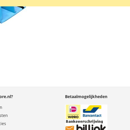
blauw.
Lees verder
VERLANGLIJST
VERGELIJKEN
re.nl?
Betaalmogelijkheden
en
sten
ties