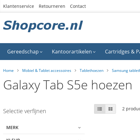
Ga
Klantenservice
Retourneren
Contact
naar
de
inhoud
Gereedschap
Kantoorartikelen
Cartridges & P
Home
Mobiel & Tablet accessoires
Tablethoezen
Samsung tablet
Galaxy Tab S5e hoezen
Skip
Tonen
Lijst
Foto-
2
produ
Selectie verfijnen
tabel
to
als
product
list
MERK