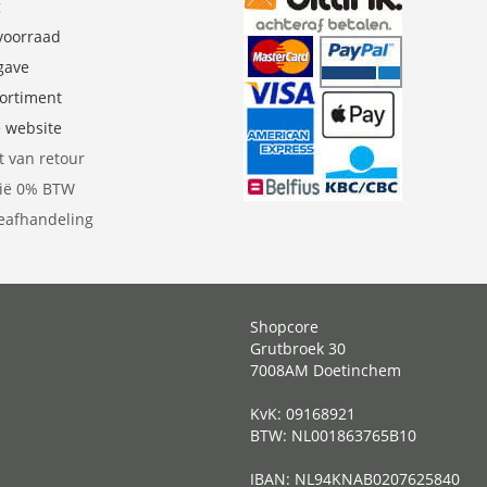
g
 voorraad
gave
sortiment
e website
t van retour
gië 0% BTW
eafhandeling
Shopcore
Grutbroek 30
7008AM Doetinchem
KvK: 09168921
BTW: NL001863765B10
IBAN: NL94KNAB0207625840