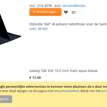
Incl. 21% BTW
,
excl.
verzendkosten
VOEG
TOEVOEGEN
In Winkelwagen
TOE
OM
Stijlvolle 360° draaibare tablethoes voor de Sam
AAN
TE
Lees verder
VERLANGLIJST
VERGELIJKEN
Galaxy Tab S5e 10.5 inch hoes aqua blauw
€ 11,50
Incl. 21% BTW
,
excl.
verzendkosten
le persoonlijke advertenties te kunnen laten plaatsen als u daar t
VOEG
TOEVOEGEN
In Winkelwagen
later altijd wijzigen op de pagina met ons
privacybeleid
. Bekijk hier het
pri
TOE
OM
igeren
Stijlvolle 360° draaibare tablethoes voor de Sam
AAN
TE