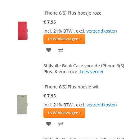
VERLANGLIJST
VERGELIJKEN
iPhone 6(S) Plus hoesje roze
€ 7,95
Incl. 21% BTW
,
excl.
verzendkosten
In Winkelwagen
VOEG
TOEVOEGEN
TOE
OM
Stijlvolle Book Case voor de iPhone 6(S)
AAN
TE
Plus. Kleur: roze.
Lees verder
VERLANGLIJST
VERGELIJKEN
iPhone 6(S) Plus hoesje wit
€ 7,95
Incl. 21% BTW
,
excl.
verzendkosten
In Winkelwagen
VOEG
TOEVOEGEN
TOE
OM