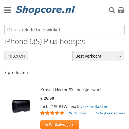
Ga
naar
Zoek
Winke
de
inhoud
iPhone hoesjes
iPhone 6(S) Plus hoesjes
Filteren
8
producten
Krusell Hector 5XL hoesje zwart
€ 26,50
Incl. 21% BTW
,
excl.
verzendkosten
Waardering:
26
Reviews
Schrijf een review
92
100
% of
In Winkelwagen