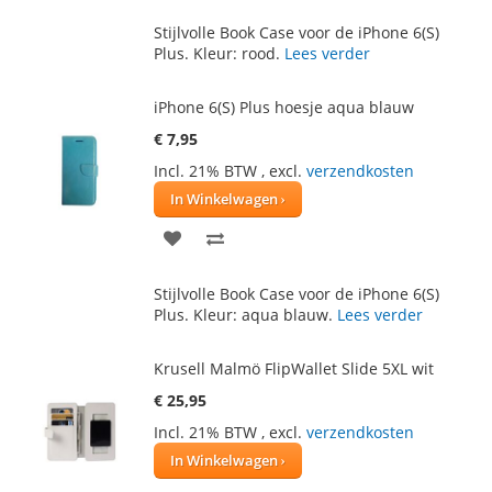
TOE
OM
Stijlvolle Book Case voor de iPhone 6(S)
AAN
TE
Plus. Kleur: rood.
Lees verder
VERLANGLIJST
VERGELIJKEN
iPhone 6(S) Plus hoesje aqua blauw
€ 7,95
Incl. 21% BTW
,
excl.
verzendkosten
In Winkelwagen
VOEG
TOEVOEGEN
TOE
OM
Stijlvolle Book Case voor de iPhone 6(S)
AAN
TE
Plus. Kleur: aqua blauw.
Lees verder
VERLANGLIJST
VERGELIJKEN
Krusell Malmö FlipWallet Slide 5XL wit
€ 25,95
Incl. 21% BTW
,
excl.
verzendkosten
In Winkelwagen