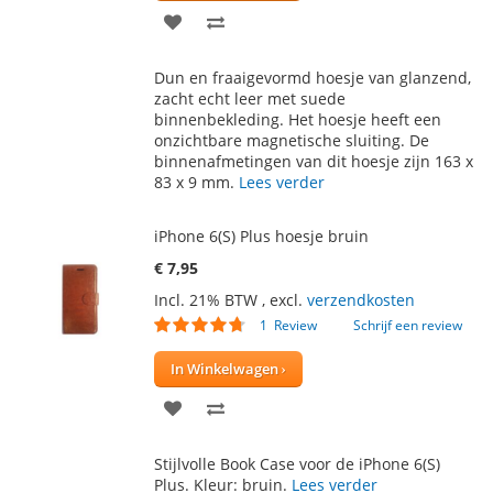
VOEG
TOEVOEGEN
TOE
OM
Dun en fraaigevormd hoesje van glanzend,
AAN
TE
zacht echt leer met suede
binnenbekleding. Het hoesje heeft een
VERLANGLIJST
VERGELIJKEN
onzichtbare magnetische sluiting. De
binnenafmetingen van dit hoesje zijn 163 x
83 x 9 mm.
Lees verder
iPhone 6(S) Plus hoesje bruin
€ 7,95
Incl. 21% BTW
,
excl.
verzendkosten
Waardering:
1
Review
Schrijf een review
90
100
% of
In Winkelwagen
VOEG
TOEVOEGEN
TOE
OM
Stijlvolle Book Case voor de iPhone 6(S)
AAN
TE
Plus. Kleur: bruin.
Lees verder