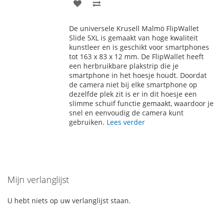
VOEG
TOEVOEGEN
TOE
OM
De universele Krusell Malmö FlipWallet
AAN
TE
Slide 5XL is gemaakt van hoge kwaliteit
kunstleer en is geschikt voor smartphones
VERLANGLIJST
VERGELIJKEN
tot 163 x 83 x 12 mm. De FlipWallet heeft
een herbruikbare plakstrip die je
smartphone in het hoesje houdt. Doordat
de camera niet bij elke smartphone op
dezelfde plek zit is er in dit hoesje een
slimme schuif functie gemaakt, waardoor je
snel en eenvoudig de camera kunt
gebruiken.
Lees verder
Mijn verlanglijst
U hebt niets op uw verlanglijst staan.