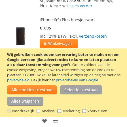
Stijlvolle Book Case voor de iPhone 6(S)
AAN
TE
Plus. Kleur: wit.
Lees verder
VERLANGLIJST
VERGELIJKEN
iPhone 6(S) Plus hoesje zwart
€ 7,95
Incl. 21% BTW
,
excl.
verzendkosten
In Winkelwagen
VOEG
TOEVOEGEN
Wij gebruiken cookies om uw ervaring beter te maken en om
Google persoonlijke advertenties te kunnen laten plaatsen
TOE
OM
als u daar toestemming voor geeft.
Om te voldoen aan de
Stijlvolle Book Case voor de iPhone 6(S)
cookie wetgeving, vragen we uw toestemming om de cookies te
AAN
TE
Plus. Kleur: zwart.
Lees verder
plaatsen.
U kunt uw keuze later altijd wijzigen op de pagina met ons
privacybeleid
. Bekijk hier het
privacybeleid van Google
.
VERLANGLIJST
VERGELIJKEN
iPhone 6(S) Plus hoesje rood
Alle cookies toestaan
Selectie toestaan
€ 7,95
Alles weigeren
Incl. 21% BTW
,
excl.
verzendkosten
Noodzakelijk
Analyse
In Winkelwagen
Marketing
Voorkeuren
VOEG
TOEVOEGEN