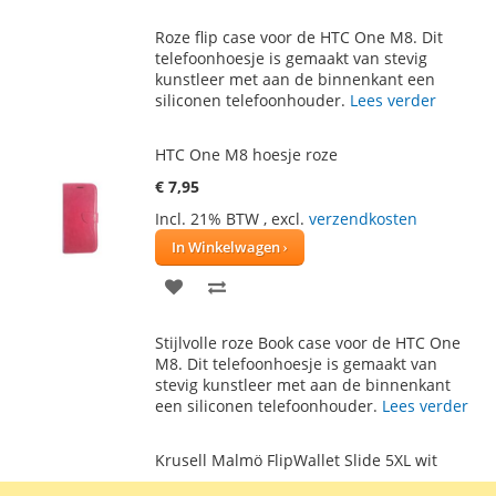
TOE
OM
Roze flip case voor de HTC One M8. Dit
AAN
TE
telefoonhoesje is gemaakt van stevig
kunstleer met aan de binnenkant een
VERLANGLIJST
VERGELIJKEN
siliconen telefoonhouder.
Lees verder
HTC One M8 hoesje roze
€ 7,95
Incl. 21% BTW
,
excl.
verzendkosten
In Winkelwagen
VOEG
TOEVOEGEN
TOE
OM
Stijlvolle roze Book case voor de HTC One
AAN
TE
M8. Dit telefoonhoesje is gemaakt van
stevig kunstleer met aan de binnenkant
VERLANGLIJST
VERGELIJKEN
een siliconen telefoonhouder.
Lees verder
Krusell Malmö FlipWallet Slide 5XL wit
€ 25,95