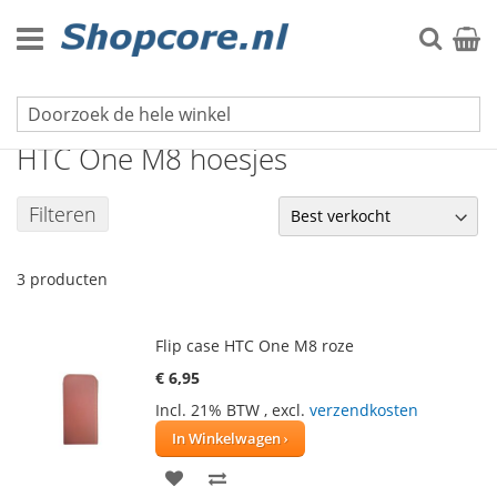
Ga
naar
Zoek
Winke
de
inhoud
HTC hoesjes
HTC One M8 hoesjes
Filteren
3
producten
Flip case HTC One M8 roze
€ 6,95
Incl. 21% BTW
,
excl.
verzendkosten
In Winkelwagen
VOEG
TOEVOEGEN