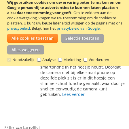
Wij gebruiken cookies om uw ervaring beter te maken en om
Incl. 21% BTW
,
excl.
verzendkosten
Google persoonlijke advertenties te kunnen laten plaatsen
als u daar toestemming voor geeft.
Om te voldoen aan de
In Winkelwagen
cookie wetgeving, vragen we uw toestemming om de cookies te
plaatsen.
U kunt uw keuze later altijd wijzigen op de pagina met ons
VOEG
TOEVOEGEN
privacybeleid
. Bekijk hier het
privacybeleid van Google
.
TOE
OM
Alle cookies toestaan
Selectie toestaan
De universele Krusell Malmö FlipWallet
AAN
TE
Slide 5XL is gemaakt van hoge kwaliteit
Alles weigeren
kunstleer en is geschikt voor smartphones
VERLANGLIJST
VERGELIJKEN
tot 163 x 83 x 12 mm. De FlipWallet heeft
Noodzakelijk
Analyse
Marketing
Voorkeuren
een herbruikbare plakstrip die je
smartphone in het hoesje houdt. Doordat
de camera niet bij elke smartphone op
dezelfde plek zit is er in dit hoesje een
slimme schuif functie gemaakt, waardoor je
snel en eenvoudig de camera kunt
gebruiken.
Lees verder
Mijn verlanglijst