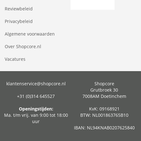
Reviewbeleid
Privacybeleid
Algemene voorwaarden
Over Shopcore.nl
Vacatures
klantenservice@shopcore.nl
Shopcore
Grutbroek 30
+31 (0)314 645527
7008AM Doetinchem
Openingstijden:
KvK: 09168921
Ma. t/m vrij. van 9:00 tot 18:00
BTW: NL001863765B10
uur
IBAN: NL94KNAB0207625840