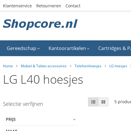
Ga
Klantenservice
Retourneren
Contact
naar
de
inhoud
Gereedschap
Kantoorartikelen
Cartridges & P
Home
Mobiel & Tablet accessoires
Telefoonhoesjes
LG hoesjes
LG L40 hoesjes
Skip
Tonen
Lijst
Foto-
5
produ
Selectie verfijnen
tabel
to
als
product
list
PRIJS