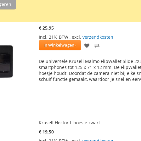
igeren
Krusell Malmö FlipWallet Slide 2XL zwart
€ 25,95
Incl. 21% BTW
,
excl.
verzendkosten
VOEG
TOEVOEGEN
In Winkelwagen
TOE
OM
De universele Krusell Malmö FlipWallet Slide 2XL
AAN
TE
smartphones tot 125 x 71 x 12 mm. De FlipWallet
hoesje houdt. Doordat de camera niet bij elke sm
VERLANGLIJST
VERGELIJKEN
schuif functie gemaakt, waardoor je snel en ee
Krusell Hector L hoesje zwart
€ 19,50
Incl. 21% BTW
,
excl.
verzendkosten