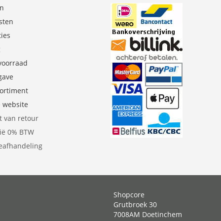
en
sten
ties
g
 voorraad
gave
sortiment
e website
t van retour
gië 0% BTW
eafhandeling
Shopcore
Grutbroek 30
7008AM Doetinchem