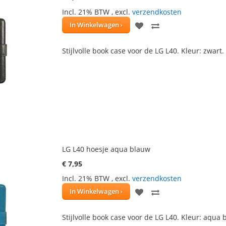
Incl. 21% BTW
,
excl.
verzendkosten
VOEG
TOEVOEGEN
In Winkelwagen
TOE
OM
Stijlvolle book case voor de LG L40. Kleur: zwart.
AAN
TE
VERLANGLIJST
VERGELIJKEN
LG L40 hoesje aqua blauw
€ 7,95
Incl. 21% BTW
,
excl.
verzendkosten
VOEG
TOEVOEGEN
In Winkelwagen
TOE
OM
Stijlvolle book case voor de LG L40. Kleur: aqua
AAN
TE