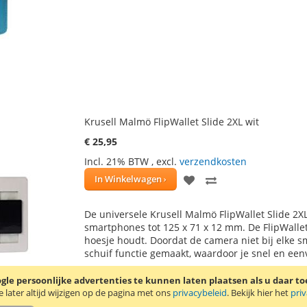
VERLANGLIJST
VERGELIJKEN
Krusell Malmö FlipWallet Slide 2XL wit
€ 25,95
Incl. 21% BTW
,
excl.
verzendkosten
VOEG
TOEVOEGEN
In Winkelwagen
TOE
OM
De universele Krusell Malmö FlipWallet Slide 2XL
AAN
TE
smartphones tot 125 x 71 x 12 mm. De FlipWallet
hoesje houdt. Doordat de camera niet bij elke sm
VERLANGLIJST
VERGELIJKEN
schuif functie gemaakt, waardoor je snel en ee
le persoonlijke advertenties te kunnen laten plaatsen als u daar t
later altijd wijzigen op de pagina met ons
privacybeleid
. Bekijk hier het
pri