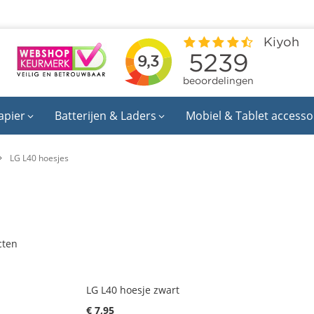
apier
Batterijen & Laders
Mobiel & Tablet accesso
LG L40 hoesjes
cten
LG L40 hoesje zwart
€ 7,95