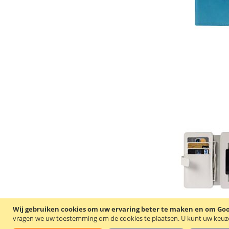
Wij gebruiken cookies om uw ervaring beter te maken en om Goog
vragen we uw toestemming om de cookies te plaatsen.
U kunt uw keuze 