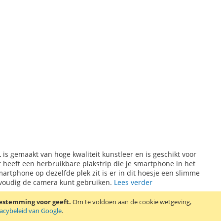
 is gemaakt van hoge kwaliteit kunstleer en is geschikt voor
 heeft een herbruikbare plakstrip die je smartphone in het
artphone op dezelfde plek zit is er in dit hoesje een slimme
nvoudig de camera kunt gebruiken.
Lees verder
oestemming voor geeft.
Om te voldoen aan de cookie wetgeving,
vacybeleid van Google
.