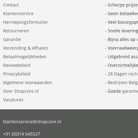
Contact
- Scherpe prijz
Klantenservice
- Geen betaalko
Herroepingsformulier
- Veel bezorgop
Retourneren
- Snelle leverin
Garantie
- Bijna alles op
Verzending & Afhalen
- Voorraadweer
Betaalmogelijkheden
- Uitgebreid as
Reviewbeleid
- Overzichtelijk
Privacybeleid
-
28 Dagen rech
Algemene voorwaarden
-
Bedrijven Bel
Over Shopcore.nl
- Goede
garanti
Vacatures
klantenservice@shopcore.nl
+31 (0)314 645527