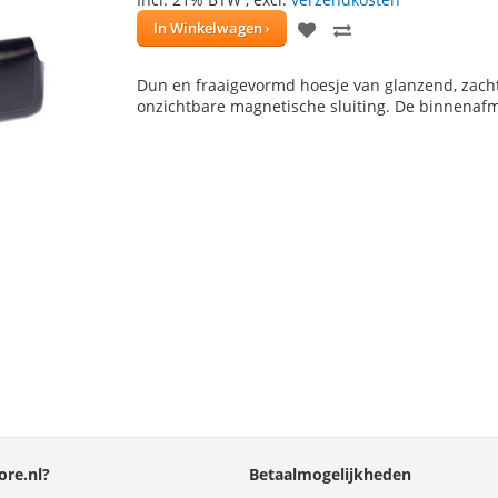
VOEG
TOEVOEGEN
In Winkelwagen
TOE
OM
Dun en fraaigevormd hoesje van glanzend, zacht
AAN
TE
onzichtbare magnetische sluiting. De binnenafm
VERLANGLIJST
VERGELIJKEN
re.nl?
Betaalmogelijkheden