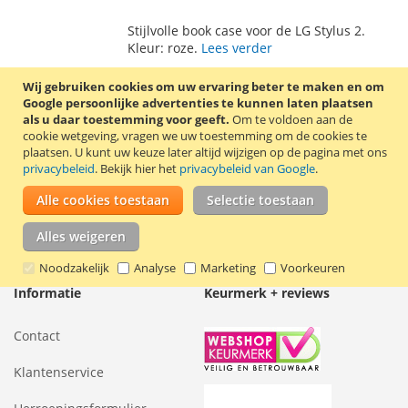
TOE
OM
Stijlvolle book case voor de LG Stylus 2.
AAN
TE
Kleur: roze.
Lees verder
VERLANGLIJST
VERGELIJKEN
Wij gebruiken cookies om uw ervaring beter te maken en om
Google persoonlijke advertenties te kunnen laten plaatsen
als u daar toestemming voor geeft.
Om te voldoen aan de
cookie wetgeving, vragen we uw toestemming om de cookies te
Mijn verlanglijst
plaatsen.
U kunt uw keuze later altijd wijzigen op de pagina met ons
privacybeleid
. Bekijk hier het
privacybeleid van Google
.
U hebt niets op uw verlanglijst staan.
Alle cookies toestaan
Selectie toestaan
Alles weigeren
Noodzakelijk
Analyse
Marketing
Voorkeuren
Informatie
Keurmerk + reviews
Contact
Klantenservice