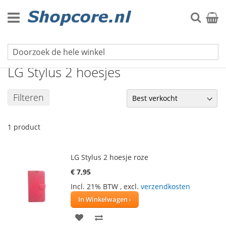
Ga
naar
Zoek
Winke
de
inhoud
LG hoesjes
LG Stylus 2 hoesjes
Filteren
1
product
LG Stylus 2 hoesje roze
€ 7,95
Incl. 21% BTW
,
excl.
verzendkosten
In Winkelwagen
VOEG
TOEVOEGEN