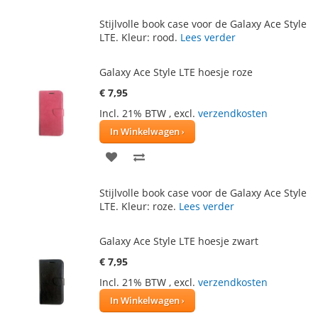
TOE
OM
Stijlvolle book case voor de Galaxy Ace Style
AAN
TE
LTE. Kleur: rood.
Lees verder
VERLANGLIJST
VERGELIJKEN
Galaxy Ace Style LTE hoesje roze
€ 7,95
Incl. 21% BTW
,
excl.
verzendkosten
In Winkelwagen
VOEG
TOEVOEGEN
TOE
OM
Stijlvolle book case voor de Galaxy Ace Style
AAN
TE
LTE. Kleur: roze.
Lees verder
VERLANGLIJST
VERGELIJKEN
Galaxy Ace Style LTE hoesje zwart
€ 7,95
Incl. 21% BTW
,
excl.
verzendkosten
In Winkelwagen