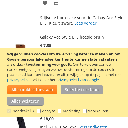
VOEG
TOEVOEGEN
TOE
OM
Stijlvolle book case voor de Galaxy Ace Style
AAN
TE
LTE. Kleur: zwart.
Lees verder
VERLANGLIJST
VERGELIJKEN
Galaxy Ace Style LTE hoesje bruin
€ 7,95
Incl. 21% BTW
,
excl.
verzendkosten
Wij gebruiken cookies om uw ervaring beter te maken en om
Google persoonlijke advertenties te kunnen laten plaatsen
In Winkelwagen
als u daar toestemming voor geeft.
Om te voldoen aan de
cookie wetgeving, vragen we uw toestemming om de cookies te
VOEG
TOEVOEGEN
plaatsen.
U kunt uw keuze later altijd wijzigen op de pagina met ons
privacybeleid
. Bekijk hier het
privacybeleid van Google
.
TOE
OM
Stijlvolle book case voor de Galaxy Ace Style
Alle cookies toestaan
Selectie toestaan
AAN
TE
LTE. Kleur: bruin.
Lees verder
VERLANGLIJST
VERGELIJKEN
Alles weigeren
Krusell Vargön Universal WalletCase 3XL
zwart
Noodzakelijk
Analyse
Marketing
Voorkeuren
€ 18,60
Incl. 21% BTW
,
excl.
verzendkosten