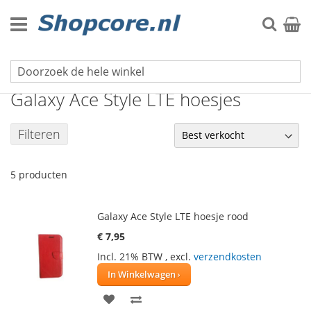
Ga
naar
Zoek
Winke
de
inhoud
Galaxy Ace serie
Galaxy Ace Style LTE hoesjes
Filteren
5
producten
Galaxy Ace Style LTE hoesje rood
€ 7,95
Incl. 21% BTW
,
excl.
verzendkosten
In Winkelwagen
VOEG
TOEVOEGEN