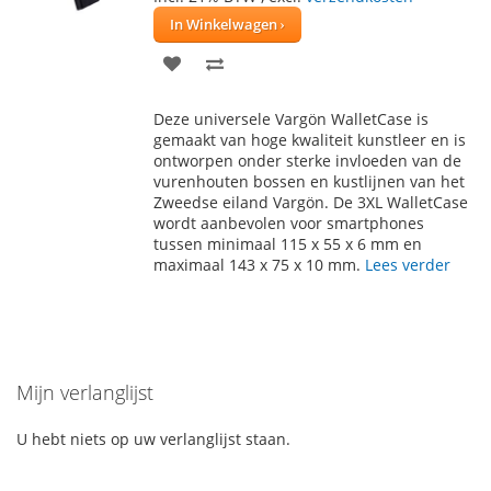
In Winkelwagen
VOEG
TOEVOEGEN
TOE
OM
Deze universele Vargön WalletCase is
AAN
TE
gemaakt van hoge kwaliteit kunstleer en is
ontworpen onder sterke invloeden van de
VERLANGLIJST
VERGELIJKEN
vurenhouten bossen en kustlijnen van het
Zweedse eiland Vargön. De 3XL WalletCase
wordt aanbevolen voor smartphones
tussen minimaal 115 x 55 x 6 mm en
maximaal 143 x 75 x 10 mm.
Lees verder
Mijn verlanglijst
U hebt niets op uw verlanglijst staan.