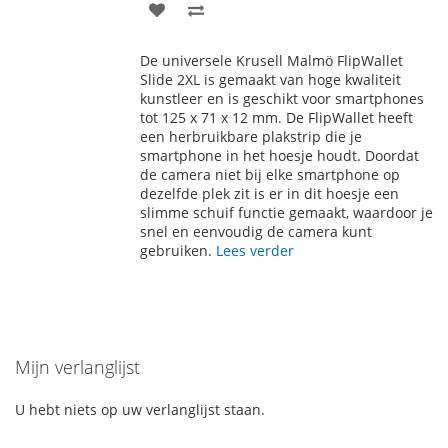
VOEG
TOEVOEGEN
TOE
OM
De universele Krusell Malmö FlipWallet
AAN
TE
Slide 2XL is gemaakt van hoge kwaliteit
kunstleer en is geschikt voor smartphones
VERLANGLIJST
VERGELIJKEN
tot 125 x 71 x 12 mm. De FlipWallet heeft
een herbruikbare plakstrip die je
smartphone in het hoesje houdt. Doordat
de camera niet bij elke smartphone op
dezelfde plek zit is er in dit hoesje een
slimme schuif functie gemaakt, waardoor je
snel en eenvoudig de camera kunt
gebruiken.
Lees verder
Mijn verlanglijst
U hebt niets op uw verlanglijst staan.