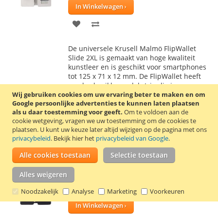
In Winkelwagen
VOEG
TOEVOEGEN
TOE
OM
De universele Krusell Malmö FlipWallet
AAN
TE
Slide 2XL is gemaakt van hoge kwaliteit
kunstleer en is geschikt voor smartphones
VERLANGLIJST
VERGELIJKEN
tot 125 x 71 x 12 mm. De FlipWallet heeft
een herbruikbare plakstrip die je
Wij gebruiken cookies om uw ervaring beter te maken en om
smartphone in het hoesje houdt. Doordat
Google persoonlijke advertenties te kunnen laten plaatsen
de camera niet bij elke smartphone op
als u daar toestemming voor geeft.
Om te voldoen aan de
dezelfde plek zit is er in dit hoesje een
cookie wetgeving, vragen we uw toestemming om de cookies te
slimme schuif functie gemaakt, waardoor je
plaatsen.
U kunt uw keuze later altijd wijzigen op de pagina met ons
snel en eenvoudig de camera kunt
privacybeleid
. Bekijk hier het
privacybeleid van Google
.
gebruiken.
Lees verder
Alle cookies toestaan
Selectie toestaan
Krusell Malmö FlipWallet Slide 2XL zwart
Alles weigeren
€ 25,95
Noodzakelijk
Analyse
Marketing
Voorkeuren
Incl. 21% BTW
,
excl.
verzendkosten
In Winkelwagen