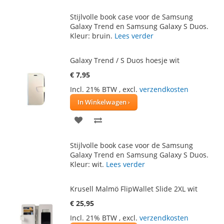
TOE
OM
Stijlvolle book case voor de Samsung
AAN
TE
Galaxy Trend en Samsung Galaxy S Duos.
Kleur: bruin.
Lees verder
VERLANGLIJST
VERGELIJKEN
Galaxy Trend / S Duos hoesje wit
€ 7,95
Incl. 21% BTW
,
excl.
verzendkosten
In Winkelwagen
VOEG
TOEVOEGEN
TOE
OM
Stijlvolle book case voor de Samsung
AAN
TE
Galaxy Trend en Samsung Galaxy S Duos.
Kleur: wit.
Lees verder
VERLANGLIJST
VERGELIJKEN
Krusell Malmö FlipWallet Slide 2XL wit
€ 25,95
Incl. 21% BTW
,
excl.
verzendkosten