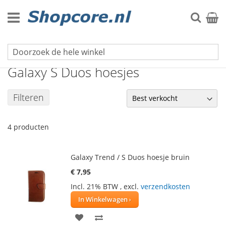
Ga
naar
Zoek
Winke
de
inhoud
Samsung hoesjes
Galaxy S Duos hoesjes
Filteren
4
producten
Galaxy Trend / S Duos hoesje bruin
€ 7,95
Incl. 21% BTW
,
excl.
verzendkosten
In Winkelwagen
VOEG
TOEVOEGEN