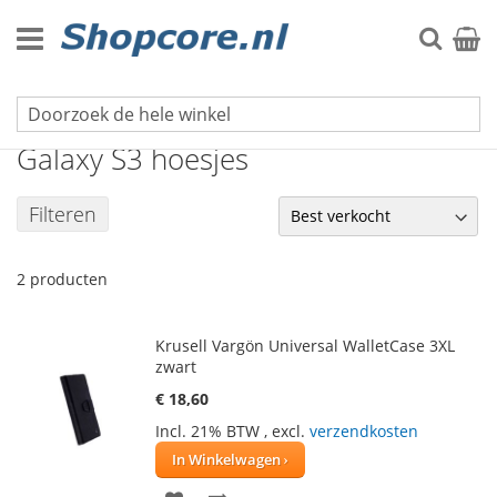
Ga
naar
Zoek
Winke
de
inhoud
Samsung hoesjes
Galaxy S3 hoesjes
Filteren
2
producten
Krusell Vargön Universal WalletCase 3XL
zwart
€ 18,60
Incl. 21% BTW
,
excl.
verzendkosten
In Winkelwagen
VOEG
TOEVOEGEN