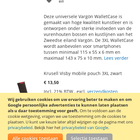
TOE
OM
Deze universele Vargön WalletCase is
AAN
TE
gemaakt van hoge kwaliteit kunstleer en is
ontworpen onder sterke invloeden van de
VERLANGLIJST
VERGELIJKEN
vurenhouten bossen en kustlijnen van het
Zweedse eiland Vargön. De 3XL WalletCase
wordt aanbevolen voor smartphones
tussen minimaal 115 x 55 x 6 mm en
maximaal 143 x 75 x 10 mm.
Lees verder
Krusell Visby mobile pouch 3XL zwart
€ 13,50
Incl. 21% BTW
,
excl.
verzendkosten
Wij gebruiken cookies om uw ervaring beter te maken en om
In Winkelwagen
Google persoonlijke advertenties te kunnen laten plaatsen
VOEG
TOEVOEGEN
als u daar toestemming voor geeft.
Om te voldoen aan de
cookie wetgeving, vragen we uw toestemming om de cookies te
TOE
OM
plaatsen.
U kunt uw keuze later altijd wijzigen op de pagina met ons
Dit zachte insteekhoesje heeft een mat
privacybeleid
. Bekijk hier het
privacybeleid van Google
.
AAN
TE
uiterlijk en beschermt uw telefoon op een
Alle cookies toestaan
stijlvolle manier. Dit insteekhoesje heeft de
Selectie toestaan