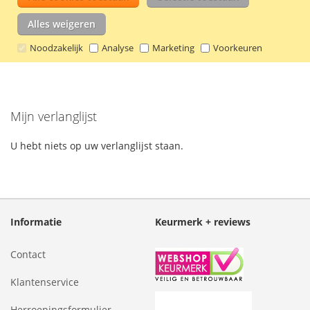
VERLANGLIJST
VERGELIJKEN
binnenafmetingen 138 x 72 x 10 mm en is
onder andere geschikt voor de Samsung
Alles weigeren
Galaxy S3.
Lees verder
Noodzakelijk
Analyse
Marketing
Voorkeuren
Mijn verlanglijst
U hebt niets op uw verlanglijst staan.
Informatie
Keurmerk + reviews
Contact
Klantenservice
Herroepingsformulier