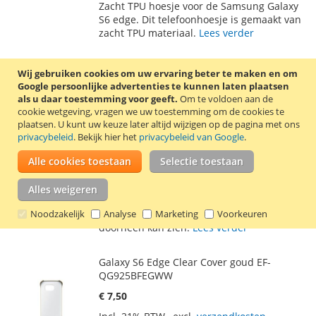
Zacht TPU hoesje voor de Samsung Galaxy
AAN
TE
S6 edge. Dit telefoonhoesje is gemaakt van
zacht TPU materiaal.
Lees verder
VERLANGLIJST
VERGELIJKEN
S view cover Galaxy S6 edge wit
Wij gebruiken cookies om uw ervaring beter te maken en om
Google persoonlijke advertenties te kunnen laten plaatsen
€ 8,50
als u daar toestemming voor geeft.
Om te voldoen aan de
Incl. 21% BTW
,
excl.
verzendkosten
cookie wetgeving, vragen we uw toestemming om de cookies te
plaatsen.
U kunt uw keuze later altijd wijzigen op de pagina met ons
In Winkelwagen
privacybeleid
. Bekijk hier het
privacybeleid van Google
.
VOEG
TOEVOEGEN
Alle cookies toestaan
Selectie toestaan
TOE
OM
Witte S view cover voor de Samsung Galaxy
Alles weigeren
AAN
TE
S6 edge. Het telefoonhoesje heeft een
Noodzakelijk
venster waar je het vergrendelscherm
Analyse
Marketing
Voorkeuren
VERLANGLIJST
VERGELIJKEN
doorheen kan zien.
Lees verder
Galaxy S6 Edge Clear Cover goud EF-
QG925BFEGWW
€ 7,50