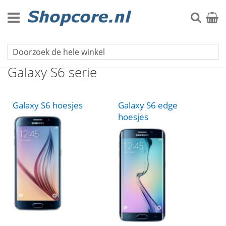
Ga
naar
Zoek
Winke
de
inhoud
Samsung hoesjes
Galaxy S6 serie
Galaxy S6 hoesjes
Galaxy S6 edge
hoesjes