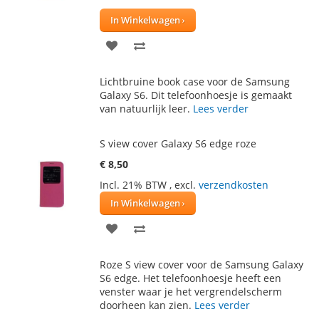
100
100
% of
In Winkelwagen
VOEG
TOEVOEGEN
TOE
OM
Lichtbruine book case voor de Samsung
AAN
TE
Galaxy S6. Dit telefoonhoesje is gemaakt
van natuurlijk leer.
Lees verder
VERLANGLIJST
VERGELIJKEN
S view cover Galaxy S6 edge roze
€ 8,50
Incl. 21% BTW
,
excl.
verzendkosten
In Winkelwagen
VOEG
TOEVOEGEN
TOE
OM
Roze S view cover voor de Samsung Galaxy
AAN
TE
S6 edge. Het telefoonhoesje heeft een
venster waar je het vergrendelscherm
VERLANGLIJST
VERGELIJKEN
doorheen kan zien.
Lees verder