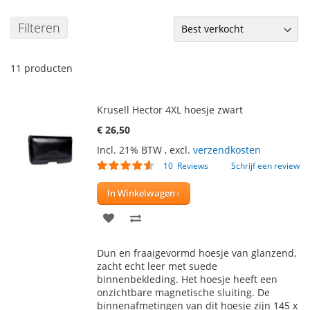
Filteren
11
producten
Krusell Hector 4XL hoesje zwart
€ 26,50
Incl. 21% BTW
,
excl.
verzendkosten
Waardering:
10
Reviews
Schrijf een review
88
100
% of
In Winkelwagen
VOEG
TOEVOEGEN
TOE
OM
Dun en fraaigevormd hoesje van glanzend,
AAN
TE
zacht echt leer met suede
binnenbekleding. Het hoesje heeft een
VERLANGLIJST
VERGELIJKEN
onzichtbare magnetische sluiting. De
binnenafmetingen van dit hoesje zijn 145 x