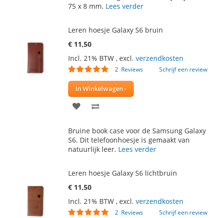
75 x 8 mm.
Lees verder
Leren hoesje Galaxy S6 bruin
€ 11,50
Incl. 21% BTW
,
excl.
verzendkosten
Waardering:
2
Reviews
Schrijf een review
100
100
% of
In Winkelwagen
VOEG
TOEVOEGEN
TOE
OM
Bruine book case voor de Samsung Galaxy
AAN
TE
S6. Dit telefoonhoesje is gemaakt van
natuurlijk leer.
Lees verder
VERLANGLIJST
VERGELIJKEN
Leren hoesje Galaxy S6 lichtbruin
€ 11,50
Incl. 21% BTW
,
excl.
verzendkosten
Waardering:
2
Reviews
Schrijf een review