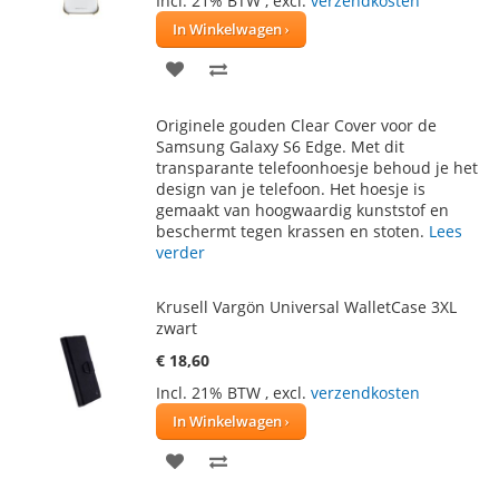
Incl. 21% BTW
,
excl.
verzendkosten
In Winkelwagen
VOEG
TOEVOEGEN
TOE
OM
Originele gouden Clear Cover voor de
AAN
TE
Samsung Galaxy S6 Edge. Met dit
transparante telefoonhoesje behoud je het
VERLANGLIJST
VERGELIJKEN
design van je telefoon. Het hoesje is
gemaakt van hoogwaardig kunststof en
beschermt tegen krassen en stoten.
Lees
verder
Krusell Vargön Universal WalletCase 3XL
zwart
€ 18,60
Incl. 21% BTW
,
excl.
verzendkosten
In Winkelwagen
VOEG
TOEVOEGEN
TOE
OM