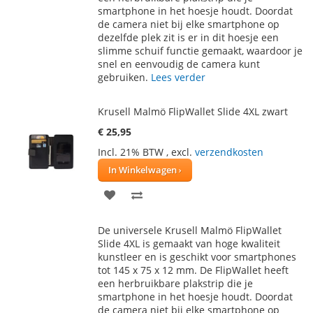
smartphone in het hoesje houdt. Doordat
de camera niet bij elke smartphone op
dezelfde plek zit is er in dit hoesje een
slimme schuif functie gemaakt, waardoor je
snel en eenvoudig de camera kunt
gebruiken.
Lees verder
Krusell Malmö FlipWallet Slide 4XL zwart
€ 25,95
Incl. 21% BTW
,
excl.
verzendkosten
In Winkelwagen
VOEG
TOEVOEGEN
TOE
OM
De universele Krusell Malmö FlipWallet
AAN
TE
Slide 4XL is gemaakt van hoge kwaliteit
kunstleer en is geschikt voor smartphones
VERLANGLIJST
VERGELIJKEN
tot 145 x 75 x 12 mm. De FlipWallet heeft
een herbruikbare plakstrip die je
smartphone in het hoesje houdt. Doordat
de camera niet bij elke smartphone op