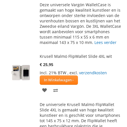
Deze universele Vargön WalletCase is
AAN
TE
gemaakt van hoge kwaliteit kunstleer en is
ontworpen onder sterke invloeden van de
VERLANGLIJST
VERGELIJKEN
vurenhouten bossen en kustlijnen van het
Zweedse eiland Vargön. De 3XL WalletCase
wordt aanbevolen voor smartphones
tussen minimaal 115 x 55 x 6 mm en
maximaal 143 x 75 x 10 mm.
Lees verder
Krusell Malmö FlipWallet Slide 4XL wit
€ 25,95
Incl. 21% BTW
,
excl.
verzendkosten
In Winkelwagen
VOEG
TOEVOEGEN
TOE
OM
De universele Krusell Malmö FlipWallet
AAN
TE
Slide 4XL is gemaakt van hoge kwaliteit
kunstleer en is geschikt voor smartphones
VERLANGLIJST
VERGELIJKEN
tot 145 x 75 x 12 mm. De FlipWallet heeft
een herbruikbare plakstrip die je