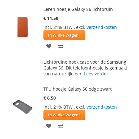
Leren hoesje Galaxy S6 lichtbruin
€ 11,50
Incl. 21% BTW
,
excl.
verzendkosten
In Winkelwagen
VOEG
TOEVOEGEN
TOE
OM
Lichtbruine book case voor de Samsung
AAN
TE
Galaxy S6. Dit telefoonhoesje is gemaakt
van natuurlijk leer.
Lees verder
VERLANGLIJST
VERGELIJKEN
TPU hoesje Galaxy S6 edge zwart
€ 6,50
Incl. 21% BTW
,
excl.
verzendkosten
In Winkelwagen
VOEG
TOEVOEGEN
TOE
OM